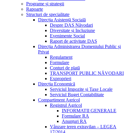
Programe și strategii
Rapoarte
Structuri de specialitate
Direcția Asistență Socială
Despre DAS Năvodari
Diversitate și Incluziune
Evenimente Social
Raport de activitate DAS
Direcția Administrarea Domeniului Public și
Privat
Regulament
Formulare
Conturi de plată
TRANSPORT PUBLIC NĂVODARI
Exproprieri
Direcția Economică
Serviciul Impozite și Taxe Locale
Serviciul Buget Contabilitate
Compartiment Agricol
Registrul Agricol
INFORMATII GENERALE
Formulare RA
Anunțuri RA
Vânzare teren extravilan – LEGEA
17/2014