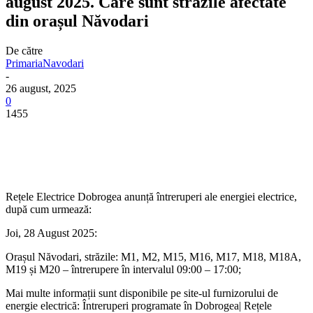
august 2025. Care sunt străzile afectate
din orașul Năvodari
De către
PrimariaNavodari
-
26 august, 2025
0
1455
Rețele Electrice Dobrogea anunță întreruperi ale energiei electrice,
după cum urmează:
Joi, 28 August 2025:
Orașul Năvodari, străzile: M1, M2, M15, M16, M17, M18, M18A,
M19 și M20 – întrerupere în intervalul 09:00 – 17:00;
Mai multe informații sunt disponibile pe site-ul furnizorului de
energie electrică: Întreruperi programate în Dobrogea| Rețele