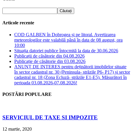
Articole recente
COD GALBEN în Dobrogea și pe litoral. Avertizarea
meteorologilor este valabilă până în data de 08 august, ora
10:00
Situația datoriei publice întocmită la data de 30.06.2026
Publicații de căsătorie din 04.08.2026
Publicație de căsătorie din 03.08.2026
ANUNȚ DE INTERES pentru deținătorii imobilelor situate
în sector cadastral nr. 30 (Peninsula- străzile P6- P17) și sector
cadastral nr. 18 (Zona Ecluză- străzile E1-E5). Măsurători în
perioada 03.08.2026-07.08.2026!
POSTĂRI POPULARE
SERVICIUL DE TAXE SI IMPOZITE
12 martie, 2020