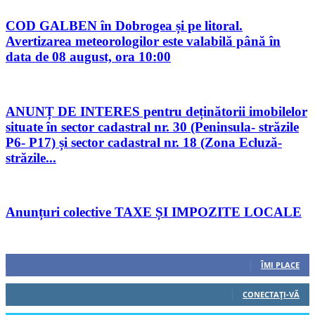
COD GALBEN în Dobrogea și pe litoral.
Avertizarea meteorologilor este valabilă până în
data de 08 august, ora 10:00
ANUNȚ DE INTERES pentru deținătorii imobilelor
situate în sector cadastral nr. 30 (Peninsula- străzile
P6- P17) și sector cadastral nr. 18 (Zona Ecluză-
străzile...
Anunțuri colective TAXE ȘI IMPOZITE LOCALE
Urmăriți-ne
0
Fani
ÎMI PLACE
0
Cititori
CONECTAȚI-VĂ
0
Cititori