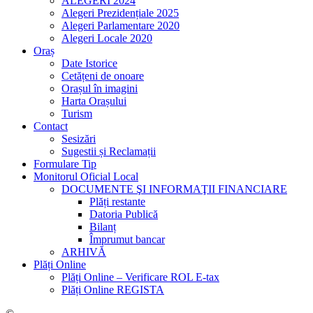
ALEGERI 2024
Alegeri Prezidențiale 2025
Alegeri Parlamentare 2020
Alegeri Locale 2020
Oraș
Date Istorice
Cetățeni de onoare
Orașul în imagini
Harta Orașului
Turism
Contact
Sesizări
Sugestii și Reclamații
Formulare Tip
Monitorul Oficial Local
DOCUMENTE ŞI INFORMAŢII FINANCIARE
Plăți restante
Datoria Publică
Bilanț
Împrumut bancar
ARHIVĂ
Plăți Online
Plăți Online – Verificare ROL E-tax
Plăți Online REGISTA