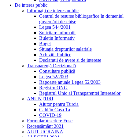
De interes public
Informații de interes public
Centrul de resurse bibliografice în domeniul
guvernării deschise
Legea 544/2001
Solicitare infomatii
Buletin Informativ
Buget
Situația drepturilor salariale
Achizitii Publice
Declarații de avere si de interese
Transparență Decizională
Consultare publică
Legea 52/2003
Rapoarte anuale Legea 52/2003
Registru ONG
Registrul Unic al Transparentei Intereselor
ANUNȚURI
Ajutor pentru Turcia
Cald în Casa Ta
COVID-19
Formular înscriere Fose
Recensământ 2021
AJUT UCRAINA