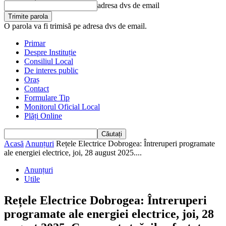
adresa dvs de email
O parola va fi trimisă pe adresa dvs de email.
Primar
Despre Instituție
Consiliul Local
De interes public
Oraș
Contact
Formulare Tip
Monitorul Oficial Local
Plăți Online
Acasă
Anunțuri
Rețele Electrice Dobrogea: Întreruperi programate
ale energiei electrice, joi, 28 august 2025....
Anunțuri
Utile
Rețele Electrice Dobrogea: Întreruperi
programate ale energiei electrice, joi, 28