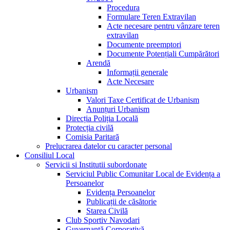
Procedura
Formulare Teren Extravilan
Acte necesare pentru vânzare teren
extravilan
Documente preemptori
Documente Potențiali Cumpărători
Arendă
Informații generale
Acte Necesare
Urbanism
Valori Taxe Certificat de Urbanism
Anunțuri Urbanism
Direcția Poliția Locală
Protecția civilă
Comisia Paritară
Prelucrarea datelor cu caracter personal
Consiliul Local
Servicii si Institutii subordonate
Serviciul Public Comunitar Local de Evidența a
Persoanelor
Evidența Persoanelor
Publicații de căsătorie
Starea Civilă
Club Sportiv Navodari
Guvernanță Corporativă