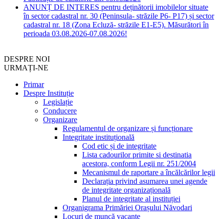
ANUNȚ DE INTERES pentru deținătorii imobilelor situate
în sector cadastral nr. 30 (Peninsula- străzile P6- P17) și sector
cadastral nr. 18 (Zona Ecluză- străzile E1-E5). Măsurători în
perioada 03.08.2026-07.08.2026!
DESPRE NOI
URMAȚI-NE
Primar
Despre Instituție
Legislație
Conducere
Organizare
Regulamentul de organizare și funcționare
Integritate instituțională
Cod etic și de integritate
Lista cadourilor primite si destinatia
acestora, conform Legii nr. 251/2004
Mecanismul de raportare a încălcărilor legii
Declarația privind asumarea unei agende
de integritate organizațională
Planul de integritate al instituției
Organigrama Primăriei Orașului Năvodari
Locuri de muncă vacante