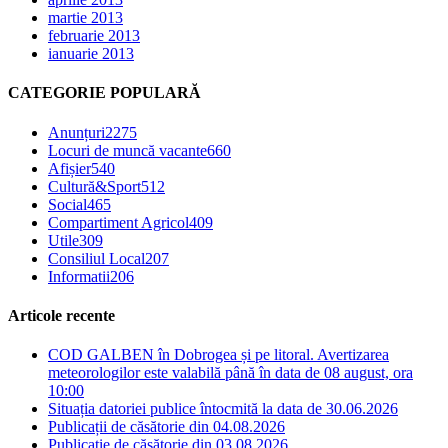
martie 2013
februarie 2013
ianuarie 2013
CATEGORIE POPULARĂ
Anunțuri
2275
Locuri de muncă vacante
660
Afișier
540
Cultură&Sport
512
Social
465
Compartiment Agricol
409
Utile
309
Consiliul Local
207
Informatii
206
Articole recente
COD GALBEN în Dobrogea și pe litoral. Avertizarea
meteorologilor este valabilă până în data de 08 august, ora
10:00
Situația datoriei publice întocmită la data de 30.06.2026
Publicații de căsătorie din 04.08.2026
Publicație de căsătorie din 03.08.2026