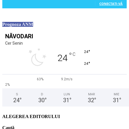
CONECTAȚI-VĂ
Prognoza ANM
NĂVODARI
Cer Senin
°
24
°
C
24
°
24
63%
9.2m/s
2%
S
D
LUN
MAR
MIE
24
°
30
°
31
°
32
°
31
°
ALEGEREA EDITORULUI
Caută