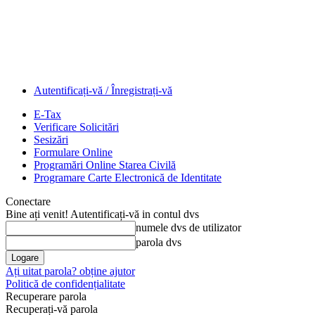
Autentificați-vă / Înregistrați-vă
E-Tax
Verificare Solicitări
Sesizări
Formulare Online
Programări Online Starea Civilă
Programare Carte Electronică de Identitate
Conectare
Bine ați venit! Autentificați-vă in contul dvs
numele dvs de utilizator
parola dvs
Ați uitat parola? obține ajutor
Politică de confidențialitate
Recuperare parola
Recuperați-vă parola