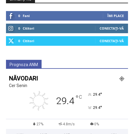
0
Fani
ÎMI PLACE
0
Cititori
CONECTAȚI-VĂ
0
Cititori
CONECTAȚI-VĂ
Prognoza ANM
NĂVODARI
Cer Senin
°
29.4
°
C
29.4
°
29.4
27%
4.8m/s
0%