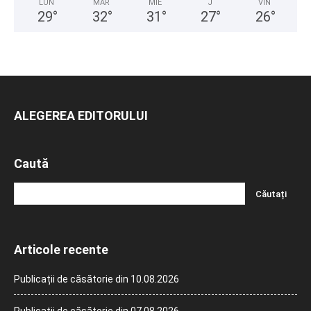
LUN
MAR
MIE
J
VIN
29
°
32
°
31
°
27
°
26
°
ALEGEREA EDITORULUI
Caută
Articole recente
Publicații de căsătorie din 10.08.2026