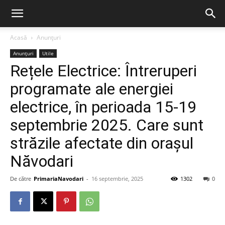
Acasă
Anunțuri
Anunțuri
Utile
Rețele Electrice: Întreruperi
programate ale energiei
electrice, în perioada 15-19
septembrie 2025. Care sunt
străzile afectate din orașul
Năvodari
De către
PrimariaNavodari
-
16 septembrie, 2025
1302
0