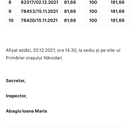
8
82317/02.12.2021
81,66
100
181,66
9
78453/15.11.2021
81,66
100
181,66
10
78420/15.11.2021
81,66
100
181,66
Afișat astăzi, 20.12.2021, ora 14.30, la sediu și pe site-ul
Primăriei orașului Năvodari.
Secretar,
Inspector,
Abagiu Ioana Maria