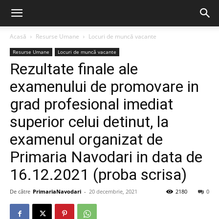
Acasă
Resurse Umane
Locuri de muncă vacante
Resurse Umane
Locuri de muncă vacante
Rezultate finale ale
examenului de promovare in
grad profesional imediat
superior celui detinut, la
examenul organizat de
Primaria Navodari in data de
16.12.2021 (proba scrisa)
De către
PrimariaNavodari
-
20 decembrie, 2021
2180
0