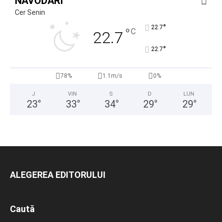
NĂVODARI
Cer Senin
°
22.7
°
C
22.7
°
22.7
78%
1.1m/s
0%
J
VIN
S
D
LUN
23
°
33
°
34
°
29
°
29
°
ALEGEREA EDITORULUI
Caută