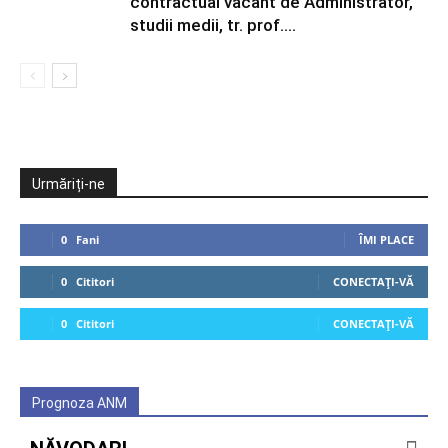
contractual vacant de Administrator,
studii medii, tr. prof....
Urmăriți-ne
0
Fani
ÎMI PLACE
0
Cititori
CONECTAȚI-VĂ
0
Cititori
CONECTAȚI-VĂ
Prognoza ANM