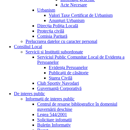
Acte Necesare
Urbanism
Valori Taxe Certificat de Urbanism
Anunțuri Urbanism
Direcția Poliția Locală
Protecția civilă
Comisia Paritară
Prelucrarea datelor cu caracter personal
Consiliul Local
Servicii si Institutii subordonate
Serviciul Public Comunitar Local de Evidența a
Persoanelor
Evidența Persoanelor
Publicații de căsătorie
Starea Civilă
Club Sportiv Navodari
Guvernanță Corporativă
De interes public
Informații de interes public
Centrul de resurse bibliografice în domeniul
guvernării deschise
Legea 544/2001
Solicitare infomatii
Buletin Informativ