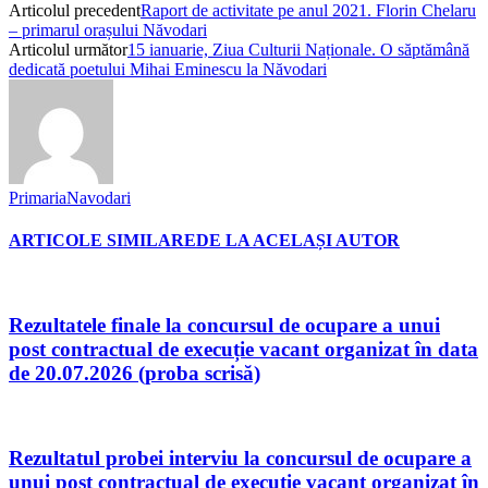
Articolul precedent
Raport de activitate pe anul 2021. Florin Chelaru
– primarul orașului Năvodari
Articolul următor
15 ianuarie, Ziua Culturii Naționale. O săptămână
dedicată poetului Mihai Eminescu la Năvodari
PrimariaNavodari
ARTICOLE SIMILARE
DE LA ACELAȘI AUTOR
Rezultatele finale la concursul de ocupare a unui
post contractual de execuție vacant organizat în data
de 20.07.2026 (proba scrisă)
Rezultatul probei interviu la concursul de ocupare a
unui post contractual de execuție vacant organizat în