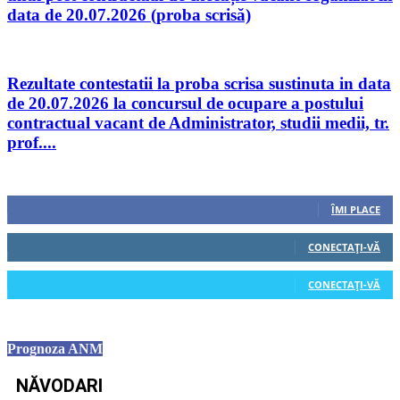
data de 20.07.2026 (proba scrisă)
Rezultate contestatii la proba scrisa sustinuta in data
de 20.07.2026 la concursul de ocupare a postului
contractual vacant de Administrator, studii medii, tr.
prof....
Urmăriți-ne
0
Fani
ÎMI PLACE
0
Cititori
CONECTAȚI-VĂ
0
Cititori
CONECTAȚI-VĂ
Prognoza ANM
NĂVODARI