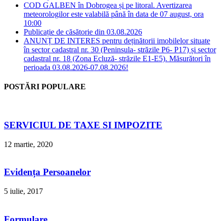
COD GALBEN în Dobrogea și pe litoral. Avertizarea
meteorologilor este valabilă până în data de 07 august, ora
10:00
Publicație de căsătorie din 03.08.2026
ANUNȚ DE INTERES pentru deținătorii imobilelor situate
în sector cadastral nr. 30 (Peninsula- străzile P6- P17) și sector
cadastral nr. 18 (Zona Ecluză- străzile E1-E5). Măsurători în
perioada 03.08.2026-07.08.2026!
POSTĂRI POPULARE
SERVICIUL DE TAXE SI IMPOZITE
12 martie, 2020
Evidența Persoanelor
5 iulie, 2017
Formulare