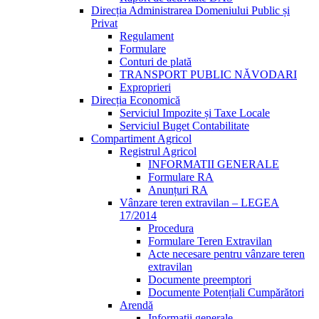
Direcția Administrarea Domeniului Public și
Privat
Regulament
Formulare
Conturi de plată
TRANSPORT PUBLIC NĂVODARI
Exproprieri
Direcția Economică
Serviciul Impozite și Taxe Locale
Serviciul Buget Contabilitate
Compartiment Agricol
Registrul Agricol
INFORMATII GENERALE
Formulare RA
Anunțuri RA
Vânzare teren extravilan – LEGEA
17/2014
Procedura
Formulare Teren Extravilan
Acte necesare pentru vânzare teren
extravilan
Documente preemptori
Documente Potențiali Cumpărători
Arendă
Informații generale