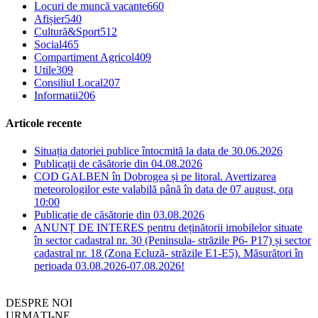
Locuri de muncă vacante
660
Afișier
540
Cultură&Sport
512
Social
465
Compartiment Agricol
409
Utile
309
Consiliul Local
207
Informatii
206
Articole recente
Situația datoriei publice întocmită la data de 30.06.2026
Publicații de căsătorie din 04.08.2026
COD GALBEN în Dobrogea și pe litoral. Avertizarea
meteorologilor este valabilă până în data de 07 august, ora
10:00
Publicație de căsătorie din 03.08.2026
ANUNȚ DE INTERES pentru deținătorii imobilelor situate
în sector cadastral nr. 30 (Peninsula- străzile P6- P17) și sector
cadastral nr. 18 (Zona Ecluză- străzile E1-E5). Măsurători în
perioada 03.08.2026-07.08.2026!
DESPRE NOI
URMAȚI-NE