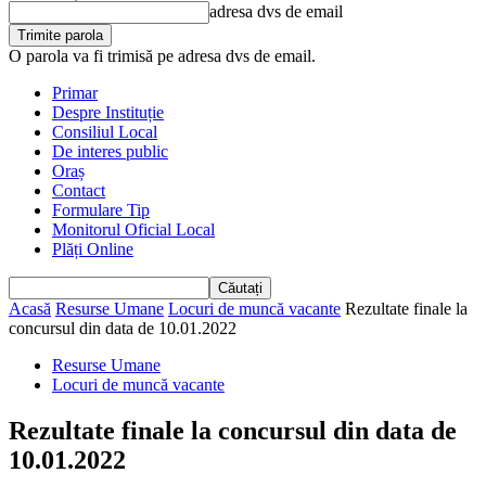
adresa dvs de email
O parola va fi trimisă pe adresa dvs de email.
Primar
Despre Instituție
Consiliul Local
De interes public
Oraș
Contact
Formulare Tip
Monitorul Oficial Local
Plăți Online
Acasă
Resurse Umane
Locuri de muncă vacante
Rezultate finale la
concursul din data de 10.01.2022
Resurse Umane
Locuri de muncă vacante
Rezultate finale la concursul din data de
10.01.2022