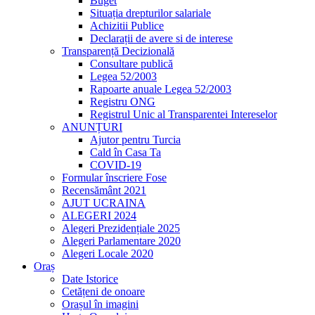
Buget
Situația drepturilor salariale
Achizitii Publice
Declarații de avere si de interese
Transparență Decizională
Consultare publică
Legea 52/2003
Rapoarte anuale Legea 52/2003
Registru ONG
Registrul Unic al Transparentei Intereselor
ANUNȚURI
Ajutor pentru Turcia
Cald în Casa Ta
COVID-19
Formular înscriere Fose
Recensământ 2021
AJUT UCRAINA
ALEGERI 2024
Alegeri Prezidențiale 2025
Alegeri Parlamentare 2020
Alegeri Locale 2020
Oraș
Date Istorice
Cetățeni de onoare
Orașul în imagini