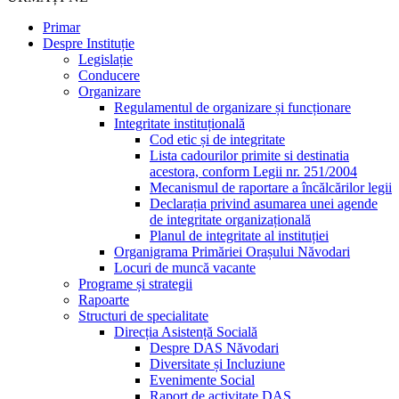
Primar
Despre Instituție
Legislație
Conducere
Organizare
Regulamentul de organizare și funcționare
Integritate instituțională
Cod etic și de integritate
Lista cadourilor primite si destinatia
acestora, conform Legii nr. 251/2004
Mecanismul de raportare a încălcărilor legii
Declarația privind asumarea unei agende
de integritate organizațională
Planul de integritate al instituției
Organigrama Primăriei Orașului Năvodari
Locuri de muncă vacante
Programe și strategii
Rapoarte
Structuri de specialitate
Direcția Asistență Socială
Despre DAS Năvodari
Diversitate și Incluziune
Evenimente Social
Raport de activitate DAS