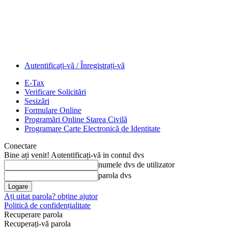
Autentificați-vă / Înregistrați-vă
E-Tax
Verificare Solicitări
Sesizări
Formulare Online
Programări Online Starea Civilă
Programare Carte Electronică de Identitate
Conectare
Bine ați venit! Autentificați-vă in contul dvs
numele dvs de utilizator
parola dvs
Ați uitat parola? obține ajutor
Politică de confidențialitate
Recuperare parola
Recuperați-vă parola