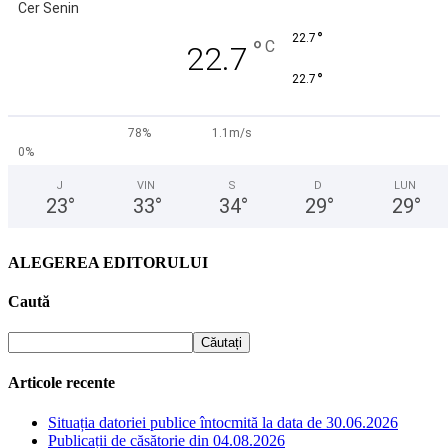
Cer Senin
°
22.7
°
C
22.7
°
22.7
78%
1.1m/s
0%
J
VIN
S
D
LUN
23
°
33
°
34
°
29
°
29
°
ALEGEREA EDITORULUI
Caută
Articole recente
Situația datoriei publice întocmită la data de 30.06.2026
Publicații de căsătorie din 04.08.2026