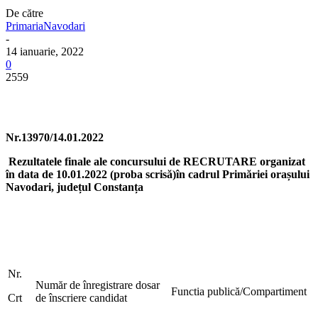
De către
PrimariaNavodari
-
14 ianuarie, 2022
0
2559
Nr.13970/14.01.2022
Rezultatele finale ale concursului de RECRUTARE organizat
în data de 10.01.2022 (proba scrisă)
în cadrul Primăriei orașului
Navodari, județul Constanța
Nr.
Număr de înregistrare dosar
Functia publică/Compartiment
Crt
de înscriere candidat