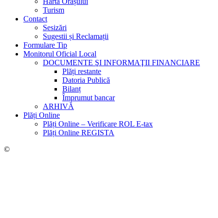
Harta Orașului
Turism
Contact
Sesizări
Sugestii și Reclamații
Formulare Tip
Monitorul Oficial Local
DOCUMENTE ŞI INFORMAŢII FINANCIARE
Plăți restante
Datoria Publică
Bilanț
Împrumut bancar
ARHIVĂ
Plăți Online
Plăți Online – Verificare ROL E-tax
Plăți Online REGISTA
©