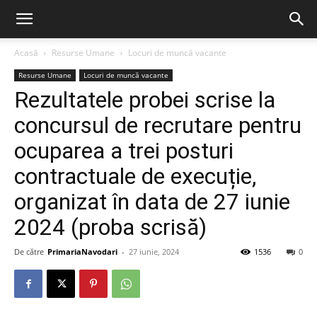
Acasă
Resurse Umane
Locuri de muncă vacante
Resurse Umane
Locuri de muncă vacante
Rezultatele probei scrise la
concursul de recrutare pentru
ocuparea a trei posturi
contractuale de execuție,
organizat în data de 27 iunie
2024 (proba scrisă)
De către
PrimariaNavodari
-
27 iunie, 2024
1536
0