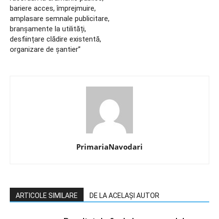
bariere acces, împrejmuire,
amplasare semnale publicitare,
branșamente la utilități,
desființare clădire existentă,
organizare de șantier”
PrimariaNavodari
ARTICOLE SIMILARE
DE LA ACELAȘI AUTOR