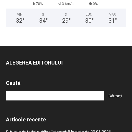
78%
3.6m/s
0%
VIN
S
D
LUN
MAR
32
°
34
°
29
°
30
°
31
°
ALEGEREA EDITORULUI
Caută
Articole recente