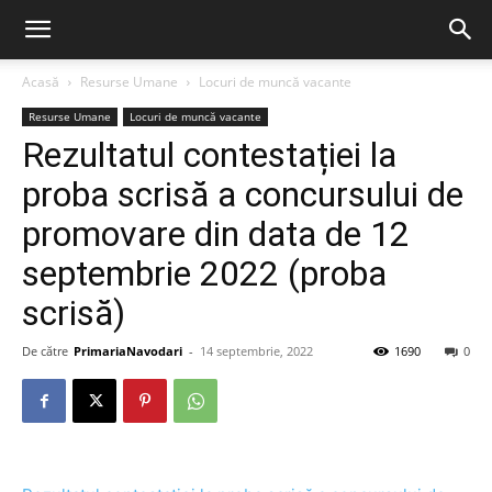
Acasă
Resurse Umane
Locuri de muncă vacante
Resurse Umane
Locuri de muncă vacante
Rezultatul contestației la
proba scrisă a concursului de
promovare din data de 12
septembrie 2022 (proba
scrisă)
De către
PrimariaNavodari
-
14 septembrie, 2022
1690
0