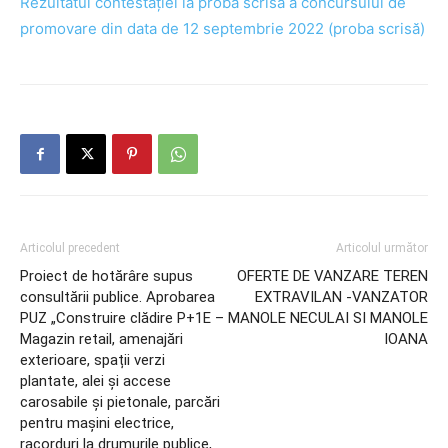
Rezultatul contestației la proba scrisă a concursului de
promovare din data de 12 septembrie 2022 (proba scrisă)
Articolul precedent
Articolul următor
Proiect de hotărâre supus
OFERTE DE VANZARE TEREN
consultării publice. Aprobarea
EXTRAVILAN -VANZATOR
PUZ „Construire clădire P+1E –
MANOLE NECULAI SI MANOLE
Magazin retail, amenajări
IOANA
exterioare, spații verzi
plantate, alei și accese
carosabile și pietonale, parcări
pentru mașini electrice,
racorduri la drumurile publice,