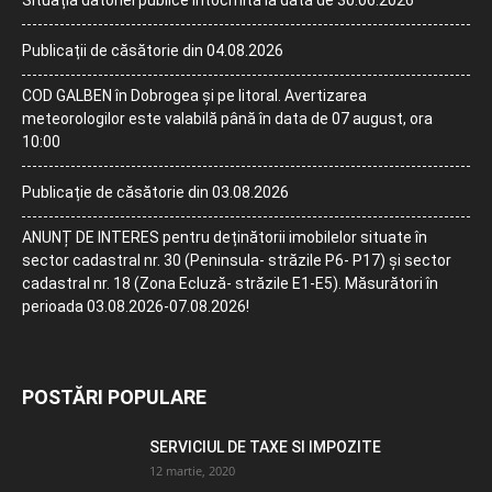
Situația datoriei publice întocmită la data de 30.06.2026
Publicații de căsătorie din 04.08.2026
COD GALBEN în Dobrogea și pe litoral. Avertizarea
meteorologilor este valabilă până în data de 07 august, ora
10:00
Publicație de căsătorie din 03.08.2026
ANUNȚ DE INTERES pentru deținătorii imobilelor situate în
sector cadastral nr. 30 (Peninsula- străzile P6- P17) și sector
cadastral nr. 18 (Zona Ecluză- străzile E1-E5). Măsurători în
perioada 03.08.2026-07.08.2026!
POSTĂRI POPULARE
SERVICIUL DE TAXE SI IMPOZITE
12 martie, 2020