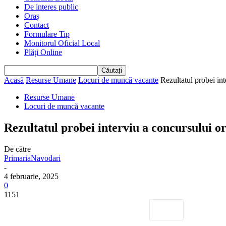
De interes public
Oraș
Contact
Formulare Tip
Monitorul Oficial Local
Plăți Online
Acasă
Resurse Umane
Locuri de muncă vacante
Rezultatul probei in
Resurse Umane
Locuri de muncă vacante
Rezultatul probei interviu a concursului o
De către
PrimariaNavodari
-
4 februarie, 2025
0
1151