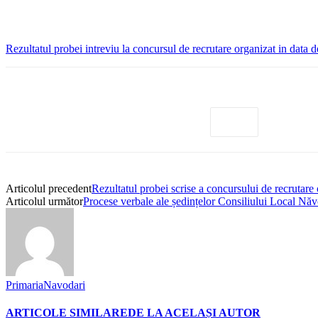
Rezultatul probei intreviu la concursul de recrutare organizat in data
Articolul precedent
Rezultatul probei scrise a concursului de recrutare
Articolul următor
Procese verbale ale ședințelor Consiliului Local Nă
PrimariaNavodari
ARTICOLE SIMILARE
DE LA ACELAȘI AUTOR