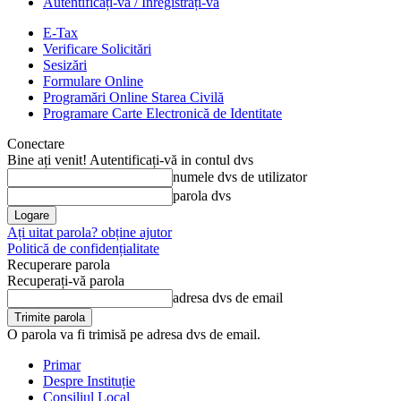
Autentificați-vă / Înregistrați-vă
E-Tax
Verificare Solicitări
Sesizări
Formulare Online
Programări Online Starea Civilă
Programare Carte Electronică de Identitate
Conectare
Bine ați venit! Autentificați-vă in contul dvs
numele dvs de utilizator
parola dvs
Ați uitat parola? obține ajutor
Politică de confidențialitate
Recuperare parola
Recuperați-vă parola
adresa dvs de email
O parola va fi trimisă pe adresa dvs de email.
Primar
Despre Instituție
Consiliul Local