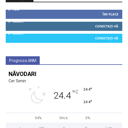
0
Fani
ÎMI PLACE
0
Cititori
CONECTAȚI-VĂ
0
Cititori
CONECTAȚI-VĂ
Prognoza ANM
NĂVODARI
Cer Senin
°
24.4
°
C
24.4
°
24.4
54%
3m/s
0%