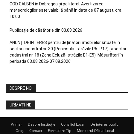
COD GALBEN în Dobrogea și pe litoral. Avertizarea
meteorologilor este valabilă până în data de 07 august, ora
10:00
Publicație de căsătorie din 03.08.2026
ANUNȚ DE INTERES pentru deținătorii imobilelor situate în
sector cadastral nr. 30 (Peninsula- străzile P6- P17) și sector
cadastral nr. 18 (Zona Ecluză- străzile E1-E5). Măsurători în
perioada 03.08.2026-07.08.2026!
DESPRE NOI
URMAȚI-NE
Primar
Despre Instituție
Consiliul Local
De interes public
Oraș
Contact
Formulare Tip
Monitorul Oficial Local