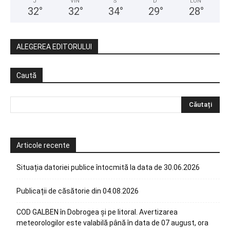
J
VIN
S
D
LUN
32
°
32
°
34
°
29
°
28
°
ALEGEREA EDITORULUI
Caută
Articole recente
Situația datoriei publice întocmită la data de 30.06.2026
Publicații de căsătorie din 04.08.2026
COD GALBEN în Dobrogea și pe litoral. Avertizarea
meteorologilor este valabilă până în data de 07 august, ora