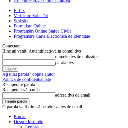
Autentificați-vă / Înregistrați-vă
E-Tax
Verificare Solicitări
Sesizări
Formulare Online
Programări Online Starea Civilă
Programare Carte Electronică de Identitate
Conectare
Bine ați venit! Autentificați-vă in contul dvs
numele dvs de utilizator
parola dvs
Ați uitat parola? obține ajutor
Politică de confidențialitate
Recuperare parola
Recuperați-vă parola
adresa dvs de email
O parola va fi trimisă pe adresa dvs de email.
Primar
Despre Instituție
Legislație