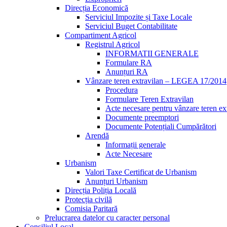
Direcția Economică
Serviciul Impozite și Taxe Locale
Serviciul Buget Contabilitate
Compartiment Agricol
Registrul Agricol
INFORMATII GENERALE
Formulare RA
Anunțuri RA
Vânzare teren extravilan – LEGEA 17/2014
Procedura
Formulare Teren Extravilan
Acte necesare pentru vânzare teren ex
Documente preemptori
Documente Potențiali Cumpărători
Arendă
Informații generale
Acte Necesare
Urbanism
Valori Taxe Certificat de Urbanism
Anunțuri Urbanism
Direcția Poliția Locală
Protecția civilă
Comisia Paritară
Prelucrarea datelor cu caracter personal
Consiliul Local