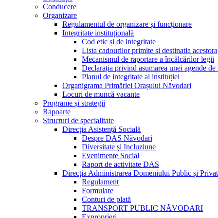
Conducere
Organizare
Regulamentul de organizare și funcționare
Integritate instituțională
Cod etic și de integritate
Lista cadourilor primite si destinatia acesto
Mecanismul de raportare a încălcărilor legii
Declarația privind asumarea unei agende de i
Planul de integritate al instituției
Organigrama Primăriei Orașului Năvodari
Locuri de muncă vacante
Programe și strategii
Rapoarte
Structuri de specialitate
Direcția Asistență Socială
Despre DAS Năvodari
Diversitate și Incluziune
Evenimente Social
Raport de activitate DAS
Direcția Administrarea Domeniului Public și Privat
Regulament
Formulare
Conturi de plată
TRANSPORT PUBLIC NĂVODARI
Exproprieri