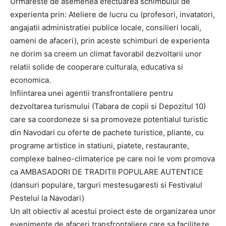
Urmareste de asemenea efectuarea schimbului de
experienta prin: Ateliere de lucru cu (profesori, invatatori,
angajatii administratiei publice locale, consilieri locali,
oameni de afaceri), prin aceste schimburi de experienta
ne dorim sa creem un climat favorabil dezvoltarii unor
relatii solide de cooperare culturala, educativa si
economica.
Infiintarea unei agentii transfrontaliere pentru
dezvoltarea turismului (Tabara de copii si Depozitul 10)
care sa coordoneze si sa promoveze potentialul turistic
din Navodari cu oferte de pachete turistice, pliante, cu
programe artistice in statiuni, piatete, restaurante,
complexe balneo-climaterice pe care noi le vom promova
ca AMBASADORI DE TRADITII POPULARE AUTENTICE
(dansuri populare, targuri mestesugaresti si Festivalul
Pestelui la Navodari)
Un alt obiectiv al acestui proiect este de organizarea unor
evenimente de afaceri transfrontaliere care sa faciliteze