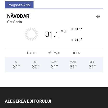
Prognoza ANM
NĂVODARI
Cer Senin
°
31.1
°
C
31.1
°
31.1
41%
3m/s
0%
S
D
LUN
MAR
MIE
31
°
30
°
31
°
31
°
31
°
ALEGEREA EDITORULUI