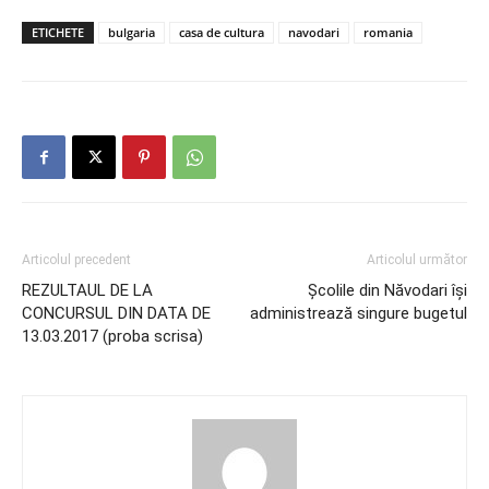
ETICHETE
bulgaria
casa de cultura
navodari
romania
Articolul precedent
Articolul următor
REZULTAUL DE LA
Școlile din Năvodari îşi
CONCURSUL DIN DATA DE
administrează singure bugetul
13.03.2017 (proba scrisa)