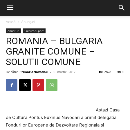
Acasă
Anunțuri
Anunțuri
Cultură&Sport
ROMANIA – BULGARIA
GRANITE COMUNE –
SOLUTII COMUNE
De către
PrimariaNavodari
-
16 martie, 2017
2828
0
Astazi Casa
de Cultura Pontus Euxinus Navodari a primit delegatia
Fondurilor Europene de Dezvoltare Regionala si