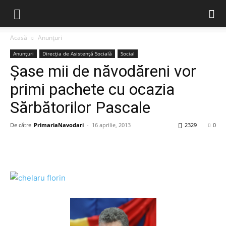
Acasă
Anunțuri
Anunțuri
Direcția de Asistență Socială
Social
Şase mii de năvodăreni vor
primi pachete cu ocazia
Sărbătorilor Pascale
De către
PrimariaNavodari
-
16 aprilie, 2013
2329
0