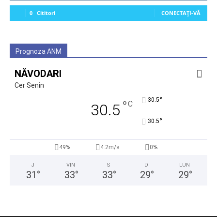
0
Cititori
CONECTAȚI-VĂ
Prognoza ANM
NĂVODARI
Cer Senin
°
30.5
°
C
30.5
°
30.5
49%
4.2m/s
0%
J
VIN
S
D
LUN
31
°
33
°
33
°
29
°
29
°