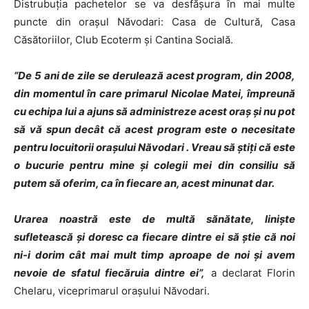
Distrubuţia pachetelor se va desfăşura în mai multe
puncte din oraşul Năvodari: Casa de Cultură, Casa
Căsătoriilor, Club Ecoterm şi Cantina Socială.
“De 5 ani de zile se derulează acest program, din 2008,
din momentul în care primarul Nicolae Matei, împreună
cu echipa lui a ajuns să administreze acest oraş şi nu pot
să vă spun decât că acest program este o necesitate
pentru locuitorii oraşului Năvodari . Vreau să ştiţi că este
o bucurie pentru mine şi colegii mei din consiliu să
putem să oferim, ca în fiecare an, acest minunat dar.
Urarea noastră este de multă sănătate, linişte
sufletească şi doresc ca fiecare dintre ei să ştie că noi
ni-i dorim cât mai mult timp aproape de noi şi avem
nevoie de sfatul fiecăruia dintre ei”,
a declarat Florin
Chelaru, viceprimarul orașului Năvodari.