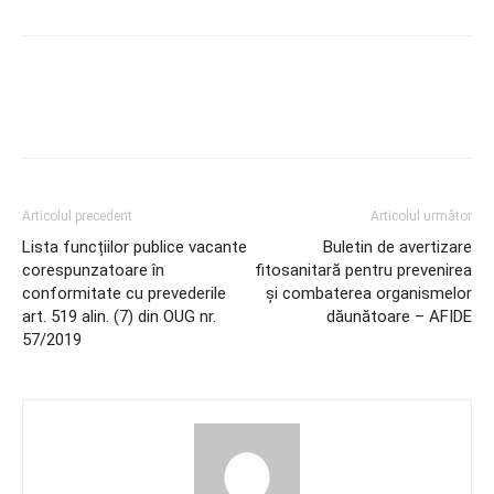
Articolul precedent
Articolul următor
Lista funcțiilor publice vacante
Buletin de avertizare
corespunzatoare în
fitosanitară pentru prevenirea
conformitate cu prevederile
și combaterea organismelor
art. 519 alin. (7) din OUG nr.
dăunătoare – AFIDE
57/2019