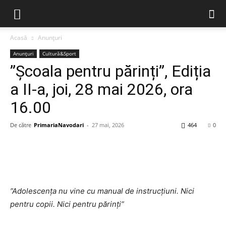
Acasă
Anunțuri
Anunțuri
Cultură&Sport
”Școala pentru părinți”, Ediția
a II-a, joi, 28 mai 2026, ora
16.00
De către
PrimariaNavodari
-
27 mai, 2026
464
0
”Adolescența nu vine cu manual de instrucțiuni. Nici
pentru copii. Nici pentru părinți”