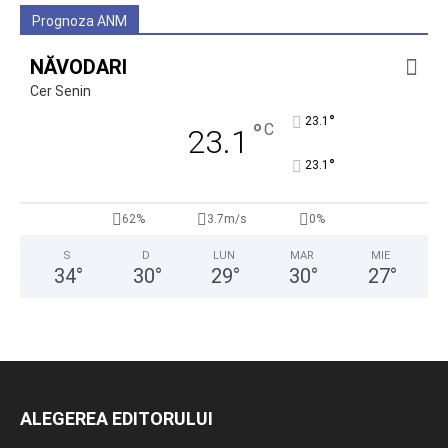
Prognoza ANM
NĂVODARI
Cer Senin
°
23.1
°
C
23.1
°
23.1
62%
3.7m/s
0%
S
D
LUN
MAR
MIE
34
°
30
°
29
°
30
°
27
°
ALEGEREA EDITORULUI