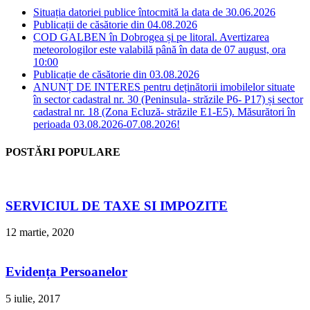
Situația datoriei publice întocmită la data de 30.06.2026
Publicații de căsătorie din 04.08.2026
COD GALBEN în Dobrogea și pe litoral. Avertizarea
meteorologilor este valabilă până în data de 07 august, ora
10:00
Publicație de căsătorie din 03.08.2026
ANUNȚ DE INTERES pentru deținătorii imobilelor situate
în sector cadastral nr. 30 (Peninsula- străzile P6- P17) și sector
cadastral nr. 18 (Zona Ecluză- străzile E1-E5). Măsurători în
perioada 03.08.2026-07.08.2026!
POSTĂRI POPULARE
SERVICIUL DE TAXE SI IMPOZITE
12 martie, 2020
Evidența Persoanelor
5 iulie, 2017