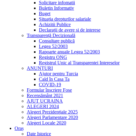
Solicitare infomatii
Buletin Informativ
Buget
Situația drepturilor salariale
Achizitii Publice
Declarații de avere si de interese
Transparență Decizională
Consultare publică
Legea 52/2003
Rapoarte anuale Legea 52/2003
Registru ONG
Registrul Unic al Transparentei Intereselor
ANUNȚURI
Ajutor pentru Turcia
Cald în Casa Ta
COVID-19
Formular înscriere Fose
Recensământ 2021
AJUT UCRAINA
ALEGERI 2024
Alegeri Prezidențiale 2025
Alegeri Parlamentare 2020
Alegeri Locale 2020
Oraș
Date Istorice