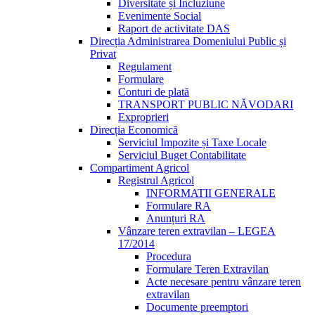
Diversitate și Incluziune
Evenimente Social
Raport de activitate DAS
Direcția Administrarea Domeniului Public și
Privat
Regulament
Formulare
Conturi de plată
TRANSPORT PUBLIC NĂVODARI
Exproprieri
Direcția Economică
Serviciul Impozite și Taxe Locale
Serviciul Buget Contabilitate
Compartiment Agricol
Registrul Agricol
INFORMATII GENERALE
Formulare RA
Anunțuri RA
Vânzare teren extravilan – LEGEA
17/2014
Procedura
Formulare Teren Extravilan
Acte necesare pentru vânzare teren
extravilan
Documente preemptori