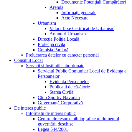
Documente Potențiali Cumpărători
Arendă
Informații generale
Acte Necesare
Urbanism
Valori Taxe Certificat de Urbanism
Anunțuri Urbanism
Direcția Poliția Locală
Protecția civilă
Comisia Paritară
Prelucrarea datelor cu caracter personal
Consiliul Local
Servicii si Institutii subordonate
Serviciul Public Comunitar Local de Evidența a
Persoanelor
Evidența Persoanelor
Publicații de căsătorie
Starea Civilă
Club Sportiv Navodari
Guvernanță Corporativă
De interes public
Informații de interes public
Centrul de resurse bibliografice în domeniul
guvernării deschise
Legea 544/2001