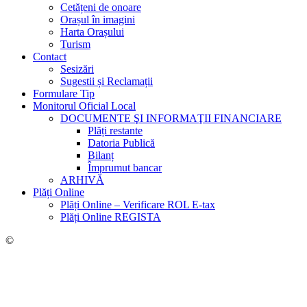
Cetățeni de onoare
Orașul în imagini
Harta Orașului
Turism
Contact
Sesizări
Sugestii și Reclamații
Formulare Tip
Monitorul Oficial Local
DOCUMENTE ŞI INFORMAŢII FINANCIARE
Plăți restante
Datoria Publică
Bilanț
Împrumut bancar
ARHIVĂ
Plăți Online
Plăți Online – Verificare ROL E-tax
Plăți Online REGISTA
©