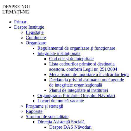
DESPRE NOI
URMAȚI-NE
Primar
Despre Instituție
Legislație
Conducere
Organizare
Regulamentul de organizare și funcționare
Integritate instituțională
Cod etic și de integritate
Lista cadourilor primite si destinatia
acestora, conform Legii nr. 251/2004
Mecanismul de raportare a încălcărilor legii
Declarația privind asumarea unei agende
de integritate organizațională
Planul de integritate al instituției
Organigrama Primăriei Orașului Năvodari
Locuri de muncă vacante
Programe și strategii
Rapoarte
Structuri de specialitate
Direcția Asistență Socială
Despre DAS Năvodari