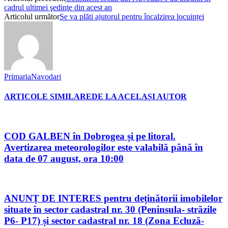
cadrul ultimei şedinţe din acest an
Articolul următor
Se va plăti ajutorul pentru încalzirea locuinței
PrimariaNavodari
ARTICOLE SIMILARE
DE LA ACELAȘI AUTOR
COD GALBEN în Dobrogea și pe litoral.
Avertizarea meteorologilor este valabilă până în
data de 07 august, ora 10:00
ANUNȚ DE INTERES pentru deținătorii imobilelor
situate în sector cadastral nr. 30 (Peninsula- străzile
P6- P17) și sector cadastral nr. 18 (Zona Ecluză-