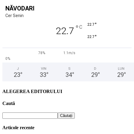
NĂVODARI
Cer Senin
°
22.7
°
C
22.7
°
22.7
78%
1.1m/s
0%
J
VIN
S
D
LUN
23
°
33
°
34
°
29
°
29
°
ALEGEREA EDITORULUI
Caută
Articole recente