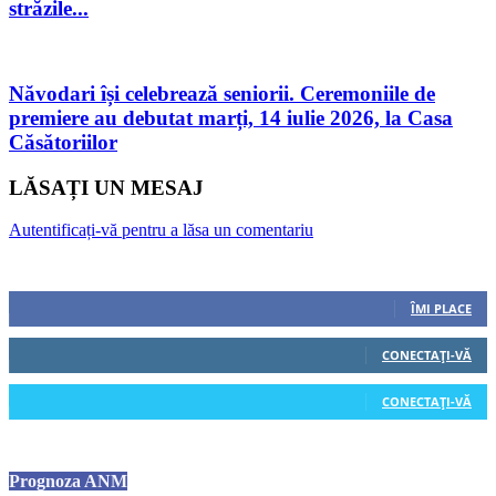
străzile...
Năvodari își celebrează seniorii. Ceremoniile de
premiere au debutat marți, 14 iulie 2026, la Casa
Căsătoriilor
LĂSAȚI UN MESAJ
Autentificați-vă pentru a lăsa un comentariu
Urmăriți-ne
0
Fani
ÎMI PLACE
0
Cititori
CONECTAȚI-VĂ
0
Cititori
CONECTAȚI-VĂ
Prognoza ANM