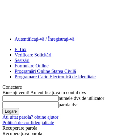
Autentificați-vă / Înregistrați-vă
E-Tax
Verificare Solicitări
Sesizări
Formulare Online
Programări Online Starea Civilă
Programare Carte Electronică de Identitate
Conectare
Bine ați venit! Autentificați-vă in contul dvs
numele dvs de utilizator
parola dvs
Ați uitat parola? obține ajutor
Politică de confidențialitate
Recuperare parola
Recuperați-vă parola