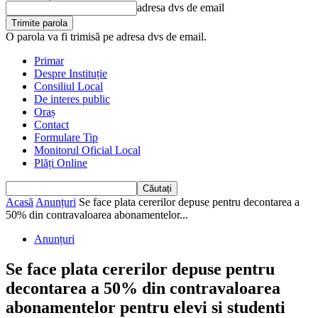
adresa dvs de email
O parola va fi trimisă pe adresa dvs de email.
Primar
Despre Instituție
Consiliul Local
De interes public
Oraș
Contact
Formulare Tip
Monitorul Oficial Local
Plăți Online
Acasă
Anunțuri
Se face plata cererilor depuse pentru decontarea a
50% din contravaloarea abonamentelor...
Anunțuri
Se face plata cererilor depuse pentru
decontarea a 50% din contravaloarea
abonamentelor pentru elevi si studenti