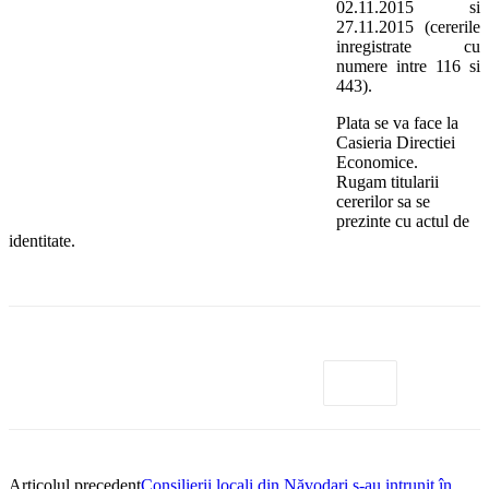
02.11.2015 si
27.11.2015 (cererile
inregistrate cu
numere intre 116 si
443).
Plata se va face la
Casieria Directiei
Economice.
Rugam titularii
cererilor sa se
prezinte cu actul de
identitate.
Articolul precedent
Consilierii locali din Năvodari s-au intrunit în