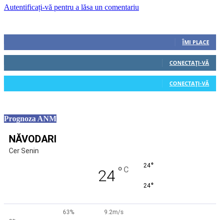
Autentificați-vă pentru a lăsa un comentariu
Urmăriți-ne
0
Fani
ÎMI PLACE
0
Cititori
CONECTAȚI-VĂ
0
Cititori
CONECTAȚI-VĂ
Prognoza ANM
NĂVODARI
Cer Senin
°
24
°
C
24
°
24
63%
9.2m/s