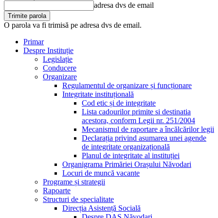
adresa dvs de email
O parola va fi trimisă pe adresa dvs de email.
Primar
Despre Instituție
Legislație
Conducere
Organizare
Regulamentul de organizare și funcționare
Integritate instituțională
Cod etic și de integritate
Lista cadourilor primite si destinatia
acestora, conform Legii nr. 251/2004
Mecanismul de raportare a încălcărilor legii
Declarația privind asumarea unei agende
de integritate organizațională
Planul de integritate al instituției
Organigrama Primăriei Orașului Năvodari
Locuri de muncă vacante
Programe și strategii
Rapoarte
Structuri de specialitate
Direcția Asistență Socială
Despre DAS Năvodari