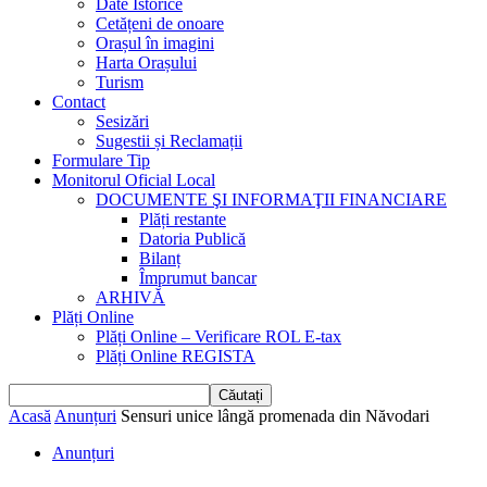
Date Istorice
Cetățeni de onoare
Orașul în imagini
Harta Orașului
Turism
Contact
Sesizări
Sugestii și Reclamații
Formulare Tip
Monitorul Oficial Local
DOCUMENTE ŞI INFORMAŢII FINANCIARE
Plăți restante
Datoria Publică
Bilanț
Împrumut bancar
ARHIVĂ
Plăți Online
Plăți Online – Verificare ROL E-tax
Plăți Online REGISTA
Acasă
Anunțuri
Sensuri unice lângă promenada din Năvodari
Anunțuri