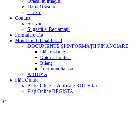
Orașul în imagini
Harta Orașului
Turism
Contact
Sesizări
Sugestii și Reclamații
Formulare Tip
Monitorul Oficial Local
DOCUMENTE ŞI INFORMAŢII FINANCIARE
Plăți restante
Datoria Publică
Bilanț
Împrumut bancar
ARHIVĂ
Plăți Online
Plăți Online – Verificare ROL E-tax
Plăți Online REGISTA
©