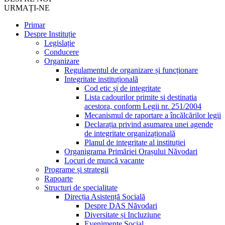
URMAȚI-NE
Primar
Despre Instituție
Legislație
Conducere
Organizare
Regulamentul de organizare și funcționare
Integritate instituțională
Cod etic și de integritate
Lista cadourilor primite si destinatia
acestora, conform Legii nr. 251/2004
Mecanismul de raportare a încălcărilor legii
Declarația privind asumarea unei agende
de integritate organizațională
Planul de integritate al instituției
Organigrama Primăriei Orașului Năvodari
Locuri de muncă vacante
Programe și strategii
Rapoarte
Structuri de specialitate
Direcția Asistență Socială
Despre DAS Năvodari
Diversitate și Incluziune
Evenimente Social