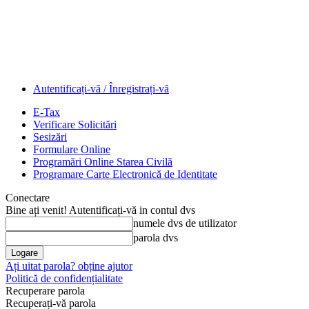
Autentificați-vă / Înregistrați-vă
E-Tax
Verificare Solicitări
Sesizări
Formulare Online
Programări Online Starea Civilă
Programare Carte Electronică de Identitate
Conectare
Bine ați venit! Autentificați-vă in contul dvs
numele dvs de utilizator
parola dvs
Ați uitat parola? obține ajutor
Politică de confidențialitate
Recuperare parola
Recuperați-vă parola