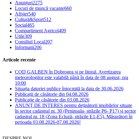
Anunțuri
2275
Locuri de muncă vacante
660
Afișier
540
Cultură&Sport
512
Social
465
Compartiment Agricol
409
Utile
309
Consiliul Local
207
Informatii
206
Articole recente
COD GALBEN în Dobrogea și pe litoral. Avertizarea
meteorologilor este valabilă până în data de 08 august, ora
10:00
Situația datoriei publice întocmită la data de 30.06.2026
Publicații de căsătorie din 04.08.2026
Publicație de căsătorie din 03.08.2026
ANUNȚ DE INTERES pentru deținătorii imobilelor situate
în sector cadastral nr. 30 (Peninsula- străzile P6- P17) și sector
cadastral nr. 18 (Zona Ecluză- străzile E1-E5). Măsurători în
perioada 03.08.2026-07.08.2026!
DESPRE NOI