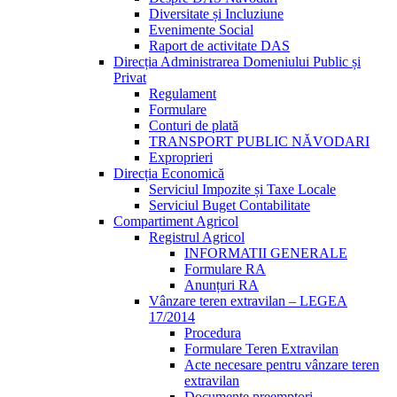
Diversitate și Incluziune
Evenimente Social
Raport de activitate DAS
Direcția Administrarea Domeniului Public și
Privat
Regulament
Formulare
Conturi de plată
TRANSPORT PUBLIC NĂVODARI
Exproprieri
Direcția Economică
Serviciul Impozite și Taxe Locale
Serviciul Buget Contabilitate
Compartiment Agricol
Registrul Agricol
INFORMATII GENERALE
Formulare RA
Anunțuri RA
Vânzare teren extravilan – LEGEA
17/2014
Procedura
Formulare Teren Extravilan
Acte necesare pentru vânzare teren
extravilan
Documente preemptori