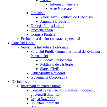
Informații generale
Acte Necesare
Urbanism
Valori Taxe Certificat de Urbanism
Anunțuri Urbanism
Direcția Poliția Locală
Protecția civilă
Comisia Paritară
Prelucrarea datelor cu caracter personal
Consiliul Local
Servicii si Institutii subordonate
Serviciul Public Comunitar Local de Evidența a
Persoanelor
Evidența Persoanelor
Publicații de căsătorie
Starea Civilă
Club Sportiv Navodari
Guvernanță Corporativă
De interes public
Informații de interes public
Centrul de resurse bibliografice în domeniul
guvernării deschise
Legea 544/2001
Solicitare infomatii