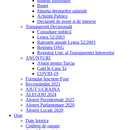
Buletin Informativ
Buget
Situația drepturilor salariale
Achizitii Publice
Declarații de avere si de interese
Transparență Decizională
Consultare publică
Legea 52/2003
Rapoarte anuale Legea 52/2003
Registru ONG
Registrul Unic al Transparentei Intereselor
ANUNȚURI
Ajutor pentru Turcia
Cald în Casa Ta
COVID-19
Formular înscriere Fose
Recensământ 2021
AJUT UCRAINA
ALEGERI 2024
Alegeri Prezidențiale 2025
Alegeri Parlamentare 2020
Alegeri Locale 2020
Oraș
Date Istorice
Cetățeni de onoare