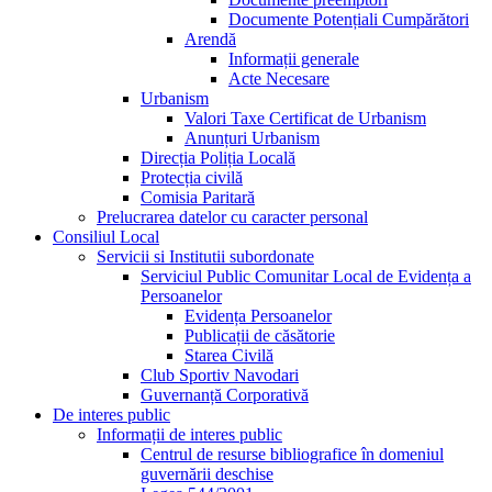
Documente Potențiali Cumpărători
Arendă
Informații generale
Acte Necesare
Urbanism
Valori Taxe Certificat de Urbanism
Anunțuri Urbanism
Direcția Poliția Locală
Protecția civilă
Comisia Paritară
Prelucrarea datelor cu caracter personal
Consiliul Local
Servicii si Institutii subordonate
Serviciul Public Comunitar Local de Evidența a
Persoanelor
Evidența Persoanelor
Publicații de căsătorie
Starea Civilă
Club Sportiv Navodari
Guvernanță Corporativă
De interes public
Informații de interes public
Centrul de resurse bibliografice în domeniul
guvernării deschise