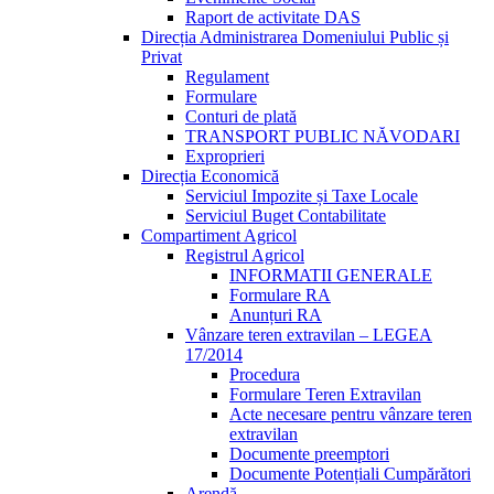
Raport de activitate DAS
Direcția Administrarea Domeniului Public și
Privat
Regulament
Formulare
Conturi de plată
TRANSPORT PUBLIC NĂVODARI
Exproprieri
Direcția Economică
Serviciul Impozite și Taxe Locale
Serviciul Buget Contabilitate
Compartiment Agricol
Registrul Agricol
INFORMATII GENERALE
Formulare RA
Anunțuri RA
Vânzare teren extravilan – LEGEA
17/2014
Procedura
Formulare Teren Extravilan
Acte necesare pentru vânzare teren
extravilan
Documente preemptori
Documente Potențiali Cumpărători
Arendă