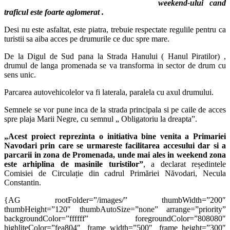
weekend-ului cand
traficul este foarte aglomerat .
Desi nu este asfaltat, este piatra, trebuie respectate regulile pentru ca
turistii sa aiba acces pe drumurile ce duc spre mare.
De la Digul de Sud pana la Strada Hanului ( Hanul Piratilor) ,
drumul de langa promenada se va transforma in sector de drum cu
sens unic.
Parcarea autovehicolelor va fi laterala, paralela cu axul drumului.
Semnele se vor pune inca de la strada principala si pe caile de acces
spre plaja Marii Negre, cu semnul „ Obligatoriu la dreapta”.
„Acest proiect reprezinta o initiativa bine venita a Primariei
Navodari prin care se urmareste facilitarea accesului dar si a
parcarii in zona de Promenada, unde mai ales in weekend zona
este arhiplina de masinile turistilor”
, a declarat reședintele
Comisiei de Circulație din cadrul Primăriei Năvodari, Necula
Constantin.
{AG rootFolder=”/images/” thumbWidth=”200″
thumbHeight=”120″ thumbAutoSize=”none” arrange=”priority”
backgroundColor=”ffffff” foregroundColor=”808080″
highliteColor=”fea804″ frame_width=”500″ frame_height=”300″