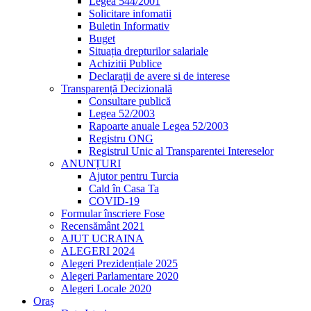
Legea 544/2001
Solicitare infomatii
Buletin Informativ
Buget
Situația drepturilor salariale
Achizitii Publice
Declarații de avere si de interese
Transparență Decizională
Consultare publică
Legea 52/2003
Rapoarte anuale Legea 52/2003
Registru ONG
Registrul Unic al Transparentei Intereselor
ANUNȚURI
Ajutor pentru Turcia
Cald în Casa Ta
COVID-19
Formular înscriere Fose
Recensământ 2021
AJUT UCRAINA
ALEGERI 2024
Alegeri Prezidențiale 2025
Alegeri Parlamentare 2020
Alegeri Locale 2020
Oraș