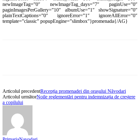
newImageTag=”0″ newImageTag_days=”7″ paginUse=”0″
paginImagesPerGallery=”10″ albumUse=”1″ showSignature=”0″
plainTextCaptions=”0″ ignoreError=”1″ ignoreAllError=”0″
template=”classic” popupEngine=”slimbox”}promenada{/AG}
Articolul precedent
Recepția promenadei din orașului Năvodari
Articolul următor
Noile reglementări pentru indemnizația de creștere
a copilului
PrimariaNavodari