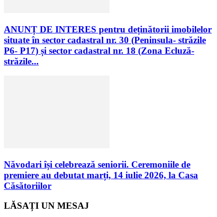
ANUNȚ DE INTERES pentru deținătorii imobilelor
situate în sector cadastral nr. 30 (Peninsula- străzile
P6- P17) și sector cadastral nr. 18 (Zona Ecluză-
străzile...
Năvodari își celebrează seniorii. Ceremoniile de
premiere au debutat marți, 14 iulie 2026, la Casa
Căsătoriilor
LĂSAȚI UN MESAJ