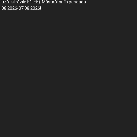
luză- străzile E1-E5). Măsurători în perioada
.08.2026-07.08.2026!