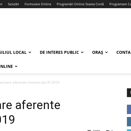
ri
Sesizări
Formulare Online
Programări Online Starea Civilă
Programare Car
ILIUL LOCAL
DE INTERES PUBLIC
ORAȘ
CONTA
ONLINE
inanciare aferente trimestrului IV 2019
iare aferente
019