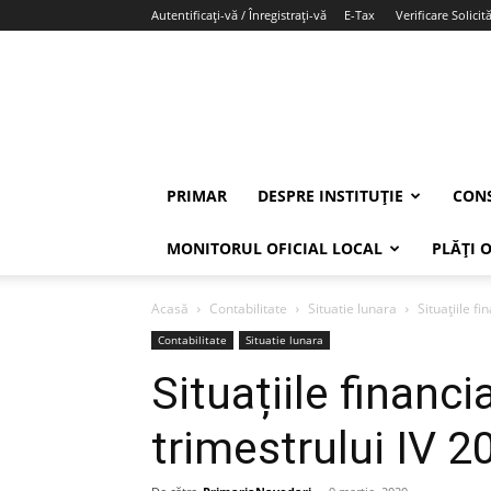
Autentificați-vă / Înregistrați-vă
E-Tax
Verificare Solicită
PRIMAR
DESPRE INSTITUȚIE
CONS
MONITORUL OFICIAL LOCAL
PLĂȚI 
Acasă
Contabilitate
Situatie lunara
Situațiile f
Contabilitate
Situatie lunara
Situațiile financ
trimestrului IV 2