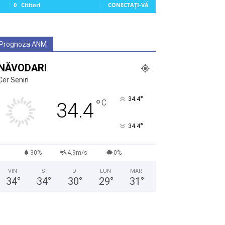
0
Cititori
CONECTAȚI-VĂ
Prognoza ANM
NĂVODARI
Cer Senin
°
34.4
°
C
34.4
°
34.4
30%
4.9m/s
0%
VIN
S
D
LUN
MAR
34
°
34
°
30
°
29
°
31
°