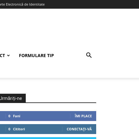
te Electronică de Identitate
CT
FORMULARE TIP
Urmăriți-ne
0
Fani
ÎMI PLACE
0
Cititori
CONECTAȚI-VĂ