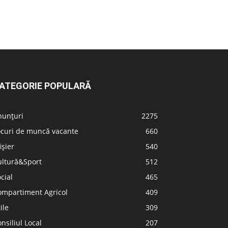
ATEGORIE POPULARĂ
nunțuri
2275
ocuri de muncă vacante
660
ișier
540
ultură&Sport
512
cial
465
ompartiment Agricol
409
ile
309
nsiliul Local
207