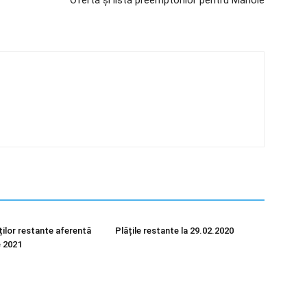
Oferta și lista preemptorilor pentru Manole
ților restante aferentă
Plățile restante la 29.02.2020
e 2021