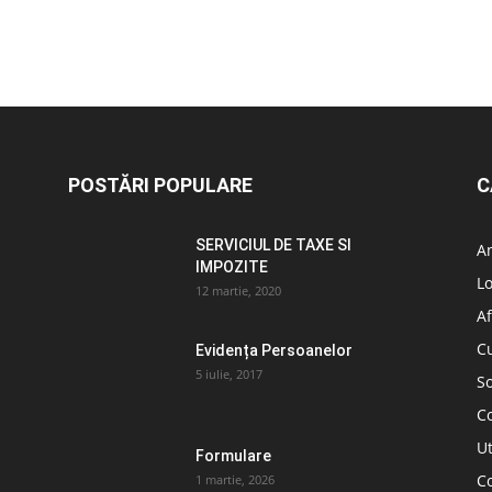
POSTĂRI POPULARE
C
SERVICIUL DE TAXE SI
A
IMPOZITE
L
12 martie, 2020
Af
C
Evidența Persoanelor
5 iulie, 2017
So
C
Ut
Formulare
Co
1 martie, 2026