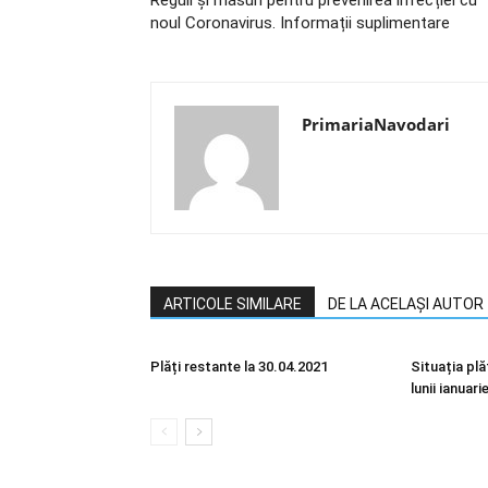
Reguli și măsuri pentru prevenirea infecției cu
noul Coronavirus. Informații suplimentare
PrimariaNavodari
ARTICOLE SIMILARE
DE LA ACELAȘI AUTOR
Plăți restante la 30.04.2021
Situația plă
lunii ianuari