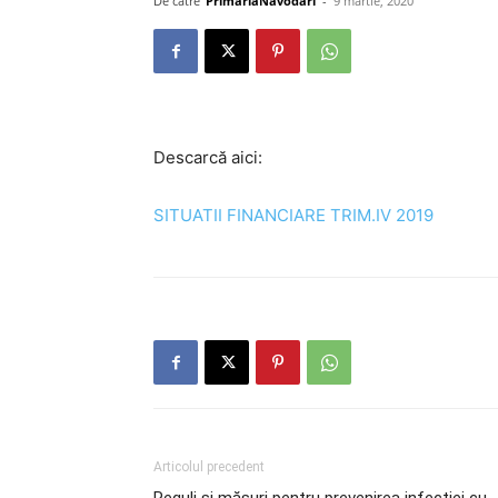
De către
PrimariaNavodari
-
9 martie, 2020
Descarcă aici:
SITUATII FINANCIARE TRIM.IV 2019
Articolul precedent