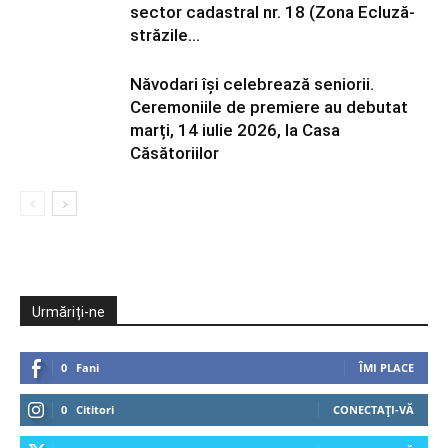
sector cadastral nr. 18 (Zona Ecluză-
străzile...
Năvodari își celebrează seniorii.
Ceremoniile de premiere au debutat
marți, 14 iulie 2026, la Casa
Căsătoriilor
Urmăriți-ne
0
Fani
ÎMI PLACE
0
Cititori
CONECTAȚI-VĂ