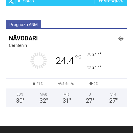
0
Cititori
CONECTAȚI-VĂ
Prognoza ANM
NĂVODARI
Cer Senin
°
24.4
°
C
24.4
°
24.4
41%
5.6m/s
0%
LUN
MAR
MIE
J
VIN
30
°
32
°
31
°
27
°
27
°