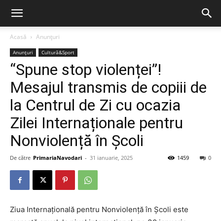
Acasă
Anunțuri
Anunțuri
Cultură&Sport
“Spune stop violenței”!
Mesajul transmis de copiii de
la Centrul de Zi cu ocazia
Zilei Internaționale pentru
Nonviolență în Școli
De către
PrimariaNavodari
-
31 ianuarie, 2025
1459
0
Ziua Internațională pentru Nonviolență în Școli este