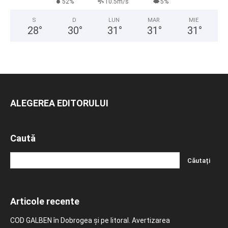
52%
10.5m/s
5%
S
D
LUN
MAR
MIE
28
°
30
°
31
°
31
°
31
°
ALEGEREA EDITORULUI
Caută
Articole recente
COD GALBEN în Dobrogea și pe litoral. Avertizarea