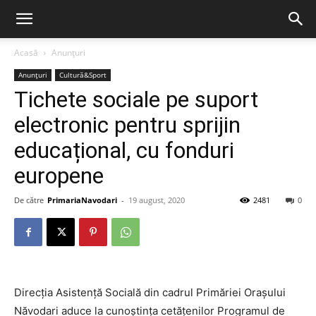
Acasă
Anunțuri
Anunțuri
Cultură&Sport
Tichete sociale pe suport
electronic pentru sprijin
educațional, cu fonduri
europene
De către
PrimariaNavodari
-
19 august, 2020
2481
0
Direcția Asistență Socială din cadrul Primăriei Orașului
Năvodari aduce la cunoștința cetățenilor Programul de