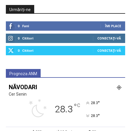
Urmăriți-ne
0
Fani
ÎMI PLACE
0
Cititori
CONECTAȚI-VĂ
0
Cititori
CONECTAȚI-VĂ
Prognoza ANM
NĂVODARI
Cer Senin
°
28.3
°
C
28.3
°
28.3