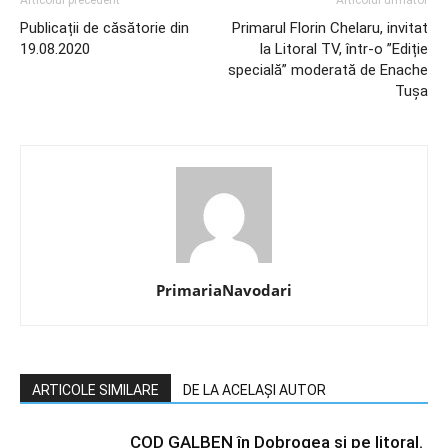
Articolul precedent
Articolul următor
Publicații de căsătorie din
Primarul Florin Chelaru, invitat
19.08.2020
la Litoral TV, într-o ”Ediție
specială” moderată de Enache
Tușa
PrimariaNavodari
ARTICOLE SIMILARE
DE LA ACELAȘI AUTOR
COD GALBEN în Dobrogea și pe litoral.