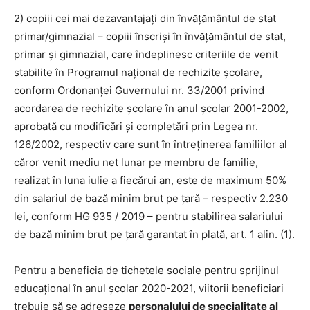
2) copiii cei mai dezavantajaţi din învăţământul de stat
primar/gimnazial – copiii înscrişi în învăţământul de stat,
primar şi gimnazial, care îndeplinesc criteriile de venit
stabilite în Programul naţional de rechizite şcolare,
conform Ordonanţei Guvernului nr. 33/2001 privind
acordarea de rechizite şcolare în anul şcolar 2001-2002,
aprobată cu modificări şi completări prin Legea nr.
126/2002, respectiv care sunt în întreţinerea familiilor al
căror venit mediu net lunar pe membru de familie,
realizat în luna iulie a fiecărui an, este de maximum 50%
din salariul de bază minim brut pe ţară – respectiv 2.230
lei, conform HG 935 / 2019 – pentru stabilirea salariului
de bază minim brut pe ţară garantat în plată, art. 1 alin. (1).
Pentru a beneficia de tichetele sociale pentru sprijinul
educațional în anul școlar 2020-2021, viitorii beneficiari
trebuie să se adreseze
personalului de specialitate al