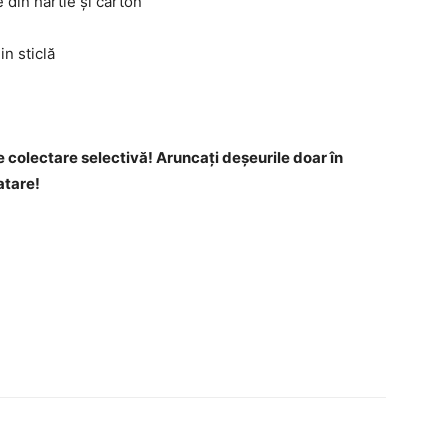
 din hârtie și carton
n sticlă
 colectare selectivă! Aruncați deșeurile doar în
atare!