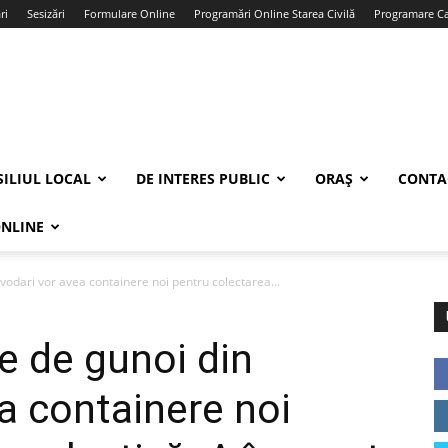
ri
Sesizări
Formulare Online
Programări Online Starea Civilă
Programare Car
ILIUL LOCAL
DE INTERES PUBLIC
ORAȘ
CONTA
ONLINE
vodari vor avea containere noi pentru colectarea...
e de gunoi din
a containere noi