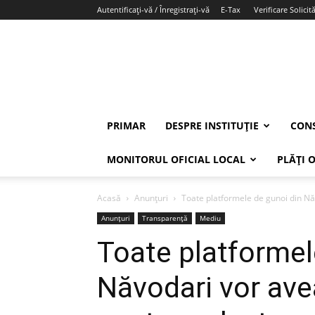
Autentificați-vă / Înregistrați-vă
E-Tax
Verificare Solicită
PRIMAR
DESPRE INSTITUȚIE
CONS
MONITORUL OFICIAL LOCAL
PLĂȚI 
Acasă
Anunțuri
Toate platformele de gunoi din Nă
Anunțuri
Transparență
Mediu
Toate platformel
Năvodari vor ave