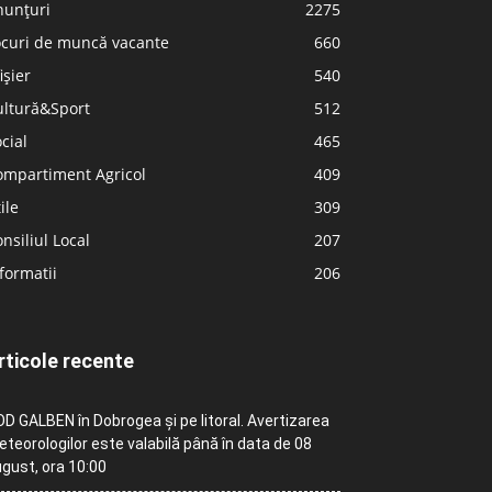
nunțuri
2275
ocuri de muncă vacante
660
ișier
540
ultură&Sport
512
cial
465
ompartiment Agricol
409
ile
309
nsiliul Local
207
formatii
206
rticole recente
D GALBEN în Dobrogea și pe litoral. Avertizarea
teorologilor este valabilă până în data de 08
gust, ora 10:00