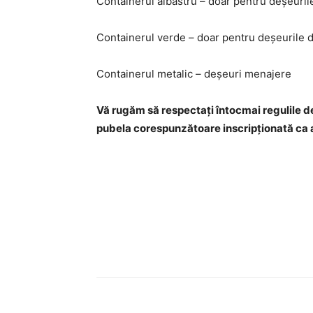
Containerul albastru – doar pentru deșeurile
Containerul verde – doar pentru deșeurile di
Containerul metalic – deșeuri menajere
Vă rugăm să respectați întocmai regulile de
pubela corespunzătoare inscripționată ca 