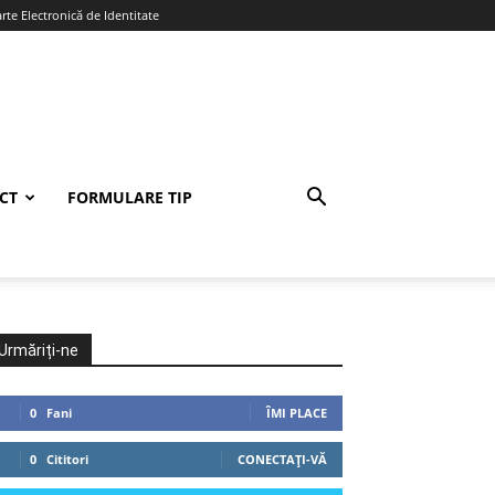
te Electronică de Identitate
CT
FORMULARE TIP
Urmăriți-ne
0
Fani
ÎMI PLACE
0
Cititori
CONECTAȚI-VĂ