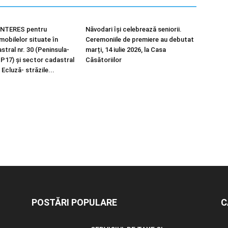
NTERES pentru
Năvodari își celebrează seniorii.
imobilelor situate în
Ceremoniile de premiere au debutat
tral nr. 30 (Peninsula-
marți, 14 iulie 2026, la Casa
 P17) și sector cadastral
Căsătoriilor
 Ecluză- străzile...
POSTĂRI POPULARE
C