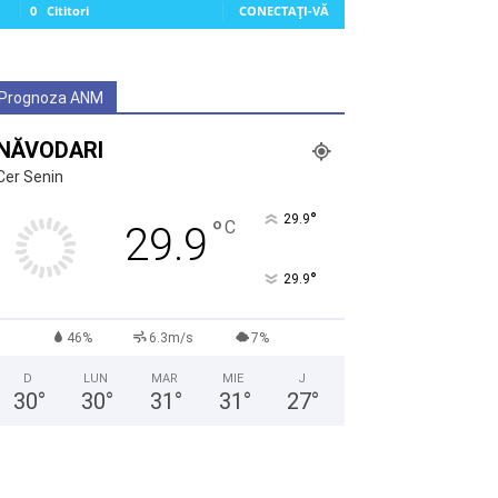
0
Cititori
CONECTAȚI-VĂ
Prognoza ANM
NĂVODARI
Cer Senin
°
29.9
°
C
29.9
°
29.9
46%
6.3m/s
7%
D
LUN
MAR
MIE
J
30
°
30
°
31
°
31
°
27
°