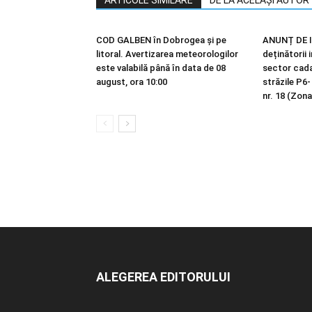
ARTICOLE SIMILARE
DE LA ACELAȘI AUTOR
COD GALBEN în Dobrogea și pe
ANUNȚ DE I
litoral. Avertizarea meteorologilor
deținătorii 
este valabilă până în data de 08
sector cadas
august, ora 10:00
străzile P6-
nr. 18 (Zona
ALEGEREA EDITORULUI