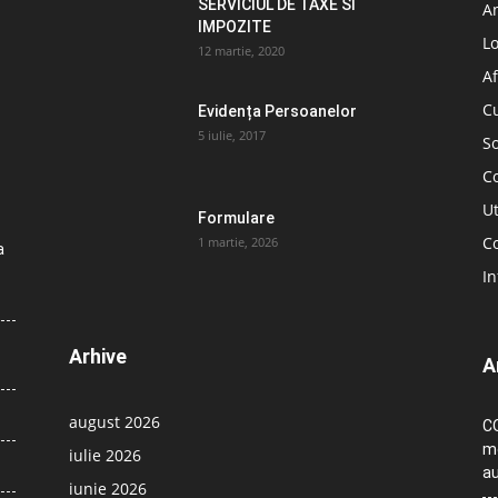
SERVICIUL DE TAXE SI
A
IMPOZITE
L
12 martie, 2020
Af
C
Evidența Persoanelor
5 iulie, 2017
So
C
Ut
Formulare
Co
1 martie, 2026
a
In
Arhive
A
august 2026
CO
me
iulie 2026
au
iunie 2026