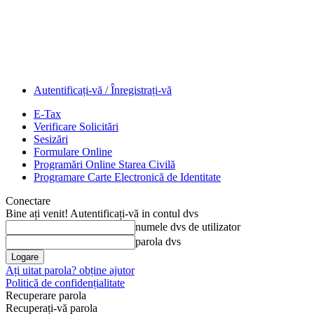
Autentificați-vă / Înregistrați-vă
E-Tax
Verificare Solicitări
Sesizări
Formulare Online
Programări Online Starea Civilă
Programare Carte Electronică de Identitate
Conectare
Bine ați venit! Autentificați-vă in contul dvs
numele dvs de utilizator
parola dvs
Ați uitat parola? obține ajutor
Politică de confidențialitate
Recuperare parola
Recuperați-vă parola