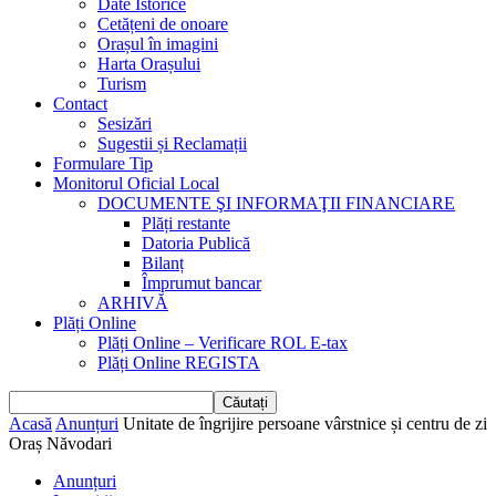
Date Istorice
Cetățeni de onoare
Orașul în imagini
Harta Orașului
Turism
Contact
Sesizări
Sugestii și Reclamații
Formulare Tip
Monitorul Oficial Local
DOCUMENTE ŞI INFORMAŢII FINANCIARE
Plăți restante
Datoria Publică
Bilanț
Împrumut bancar
ARHIVĂ
Plăți Online
Plăți Online – Verificare ROL E-tax
Plăți Online REGISTA
Acasă
Anunțuri
Unitate de îngrijire persoane vârstnice și centru de zi
Oraș Năvodari
Anunțuri