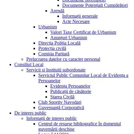
Documente Potențiali Cumpărători
Arendă
Informații generale
Acte Necesare
Urbanism
Valori Taxe Certificat de Urbanism
Anunțuri Urbanism
Direcția Poliția Locală
Protecția civilă
Comisia Paritară
Prelucrarea datelor cu caracter personal
Consiliul Local
Servicii si Institutii subordonate
Serviciul Public Comunitar Local de Evidența a
Persoanelor
Evidența Persoanelor
Publicații de căsătorie
Starea Civilă
Club Sportiv Navodari
Guvernanță Corporativă
De interes public
Informații de interes public
Centrul de resurse bibliografice în domeniul
guvernării deschise