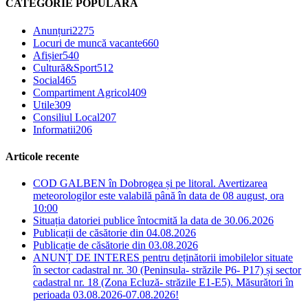
CATEGORIE POPULARĂ
Anunțuri
2275
Locuri de muncă vacante
660
Afișier
540
Cultură&Sport
512
Social
465
Compartiment Agricol
409
Utile
309
Consiliul Local
207
Informatii
206
Articole recente
COD GALBEN în Dobrogea și pe litoral. Avertizarea
meteorologilor este valabilă până în data de 08 august, ora
10:00
Situația datoriei publice întocmită la data de 30.06.2026
Publicații de căsătorie din 04.08.2026
Publicație de căsătorie din 03.08.2026
ANUNȚ DE INTERES pentru deținătorii imobilelor situate
în sector cadastral nr. 30 (Peninsula- străzile P6- P17) și sector
cadastral nr. 18 (Zona Ecluză- străzile E1-E5). Măsurători în
perioada 03.08.2026-07.08.2026!