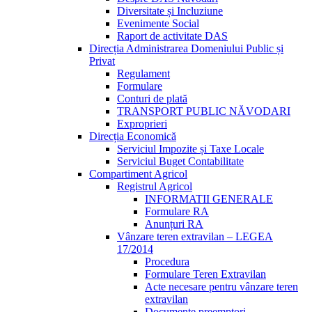
Diversitate și Incluziune
Evenimente Social
Raport de activitate DAS
Direcția Administrarea Domeniului Public și
Privat
Regulament
Formulare
Conturi de plată
TRANSPORT PUBLIC NĂVODARI
Exproprieri
Direcția Economică
Serviciul Impozite și Taxe Locale
Serviciul Buget Contabilitate
Compartiment Agricol
Registrul Agricol
INFORMATII GENERALE
Formulare RA
Anunțuri RA
Vânzare teren extravilan – LEGEA
17/2014
Procedura
Formulare Teren Extravilan
Acte necesare pentru vânzare teren
extravilan
Documente preemptori