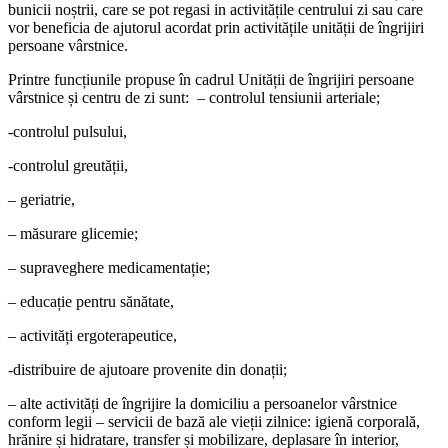
bunicii noștrii, care se pot regasi in activitățile centrului zi sau care
vor beneficia de ajutorul acordat prin activitățile unității de îngrijiri
persoane vârstnice.
Printre funcțiunile propuse în cadrul Unității de îngrijiri persoane
vârstnice și centru de zi sunt: – controlul tensiunii arteriale;
-controlul pulsului,
-controlul greutății,
– geriatrie,
– măsurare glicemie;
– supraveghere medicamentație;
– educație pentru sănătate,
– activități ergoterapeutice,
-distribuire de ajutoare provenite din donații;
– alte activități de îngrijire la domiciliu a persoanelor vârstnice
conform legii – servicii de bază ale vieții zilnice: igienă corporală,
hrănire și hidratare, transfer și mobilizare, deplasare în interior,