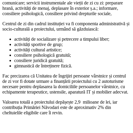
comunicare; servicii instrumentale ale vieții de zi cu zi: preparare
hrană, activități de menaj, deplasare în exterior ș.a.; informare,
consiliere psihologică, consiliere privind drepturile sociale,
Centrul de zi din cadrul instituției va fi componenta administrativă și
socio-culturală a proiectului, urmând să găzduiască:
activități de socializare și petrecere a timpului liber;
activități sportive de grup;
activități cultural artistice;
consiliere psihologică gratuită;
consiliere juridică gratuită;
gimnastică de întreținere fizică.
Fac precizarea că Unitatea de îngrijiri persoane vârstnice și centrul
de zi vor fi dotate urmare a finanțării proiectului cu 2 autoturisme
necesare pentru deplasarea la domiciliile persoanelor vârstnice, cu
echipamente terapeutice, ustensile, aparatură IT și mobilier adecvat.
Valoarea totală a proiectului depășește 2,9 milioane de lei, iar
contribuția Primăriei Năvodari este de aproximativ 2% din
cheltuielile eligibile care îi revin.