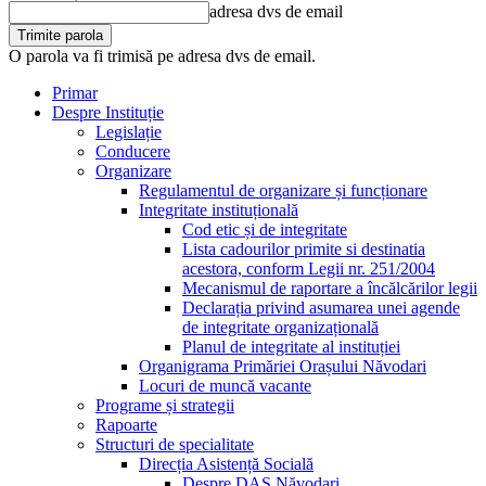
adresa dvs de email
O parola va fi trimisă pe adresa dvs de email.
Primar
Despre Instituție
Legislație
Conducere
Organizare
Regulamentul de organizare și funcționare
Integritate instituțională
Cod etic și de integritate
Lista cadourilor primite si destinatia
acestora, conform Legii nr. 251/2004
Mecanismul de raportare a încălcărilor legii
Declarația privind asumarea unei agende
de integritate organizațională
Planul de integritate al instituției
Organigrama Primăriei Orașului Năvodari
Locuri de muncă vacante
Programe și strategii
Rapoarte
Structuri de specialitate
Direcția Asistență Socială
Despre DAS Năvodari