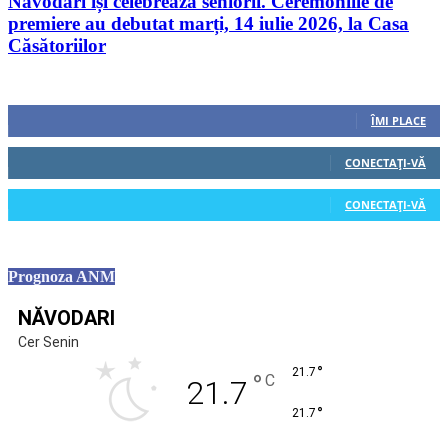
Năvodari își celebrează seniorii. Ceremoniile de
premiere au debutat marți, 14 iulie 2026, la Casa
Căsătoriilor
Urmăriți-ne
0
Fani
ÎMI PLACE
0
Cititori
CONECTAȚI-VĂ
0
Cititori
CONECTAȚI-VĂ
Prognoza ANM
NĂVODARI
Cer Senin
°
21.7
°
C
21.7
°
21.7