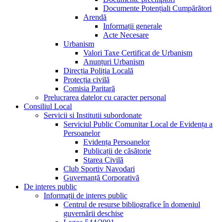
Documente Potențiali Cumpărători
Arendă
Informații generale
Acte Necesare
Urbanism
Valori Taxe Certificat de Urbanism
Anunțuri Urbanism
Direcția Poliția Locală
Protecția civilă
Comisia Paritară
Prelucrarea datelor cu caracter personal
Consiliul Local
Servicii si Institutii subordonate
Serviciul Public Comunitar Local de Evidența a
Persoanelor
Evidența Persoanelor
Publicații de căsătorie
Starea Civilă
Club Sportiv Navodari
Guvernanță Corporativă
De interes public
Informații de interes public
Centrul de resurse bibliografice în domeniul
guvernării deschise