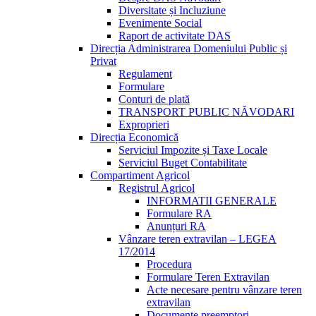
Diversitate și Incluziune
Evenimente Social
Raport de activitate DAS
Direcția Administrarea Domeniului Public și
Privat
Regulament
Formulare
Conturi de plată
TRANSPORT PUBLIC NĂVODARI
Exproprieri
Direcția Economică
Serviciul Impozite și Taxe Locale
Serviciul Buget Contabilitate
Compartiment Agricol
Registrul Agricol
INFORMATII GENERALE
Formulare RA
Anunțuri RA
Vânzare teren extravilan – LEGEA
17/2014
Procedura
Formulare Teren Extravilan
Acte necesare pentru vânzare teren
extravilan
Documente preemptori