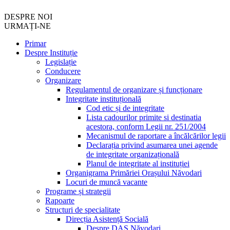
DESPRE NOI
URMAȚI-NE
Primar
Despre Instituție
Legislație
Conducere
Organizare
Regulamentul de organizare și funcționare
Integritate instituțională
Cod etic și de integritate
Lista cadourilor primite si destinatia
acestora, conform Legii nr. 251/2004
Mecanismul de raportare a încălcărilor legii
Declarația privind asumarea unei agende
de integritate organizațională
Planul de integritate al instituției
Organigrama Primăriei Orașului Năvodari
Locuri de muncă vacante
Programe și strategii
Rapoarte
Structuri de specialitate
Direcția Asistență Socială
Despre DAS Năvodari