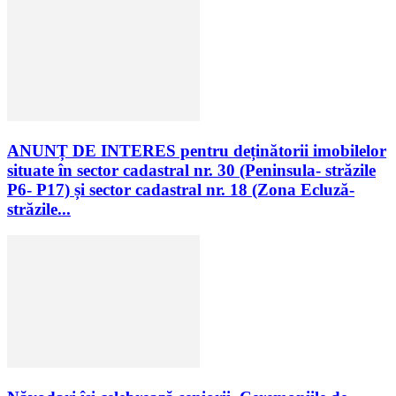
ANUNȚ DE INTERES pentru deținătorii imobilelor
situate în sector cadastral nr. 30 (Peninsula- străzile
P6- P17) și sector cadastral nr. 18 (Zona Ecluză-
străzile...