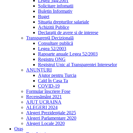
Legea 544/2001
Solicitare infomatii
Buletin Informativ
Buget
Situația drepturilor salariale
Achizitii Publice
Declarații de avere si de interese
Transparență Decizională
Consultare publică
Legea 52/2003
Rapoarte anuale Legea 52/2003
Registru ONG
Registrul Unic al Transparentei Intereselor
ANUNȚURI
Ajutor pentru Turcia
Cald în Casa Ta
COVID-19
Formular înscriere Fose
Recensământ 2021
AJUT UCRAINA
ALEGERI 2024
Alegeri Prezidențiale 2025
Alegeri Parlamentare 2020
Alegeri Locale 2020
Oraș