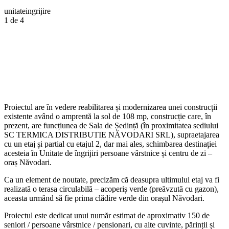
unitateingrijire
1
de 4
Proiectul are în vedere reabilitarea și modernizarea unei construcții
existente având o amprentă la sol de 108 mp, construcție care, în
prezent, are funcțiunea de Sala de Ședință (în proximitatea sediului
SC TERMICA DISTRIBUTIE NĂVODARI SRL), supraetajarea
cu un etaj și partial cu etajul 2, dar mai ales, schimbarea destinației
acesteia în Unitate de îngrijiri persoane vârstnice și centru de zi –
oraș Năvodari.
Ca un element de noutate, precizăm că deasupra ultimului etaj va fi
realizată o terasa circulabilă – acoperiș verde (preăvzută cu gazon),
aceasta urmând să fie prima clădire verde din orașul Năvodari.
Proiectul este dedicat unui număr estimat de aproximativ 150 de
seniori / persoane vârstnice / pensionari, cu alte cuvinte, părinții și