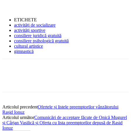
ETICHETE
activități de socializare
activități sportive
consiliere juridică gratuită
consiliere psihologică gratuită
cultural artistice
gimnastică
Articolul precedent
Ofertele și listele preemptorilor vânzătorului
Rașid Ionuz
Articolul următor
Comunicări de acceptare făcute de Onică Mugurel
și Cârjan Vasilică și Oferta cu lista preemptorilor depusă de Rasid
Ionuz