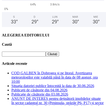
64%
3.8m/s
0%
S
D
LUN
MAR
MIE
33
°
29
°
29
°
30
°
30
°
ALEGEREA EDITORULUI
Caută
Articole recente
COD GALBEN în Dobrogea și pe litoral. Avertizarea
meteorologilor este valabilă până în data de 08 august, ora
10:00
Situația datoriei publice întocmită la data de 30.06.2026
Publicații de căsătorie din 04.08.2026
Publicație de căsătorie din 03.08.2026
ANUNȚ DE INTERES pentru deținătorii imobilelor situate
în sector cadastral nr. 30 (Peninsula- străzile P6- P17) și sector