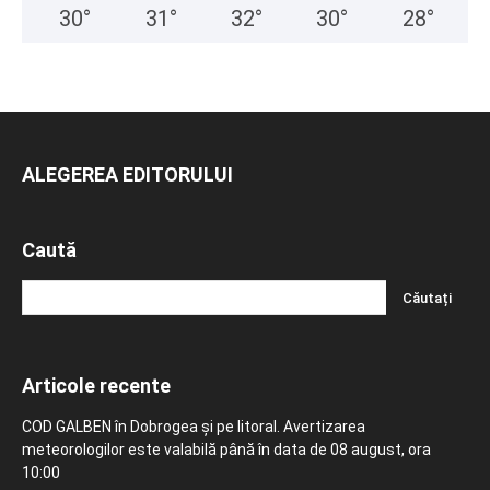
30
°
31
°
32
°
30
°
28
°
ALEGEREA EDITORULUI
Caută
Articole recente
COD GALBEN în Dobrogea și pe litoral. Avertizarea
meteorologilor este valabilă până în data de 08 august, ora
10:00