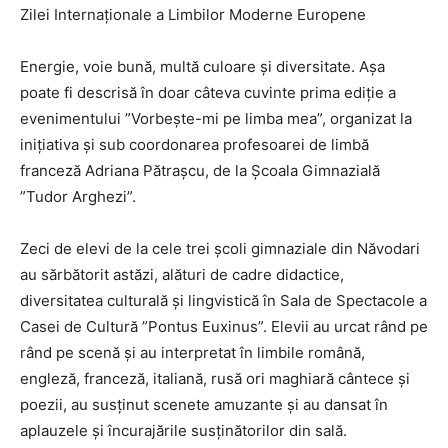
Zilei Internaționale a Limbilor Moderne Europene
Energie, voie bună, multă culoare și diversitate. Așa
poate fi descrisă în doar câteva cuvinte prima ediție a
evenimentului ”Vorbește-mi pe limba mea”, organizat la
inițiativa și sub coordonarea profesoarei de limbă
franceză Adriana Pătrașcu, de la Școala Gimnazială
”Tudor Arghezi”.
Zeci de elevi de la cele trei școli gimnaziale din Năvodari
au sărbătorit astăzi, alături d
e cadre didactice,
diversitatea culturală și lingvistică în Sala de Spectacole a
Casei de Cultură ”Pontus Euxinus”. Elevii au urcat rând pe
rând pe scenă și au interpretat în limbile română,
engleză, franceză, italiană, rusă ori maghiară cântece și
poezii, au susținut scenete amuzante și au dansat în
aplauzele și încurajările susținătorilor din sală.