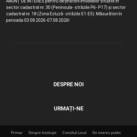
ANUNȚ DE INTERES pentru deținătorii imobilelor situate în
sector cadastral nr. 30 (Peninsula- străzile P6- P17) și sector
cadastral nr. 18 (Zona Ecluză- străzile E1-E5). Măsurători în
perioada 03.08.2026-07.08.2026!
DESPRE NOI
URMAȚI-NE
Primar
Despre Instituție
Consiliul Local
De interes public