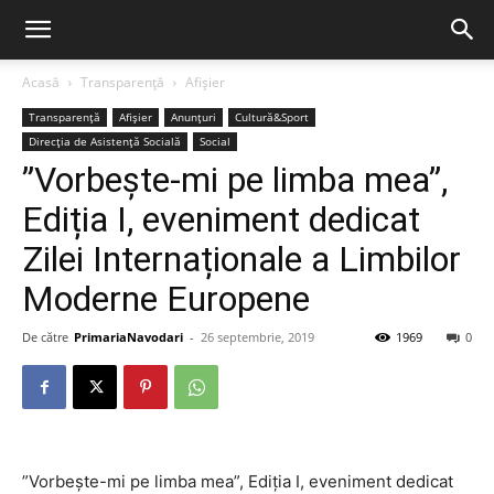
Acasă
Transparență
Afișier
Transparență
Afișier
Anunțuri
Cultură&Sport
Direcția de Asistență Socială
Social
”Vorbește-mi pe limba mea”,
Ediția I, eveniment dedicat
Zilei Internaționale a Limbilor
Moderne Europene
De către
PrimariaNavodari
-
26 septembrie, 2019
1969
0
”Vorbește-mi pe limba mea”, Ediția I, eveniment dedicat