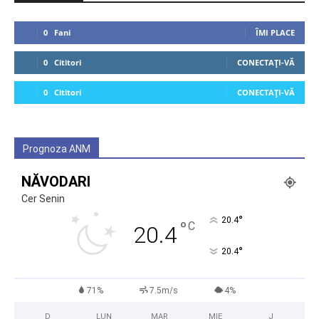
0
Fani
ÎMI PLACE
0
Cititori
CONECTAȚI-VĂ
0
Cititori
CONECTAȚI-VĂ
Prognoza ANM
NĂVODARI
Cer Senin
°
20.4
°
C
20.4
°
20.4
71%
7.5m/s
4%
D
LUN
MAR
MIE
J