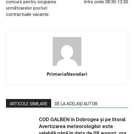
concurs pentru ocuparea
între orele 08:30-13:30
următoarelor posturi
contractuale vacante:
PrimariaNavodari
ARTICOLE SIMILARE
DE LA ACELAȘI AUTOR
COD GALBEN în Dobrogea și pe litoral.
Avertizarea meteorologilor este
valabilă până în data de 08 august, ora