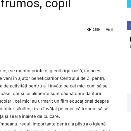
frumos, copil
2889
0
umoși se mențin printr-o igienă riguroasă, iar acest
le veni în ajutor beneficiarilor Centrului de Zi pentru
a de activități pentru a-i învăța pe cei mici cum să se
toase, dar și ce alimente sunt dăunătoare danturii.
olari, cei mici au urmărit un film educațional despre
dinților sănătoși i-au învățat pe copii că trebuie să se
ța și seara înainte de culcare.
Cîmpeanu, reguli importante pentru a păstra o igienă