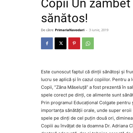
Copii Un zâmbet 
sănătos!
De către
PrimariaNavodari
-
3 iunie, 2019
Este cunoscut faptul că dinții sănătoși și fr
lucru se aplică și în cazul copiilor. Pentru a 
Copii, ”Zâna Măseluță” a fost prezentă în sal
spele corect pe dinți, ce alimente sunt sănă
Prin programul Educațional Colgate pentru șc
importanța sănătății orale, unde super eroii 
spele pe dinți de cel puțin două ori, diminea
Copiii au învățat de la doamna Dr. Adriana 