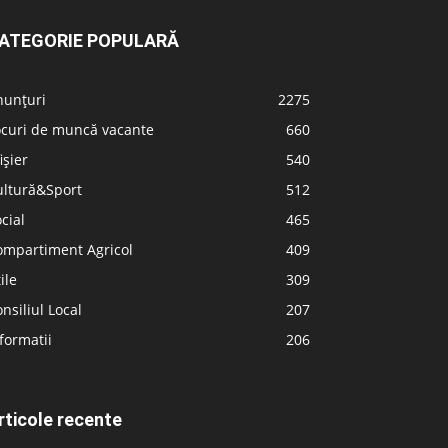
ATEGORIE POPULARĂ
nunțuri
2275
ocuri de muncă vacante
660
ișier
540
ultură&Sport
512
cial
465
ompartiment Agricol
409
ile
309
nsiliul Local
207
formatii
206
rticole recente