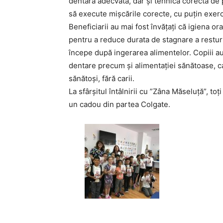
dentară adecvată, dar și tehnica corectă de pe
să execute mișcările corecte, cu puțin exerci
Beneficiarii au mai fost învățați că igiena or
pentru a reduce durata de stagnare a restu
începe după ingerarea alimentelor. Copiii au
dentare precum și alimentației sănătoase, ca
sănătoși, fără carii.
La sfârșitul întâlnirii cu ”Zâna Măseluță”, toț
un cadou din partea Colgate.