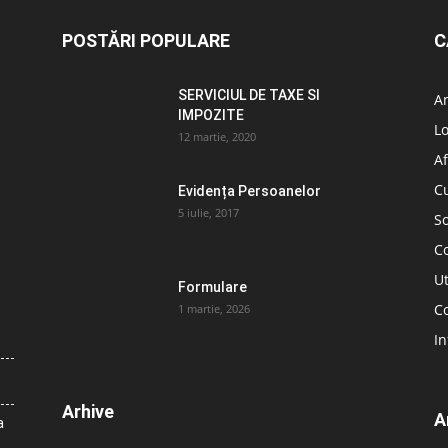
POSTĂRI POPULARE
C
SERVICIUL DE TAXE SI
A
IMPOZITE
L
12 martie, 2020
Af
C
Evidența Persoanelor
5 iulie, 2017
So
C
Ut
Formulare
Co
1 martie, 2026
In
Arhive
A
a