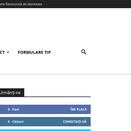
te Electronică de Identitate
CT
FORMULARE TIP
Urmăriți-ne
0
Fani
ÎMI PLACE
0
Cititori
CONECTAȚI-VĂ