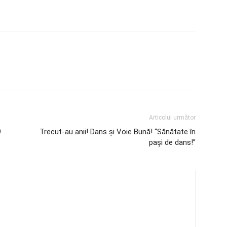
Articolul următor
9
Trecut-au anii! Dans și Voie Bună! “Sănătate în
pași de dans!”