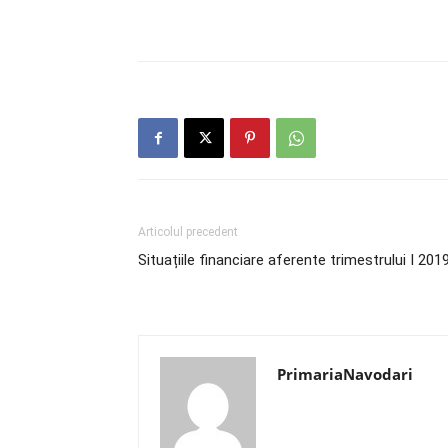
Articolul precedent
Situațiile financiare aferente trimestrului I 201
PrimariaNavodari