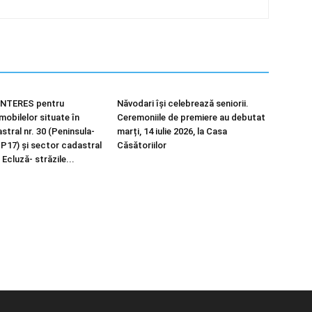
NTERES pentru
Năvodari își celebrează seniorii.
imobilelor situate în
Ceremoniile de premiere au debutat
tral nr. 30 (Peninsula-
marți, 14 iulie 2026, la Casa
 P17) și sector cadastral
Căsătoriilor
 Ecluză- străzile...