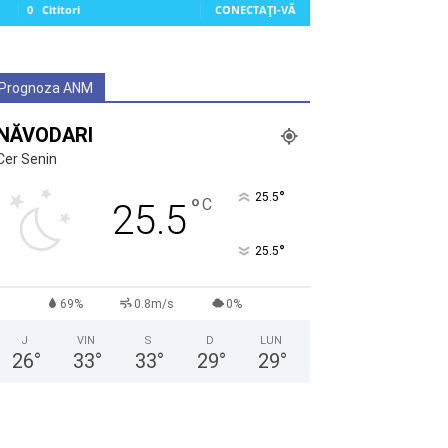
0
Cititori
CONECTAȚI-VĂ
Prognoza ANM
NĂVODARI
Cer Senin
°
25.5
°
C
25.5
°
25.5
69%
0.8m/s
0%
J
VIN
S
D
LUN
26
°
33
°
33
°
29
°
29
°