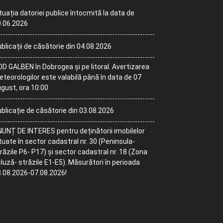
tuația datoriei publice întocmită la data de
.06.2026
blicații de căsătorie din 04.08.2026
D GALBEN în Dobrogea și pe litoral. Avertizarea
teorologilor este valabilă până în data de 07
gust, ora 10:00
blicație de căsătorie din 03.08.2026
UNȚ DE INTERES pentru deținătorii imobilelor
tuate în sector cadastral nr. 30 (Peninsula-
răzile P6- P17) și sector cadastral nr. 18 (Zona
luză- străzile E1-E5). Măsurători în perioada
.08.2026-07.08.2026!