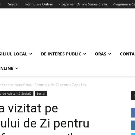
ri
Sesizări
Formulare Online
Programări Online Starea Civilă
Programare Car
ILIUL LOCAL
DE INTERES PUBLIC
ORAȘ
CONTA
ONLINE
zitat pe beneficiarii Centrului de Zi pentru Copii Un...
ia de Asistență Socială
Social
 vizitat pe
rului de Zi pentru