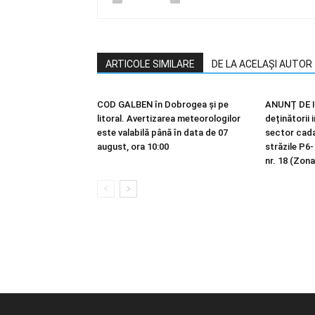
ARTICOLE SIMILARE
DE LA ACELAȘI AUTOR
COD GALBEN în Dobrogea și pe
ANUNȚ DE I
litoral. Avertizarea meteorologilor
deținătorii 
este valabilă până în data de 07
sector cadas
august, ora 10:00
străzile P6-
nr. 18 (Zona