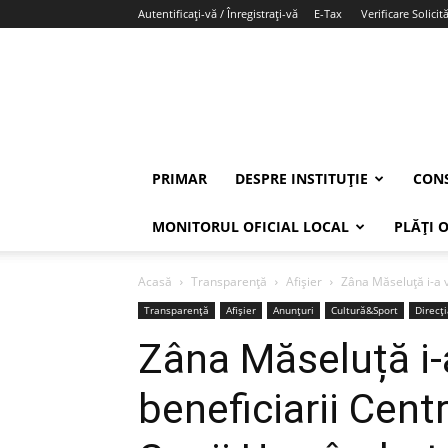
Autentificați-vă / Înregistrați-vă
E-Tax
Verificare Solicită
PRIMAR
DESPRE INSTITUȚIE
CONS
MONITORUL OFICIAL LOCAL
PLĂȚI 
Acasă
Transparență
Afișier
Zâna Măseluță i-a vi
Transparență
Afișier
Anunțuri
Cultură&Sport
Direcț
Zâna Măseluță i-a
beneficiarii Cent