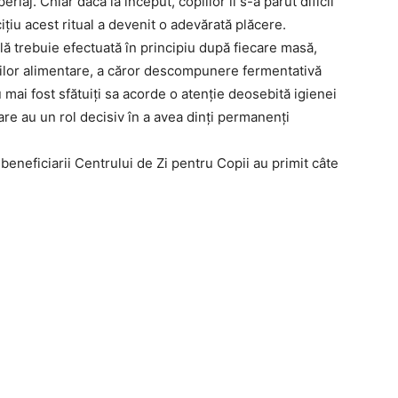
riaj. Chiar dacă la început, copiilor li s-a părut dificil
țiu acest ritual a devenit o adevărată plăcere.
ală trebuie efectuată în principiu după fiecare masă,
rilor alimentare, a căror descompunere fermentativă
 mai fost sfătuiți sa acorde o atenție deosebită igienei
re au un rol decisiv în a avea dinți permanenți
i beneficiarii Centrului de Zi pentru Copii au primit câte