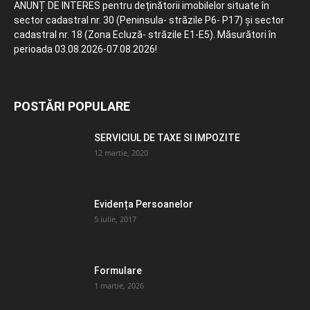
ANUNȚ DE INTERES pentru deținătorii imobilelor situate în
sector cadastral nr. 30 (Peninsula- străzile P6- P17) și sector
cadastral nr. 18 (Zona Ecluză- străzile E1-E5). Măsurători în
perioada 03.08.2026-07.08.2026!
POSTĂRI POPULARE
SERVICIUL DE TAXE SI IMPOZITE
12 martie, 2020
Evidența Persoanelor
5 iulie, 2017
Formulare
1 martie, 2026