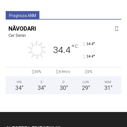
Prognoza ANM
NĂVODARI
Cer Senin
°
34.4
°
C
34.4
°
34.4
30%
4.9m/s
0%
VIN
S
D
LUN
MAR
34
°
34
°
30
°
29
°
31
°