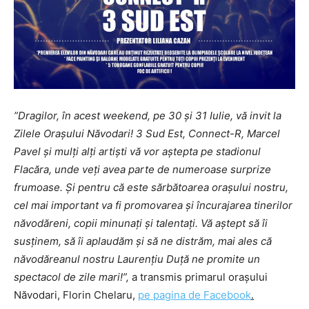
”Dragilor, în acest weekend, pe 30 și 31 Iulie, vă invit la
Zilele Orașului Năvodari! 3 Sud Est, Connect-R, Marcel
Pavel și mulți alți artiști vă vor aștepta pe stadionul
Flacăra, unde veți avea parte de numeroase surprize
frumoase. Și pentru că este sărbătoarea orașului nostru,
cel mai important va fi promovarea și încurajarea tinerilor
năvodăreni, copii minunați și talentați. Vă aștept să îi
susținem, să îi aplaudăm și să ne distrăm, mai ales că
năvodăreanul nostru Laurențiu Duță ne promite un
spectacol de zile mari!”,
a transmis primarul orașului
Năvodari, Florin Chelaru,
pe pagina de Facebook
.