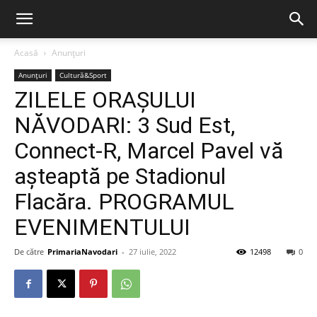
Acasă
Anunțuri
Anunțuri
Cultură&Sport
ZILELE ORAȘULUI
NĂVODARI: 3 Sud Est,
Connect-R, Marcel Pavel vă
așteaptă pe Stadionul
Flacăra. PROGRAMUL
EVENIMENTULUI
De către
PrimariaNavodari
-
27 iulie, 2022
12498
0