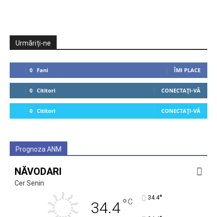
Urmăriți-ne
0
Fani
ÎMI PLACE
0
Cititori
CONECTAȚI-VĂ
0
Cititori
CONECTAȚI-VĂ
Prognoza ANM
NĂVODARI
Cer Senin
°
34.4
°
C
34.4