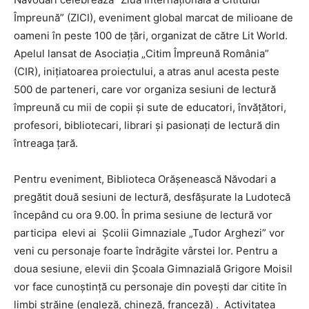
Împreună” (ZICI), eveniment global marcat de milioane de
oameni în peste 100 de ţări, organizat de către Lit World.
Apelul lansat de Asociaţia „Citim Împreună România”
(CIR), iniţiatoarea proiectului, a atras anul acesta peste
500 de parteneri, care vor organiza sesiuni de lectură
împreună cu mii de copii şi sute de educatori, învăţători,
profesori, bibliotecari, librari şi pasionaţi de lectură din
întreaga ţară.
Pentru eveniment, Biblioteca Orășenească Năvodari a
pregătit două sesiuni de lectură, desfăşurate la Ludotecă
începând cu ora 9.00. În prima sesiune de lectură vor
participa elevi ai Şcolii Gimnaziale „Tudor Arghezi” vor
veni cu personaje foarte îndrăgite vârstei lor. Pentru a
doua sesiune, elevii din Școala Gimnazială Grigore Moisil
vor face cunoștinţă cu personaje din povești dar citite în
limbi străine (engleză, chineză, franceză) . Activitatea