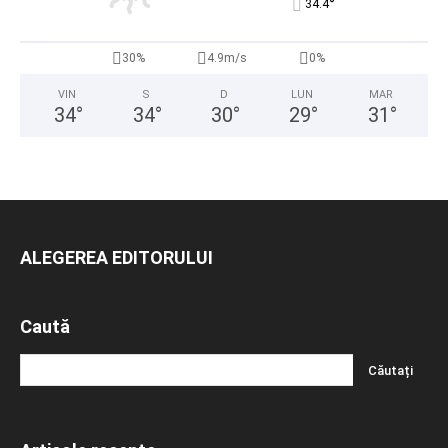
°
34.4
30%
4.9m/s
0%
VIN
S
D
LUN
MAR
34
°
34
°
30
°
29
°
31
°
ALEGEREA EDITORULUI
Caută