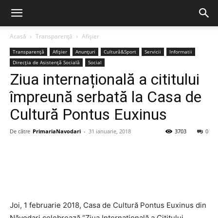
Acasă
Transparență
Afișier
Transparență
Afișier
Anunțuri
Cultură&Sport
Servicii
Informatii
Direcția de Asistență Socială
Social
Ziua internațională a cititului
împreună serbată la Casa de
Cultură Pontus Euxinus
De către
PrimariaNavodari
-
31 ianuarie, 2018
3703
0
Joi, 1 februarie 2018, Casa de Cultură Pontus Euxinus din
Năvodari celebrează “Ziua Internaţională a Cititului