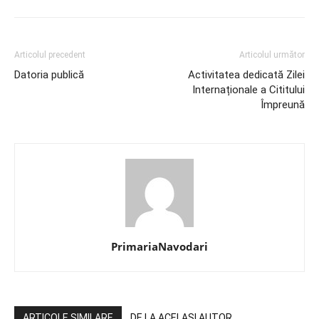
Articolul precedent
Articolul următor
Datoria publică
Activitatea dedicată Zilei
Internaționale a Cititului
Împreună
PrimariaNavodari
ARTICOLE SIMILARE
DE LA ACELAȘI AUTOR