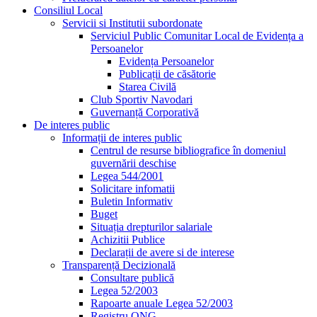
Consiliul Local
Servicii si Institutii subordonate
Serviciul Public Comunitar Local de Evidența a
Persoanelor
Evidența Persoanelor
Publicații de căsătorie
Starea Civilă
Club Sportiv Navodari
Guvernanță Corporativă
De interes public
Informații de interes public
Centrul de resurse bibliografice în domeniul
guvernării deschise
Legea 544/2001
Solicitare infomatii
Buletin Informativ
Buget
Situația drepturilor salariale
Achizitii Publice
Declarații de avere si de interese
Transparență Decizională
Consultare publică
Legea 52/2003
Rapoarte anuale Legea 52/2003
Registru ONG