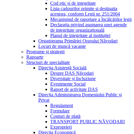
Cod etic și de integritate
Lista cadourilor primite si destinatia
acestora, conform Legii nr. 251/2004
Mecanismul de raportare a încălcărilor legii
Declarația privind asumarea unei agende
de integritate organizațională
Planul de integritate al instituției
Organigrama Primăriei Orașului Năvodari
Locuri de muncă vacante
Programe și strategii
Rapoarte
Structuri de specialitate
Direcția Asistență Socială
Despre DAS Năvodari
Diversitate și Incluziune
Evenimente Social
Raport de activitate DAS
Direcția Administrarea Domeniului Public și
Privat
Regulament
Formulare
Conturi de plată
TRANSPORT PUBLIC NĂVODARI
Exproprieri
Direcția Economică