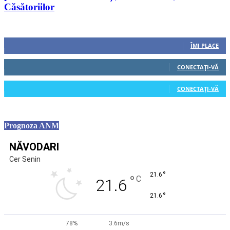
Căsătoriilor
Urmăriți-ne
0
Fani
ÎMI PLACE
0
Cititori
CONECTAȚI-VĂ
0
Cititori
CONECTAȚI-VĂ
Prognoza ANM
NĂVODARI
Cer Senin
°
21.6
°
C
21.6
°
21.6
78%
3.6m/s