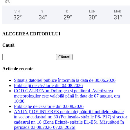
0%
VIN
S
D
LUN
MAR
32
°
34
°
29
°
30
°
31
°
ALEGEREA EDITORULUI
Caută
Articole recente
Situația datoriei publice întocmită la data de 30.06.2026
Publicații de căsătorie din 04.08.2026
COD GALBEN în Dobrogea și pe litoral. Avertizarea
meteorologilor este valabilă până în data de 07 august, ora
10:00
Publicație de căsătorie din 03.08.2026
ANUNȚ DE INTERES pentru deținătorii imobilelor situate
în sector cadastral nr. 30 (Peninsula- străzile P6- P17) și sector
cadastral nr. 18 (Zona Ecluză- străzile E1-E5). Măsurători în
perioada 03.08.2026-07.08.2026!