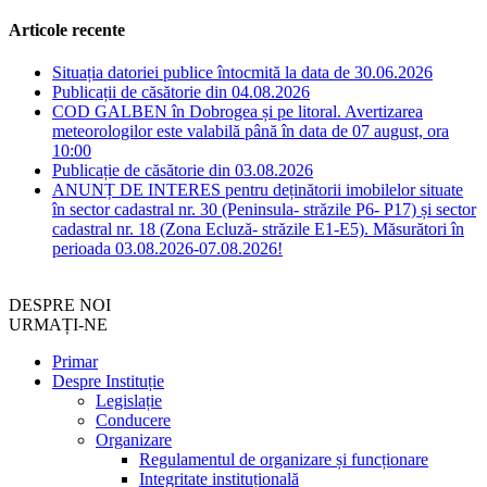
Articole recente
Situația datoriei publice întocmită la data de 30.06.2026
Publicații de căsătorie din 04.08.2026
COD GALBEN în Dobrogea și pe litoral. Avertizarea
meteorologilor este valabilă până în data de 07 august, ora
10:00
Publicație de căsătorie din 03.08.2026
ANUNȚ DE INTERES pentru deținătorii imobilelor situate
în sector cadastral nr. 30 (Peninsula- străzile P6- P17) și sector
cadastral nr. 18 (Zona Ecluză- străzile E1-E5). Măsurători în
perioada 03.08.2026-07.08.2026!
DESPRE NOI
URMAȚI-NE
Primar
Despre Instituție
Legislație
Conducere
Organizare
Regulamentul de organizare și funcționare
Integritate instituțională