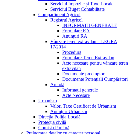
Serviciul Impozite și Taxe Locale
Serviciul Buget Contabilitate
Compartiment Agricol
Registrul Agricol
INFORMATII GENERALE
Formulare RA
Anunțuri RA
Vânzare teren extravilan – LEGEA
17/2014
Procedura
Formulare Teren Extravilan
Acte necesare pentru vânzare teren
extravilan
Documente preemptori
Documente Potențiali Cumpărători
Arendă
Informații generale
Acte Necesare
Urbanism
Valori Taxe Certificat de Urbanism
Anunțuri Urbanism
Direcția Poliția Locală
Protecția civilă
Comisia Paritară
Prelucrarea datelor cu caracter personal