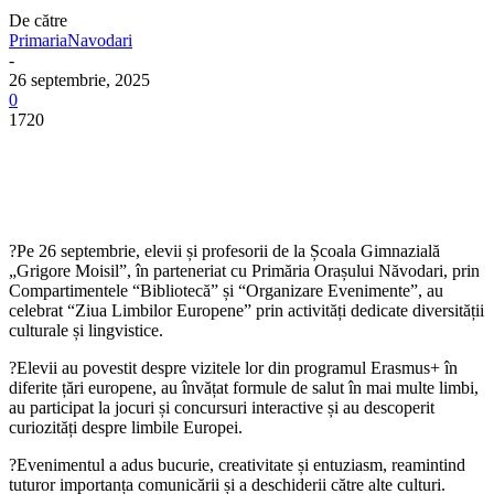
De către
PrimariaNavodari
-
26 septembrie, 2025
0
1720
?Pe 26 septembrie, elevii și profesorii de la Școala Gimnazială
„Grigore Moisil”, în parteneriat cu Primăria Orașului Năvodari, prin
Compartimentele “Bibliotecă” și “Organizare Evenimente”, au
celebrat “Ziua Limbilor Europene” prin activități dedicate diversității
culturale și lingvistice.
?Elevii au povestit despre vizitele lor din programul Erasmus+ în
diferite țări europene, au învățat formule de salut în mai multe limbi,
au participat la jocuri și concursuri interactive și au descoperit
curiozități despre limbile Europei.
?Evenimentul a adus bucurie, creativitate și entuziasm, reamintind
tuturor importanța comunicării și a deschiderii către alte culturi.