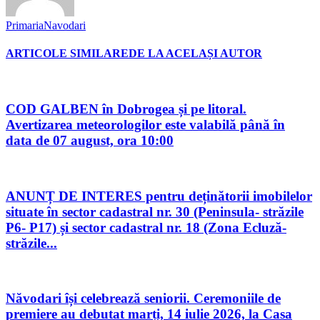
PrimariaNavodari
ARTICOLE SIMILARE
DE LA ACELAȘI AUTOR
COD GALBEN în Dobrogea și pe litoral.
Avertizarea meteorologilor este valabilă până în
data de 07 august, ora 10:00
ANUNȚ DE INTERES pentru deținătorii imobilelor
situate în sector cadastral nr. 30 (Peninsula- străzile
P6- P17) și sector cadastral nr. 18 (Zona Ecluză-
străzile...
Năvodari își celebrează seniorii. Ceremoniile de
premiere au debutat marți, 14 iulie 2026, la Casa