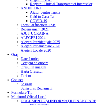
Registrul Unic al Transparentei Intereselor
ANUNȚURI
Ajutor pentru Turcia
Cald în Casa Ta
COVID-19
Formular înscriere Fose
Recensământ 2021
AJUT UCRAINA
ALEGERI 2024
Alegeri Prezidențiale 2025
Alegeri Parlamentare 2020
Alegeri Locale 2020
Oraș
Date Istorice
Cetățeni de onoare
Orașul în imagini
Harta Orașului
Turism
Contact
Sesizări
Sugestii și Reclamații
Formulare Tip
Monitorul Oficial Local
DOCUMENTE ŞI INFORMAŢII FINANCIARE