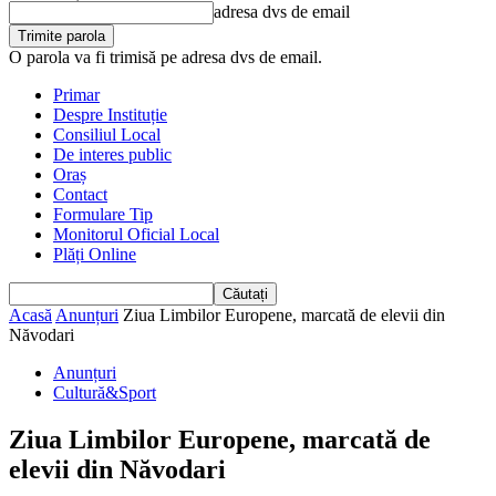
adresa dvs de email
O parola va fi trimisă pe adresa dvs de email.
Primar
Despre Instituție
Consiliul Local
De interes public
Oraș
Contact
Formulare Tip
Monitorul Oficial Local
Plăți Online
Acasă
Anunțuri
Ziua Limbilor Europene, marcată de elevii din
Năvodari
Anunțuri
Cultură&Sport
Ziua Limbilor Europene, marcată de
elevii din Năvodari