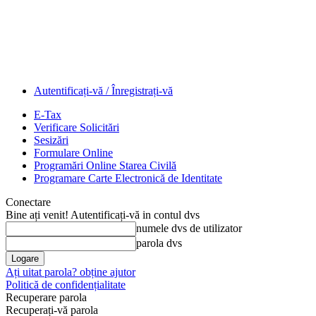
Autentificați-vă / Înregistrați-vă
E-Tax
Verificare Solicitări
Sesizări
Formulare Online
Programări Online Starea Civilă
Programare Carte Electronică de Identitate
Conectare
Bine ați venit! Autentificați-vă in contul dvs
numele dvs de utilizator
parola dvs
Ați uitat parola? obține ajutor
Politică de confidențialitate
Recuperare parola
Recuperați-vă parola