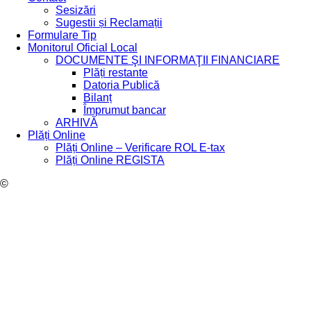
Sesizări
Sugestii și Reclamații
Formulare Tip
Monitorul Oficial Local
DOCUMENTE ŞI INFORMAŢII FINANCIARE
Plăți restante
Datoria Publică
Bilanț
Împrumut bancar
ARHIVĂ
Plăți Online
Plăți Online – Verificare ROL E-tax
Plăți Online REGISTA
©