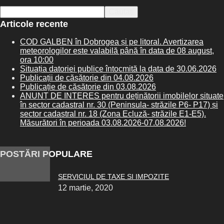
Articole recente
COD GALBEN în Dobrogea și pe litoral. Avertizarea
meteorologilor este valabilă până în data de 08 august,
ora 10:00
Situația datoriei publice întocmită la data de 30.06.2026
Publicații de căsătorie din 04.08.2026
Publicație de căsătorie din 03.08.2026
ANUNȚ DE INTERES pentru deținătorii imobilelor situate
în sector cadastral nr. 30 (Peninsula- străzile P6- P17) și
sector cadastral nr. 18 (Zona Ecluză- străzile E1-E5).
Măsurători în perioada 03.08.2026-07.08.2026!
POSTĂRI POPULARE
SERVICIUL DE TAXE SI IMPOZITE
12 martie, 2020