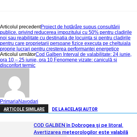
Articolul precedent
Proiect de hotărâre supus consultării
publice. privind reducerea impozitului cu 50% pentru cladirile
noi sau reabilitate cu destinatia de locuinta si pentru cladirile
pentru care proprietarii persoane fizice executa pe cheltuiala
proprie lucrari pentru cresterea performantei energetice
Articolul următor
Cod Galben Interval de valabilitate: 24 iunie,
ora 10 – 25 iunie, ora 10 Fenomene vizate: caniculă și
disconfort termic
PrimariaNavodari
ARTICOLE SIMILARE
DE LA ACELAȘI AUTOR
COD GALBEN în Dobrogea și pe litoral.
Avertizarea meteorologilor este valabilă