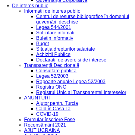
Guvernanță Corporativă
De interes public
Informații de interes public
Centrul de resurse bibliografice în domeniul
guvernării deschise
Legea 544/2001
Solicitare infomatii
Buletin Informativ
Buget
Situația drepturilor salariale
Achizitii Publice
Declarații de avere si de interese
Transparență Decizională
Consultare publică
Legea 52/2003
Rapoarte anuale Legea 52/2003
Registru ONG
Registrul Unic al Transparentei Intereselor
ANUNȚURI
Ajutor pentru Turcia
Cald în Casa Ta
COVID-19
Formular înscriere Fose
Recensământ 2021
AJUT UCRAINA