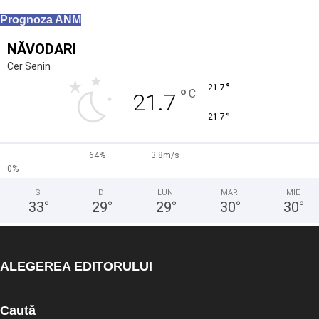
Prognoza ANM
NĂVODARI
Cer Senin
°
21.7
°
C
21.7
°
21.7
64%
3.8m/s
0%
S
D
LUN
MAR
MIE
33
°
29
°
29
°
30
°
30
°
ALEGEREA EDITORULUI
Caută