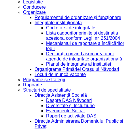
Legislație
Conducere
Organizare
Regulamentul de organizare și funcționare
Integritate instituțională
Cod etic și de integritate
Lista cadourilor primite si destinatia
acestora, conform Legii nr. 251/2004
Mecanismul de raportare a încălcărilor
legii
Declarația privind asumarea unei
agende de integritate organizațională
Planul de integritate al instituției
Organigrama Primăriei Orașului Năvodari
Locuri de muncă vacante
Programe și strategii
Rapoarte
Structuri de specialitate
Direcția Asistență Socială
Despre DAS Năvodari
Diversitate și Incluziune
Evenimente Social
Raport de activitate DAS
Direcția Administrarea Domeniului Public și
Privat