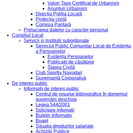
Valori Taxe Certificat de Urbanism
Anunțuri Urbanism
Direcția Poliția Locală
Protecția civilă
Comisia Paritară
Prelucrarea datelor cu caracter personal
Consiliul Local
Servicii si Institutii subordonate
Serviciul Public Comunitar Local de Evidența
a Persoanelor
Evidența Persoanelor
Publicații de căsătorie
Starea Civilă
Club Sportiv Navodari
Guvernanță Corporativă
De interes public
Informații de interes public
Centrul de resurse bibliografice în domeniul
guvernării deschise
Legea 544/2001
Solicitare infomatii
Buletin Informativ
Buget
Situația drepturilor salariale
Achizitii Publice