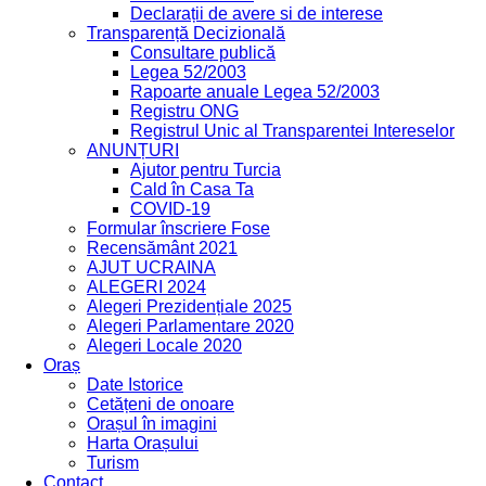
Declarații de avere si de interese
Transparență Decizională
Consultare publică
Legea 52/2003
Rapoarte anuale Legea 52/2003
Registru ONG
Registrul Unic al Transparentei Intereselor
ANUNȚURI
Ajutor pentru Turcia
Cald în Casa Ta
COVID-19
Formular înscriere Fose
Recensământ 2021
AJUT UCRAINA
ALEGERI 2024
Alegeri Prezidențiale 2025
Alegeri Parlamentare 2020
Alegeri Locale 2020
Oraș
Date Istorice
Cetățeni de onoare
Orașul în imagini
Harta Orașului
Turism
Contact