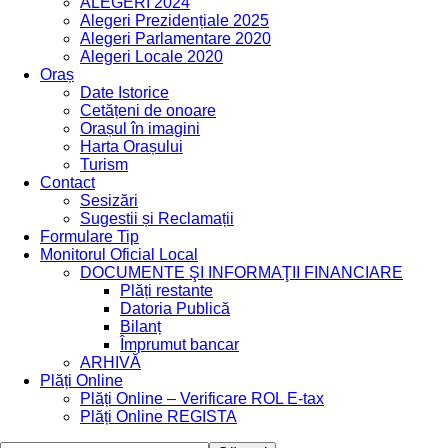
ALEGERI 2024
Alegeri Prezidențiale 2025
Alegeri Parlamentare 2020
Alegeri Locale 2020
Oraș
Date Istorice
Cetățeni de onoare
Orașul în imagini
Harta Orașului
Turism
Contact
Sesizări
Sugestii și Reclamații
Formulare Tip
Monitorul Oficial Local
DOCUMENTE ŞI INFORMAŢII FINANCIARE
Plăți restante
Datoria Publică
Bilanț
Împrumut bancar
ARHIVĂ
Plăți Online
Plăți Online – Verificare ROL E-tax
Plăți Online REGISTA