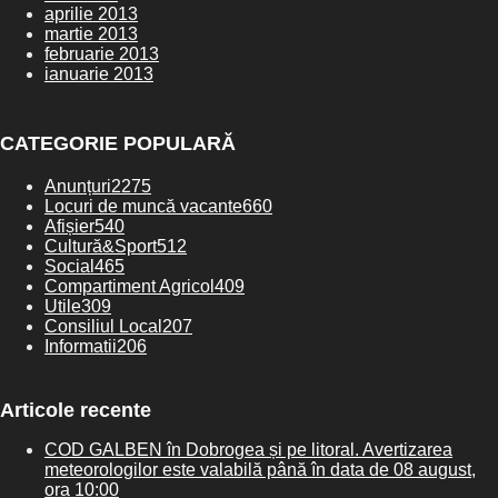
aprilie 2013
martie 2013
februarie 2013
ianuarie 2013
CATEGORIE POPULARĂ
Anunțuri
2275
Locuri de muncă vacante
660
Afișier
540
Cultură&Sport
512
Social
465
Compartiment Agricol
409
Utile
309
Consiliul Local
207
Informatii
206
Articole recente
COD GALBEN în Dobrogea și pe litoral. Avertizarea
meteorologilor este valabilă până în data de 08 august,
ora 10:00