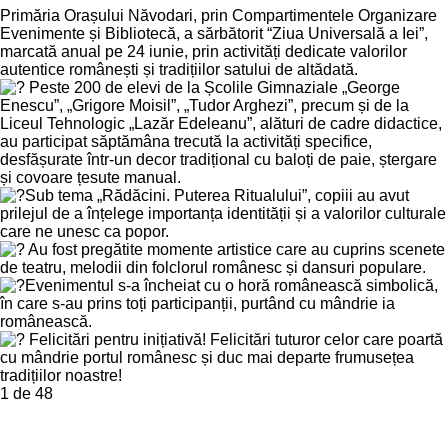
Primăria Orașului Năvodari, prin Compartimentele Organizare
Evenimente și Bibliotecă, a sărbătorit “Ziua Universală a Iei”,
marcată anual pe 24 iunie, prin activități dedicate valorilor
autentice românești și tradițiilor satului de altădată.
Peste 200 de elevi de la Școlile Gimnaziale „George
Enescu”, „Grigore Moisil”, „Tudor Arghezi”, precum și de la
Liceul Tehnologic „Lazăr Edeleanu”, alături de cadre didactice,
au participat săptămâna trecută la activități specifice,
desfășurate într-un decor tradițional cu baloți de paie, ștergare
și covoare țesute manual.
Sub tema „Rădăcini. Puterea Ritualului”, copiii au avut
prilejul de a înțelege importanța identității și a valorilor culturale
care ne unesc ca popor.
Au fost pregătite momente artistice care au cuprins scenete
de teatru, melodii din folclorul românesc și dansuri populare.
Evenimentul s-a încheiat cu o horă românească simbolică,
în care s-au prins toți participanții, purtând cu mândrie ia
românească.
Felicitări pentru inițiativă! Felicitări tuturor celor care poartă
cu mândrie portul românesc și duc mai departe frumusețea
tradițiilor noastre!
1
de 48