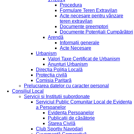
Procedura
Formulare Teren Extravilan
Acte necesare pentru vânzare
teren extravilan
Documente preemptori
Documente Potențiali Cumpărători
Arendă
Informații generale
Acte Necesare
Urbanism
Valori Taxe Certificat de Urbanism
Anunțuri Urbanism
Direcția Poliția Locală
Protecția civilă
Comisia Paritară
Prelucrarea datelor cu caracter personal
Consiliul Local
Servicii si Institutii subordonate
Serviciul Public Comunitar Local de Evidența
a Persoanelor
Evidența Persoanelor
Publicații de căsătorie
Starea Civilă
Club Sportiv Navodari