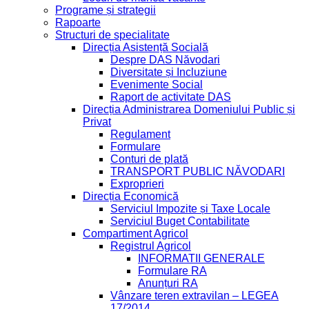
Programe și strategii
Rapoarte
Structuri de specialitate
Direcția Asistență Socială
Despre DAS Năvodari
Diversitate și Incluziune
Evenimente Social
Raport de activitate DAS
Direcția Administrarea Domeniului Public și
Privat
Regulament
Formulare
Conturi de plată
TRANSPORT PUBLIC NĂVODARI
Exproprieri
Direcția Economică
Serviciul Impozite și Taxe Locale
Serviciul Buget Contabilitate
Compartiment Agricol
Registrul Agricol
INFORMATII GENERALE
Formulare RA
Anunțuri RA
Vânzare teren extravilan – LEGEA
17/2014