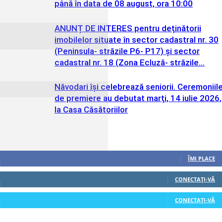
până în data de 08 august, ora 10:00
ANUNȚ DE INTERES pentru deținătorii
imobilelor situate în sector cadastral nr. 30
(Peninsula- străzile P6- P17) și sector
cadastral nr. 18 (Zona Ecluză- străzile...
Năvodari își celebrează seniorii. Ceremoniil
de premiere au debutat marți, 14 iulie 2026,
la Casa Căsătoriilor
Urmăriți-ne
0
Fani
ÎMI PLACE
0
Cititori
CONECTAȚI-VĂ
0
Cititori
CONECTAȚI-VĂ