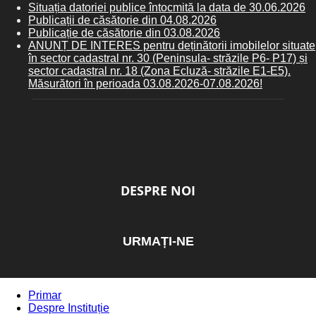
Situația datoriei publice întocmită la data de 30.06.2026
Publicații de căsătorie din 04.08.2026
Publicație de căsătorie din 03.08.2026
ANUNȚ DE INTERES pentru deținătorii imobilelor situate
în sector cadastral nr. 30 (Peninsula- străzile P6- P17) și
sector cadastral nr. 18 (Zona Ecluză- străzile E1-E5).
Măsurători în perioada 03.08.2026-07.08.2026!
DESPRE NOI
URMAȚI-NE
Primar
Despre Instituție