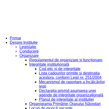
Primar
Despre Instituție
Legislație
Conducere
Organizare
Regulamentul de organizare și funcționare
Integritate instituțională
Cod etic și de integritate
Lista cadourilor primite si destinatia
acestora, conform Legii nr. 251/2004
Mecanismul de raportare a încălcărilor
legii
Declarația privind asumarea unei
agende de integritate organizațională
Planul de integritate al instituției
Organigrama Primăriei Orașului Năvodari
Locuri de muncă vacante