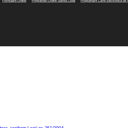
Formulare Online
Programări Online Starea Civilă
Programare Carte Electronică de I