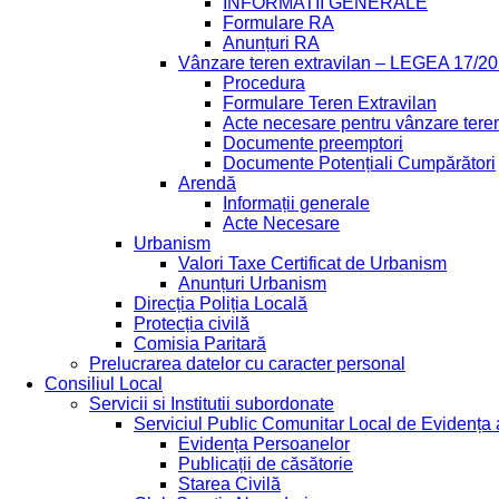
INFORMATII GENERALE
Formulare RA
Anunțuri RA
Vânzare teren extravilan – LEGEA 17/2
Procedura
Formulare Teren Extravilan
Acte necesare pentru vânzare teren
Documente preemptori
Documente Potențiali Cumpărători
Arendă
Informații generale
Acte Necesare
Urbanism
Valori Taxe Certificat de Urbanism
Anunțuri Urbanism
Direcția Poliția Locală
Protecția civilă
Comisia Paritară
Prelucrarea datelor cu caracter personal
Consiliul Local
Servicii si Institutii subordonate
Serviciul Public Comunitar Local de Evidența
Evidența Persoanelor
Publicații de căsătorie
Starea Civilă