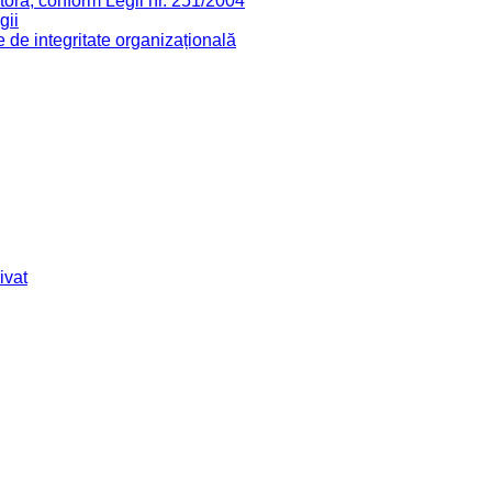
stora, conform Legii nr. 251/2004
gii
de integritate organizațională
ivat