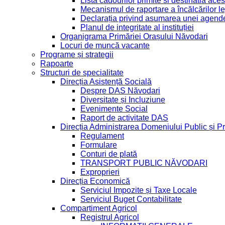
Lista cadourilor primite si destinatia ace
Mecanismul de raportare a încălcărilor le
Declarația privind asumarea unei agende 
Planul de integritate al instituției
Organigrama Primăriei Orașului Năvodari
Locuri de muncă vacante
Programe și strategii
Rapoarte
Structuri de specialitate
Direcția Asistență Socială
Despre DAS Năvodari
Diversitate și Incluziune
Evenimente Social
Raport de activitate DAS
Direcția Administrarea Domeniului Public și Pr
Regulament
Formulare
Conturi de plată
TRANSPORT PUBLIC NĂVODARI
Exproprieri
Direcția Economică
Serviciul Impozite și Taxe Locale
Serviciul Buget Contabilitate
Compartiment Agricol
Registrul Agricol