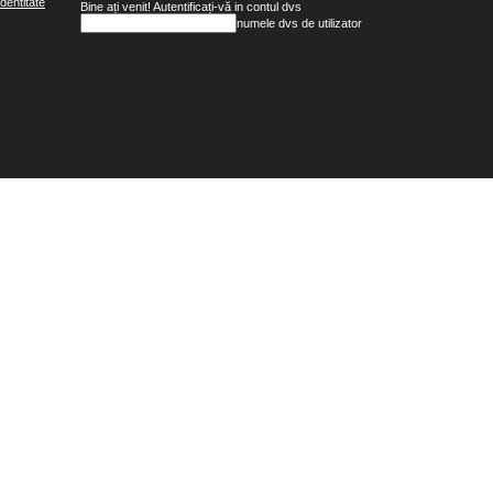
dentitate
Bine ați venit! Autentificați-vă in contul dvs
numele dvs de utilizator