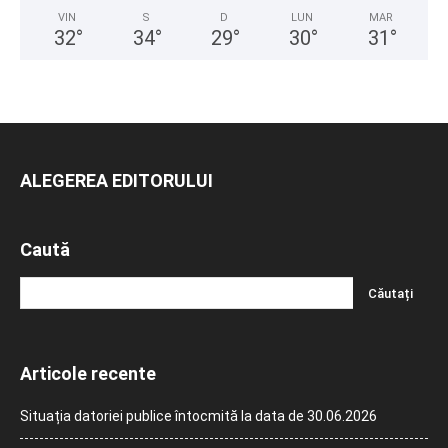
VIN
S
D
LUN
MAR
32
°
34
°
29
°
30
°
31
°
ALEGEREA EDITORULUI
Caută
Articole recente
Situația datoriei publice întocmită la data de 30.06.2026