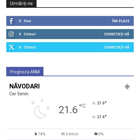
Urmăriți-ne
0
Fani
ÎMI PLACE
0
Cititori
CONECTAȚI-VĂ
0
Cititori
CONECTAȚI-VĂ
Prognoza ANM
NĂVODARI
Cer Senin
°
21.6
°
C
21.6
°
21.6
78%
3.6m/s
0%