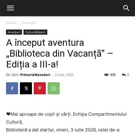
Acasă
Anunțuri
Anunțuri
Cultură&Sport
A început aventura
„Biblioteca din Vacanță” –
Ediția a III-a!
De către
PrimariaNavodari
-
3 iulie, 2026
408
0
❤️Mai aproape de copii și cărți. Echipa Compartimentului
Cultură,
Bibliotecă a dat startul, vineri, 3 iulie 2026, celei de-a