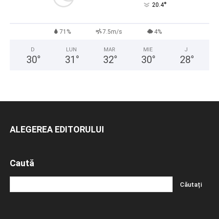
°
20.4
71%
7.5m/s
4%
D
LUN
MAR
MIE
J
30
°
31
°
32
°
30
°
28
°
ALEGEREA EDITORULUI
Caută