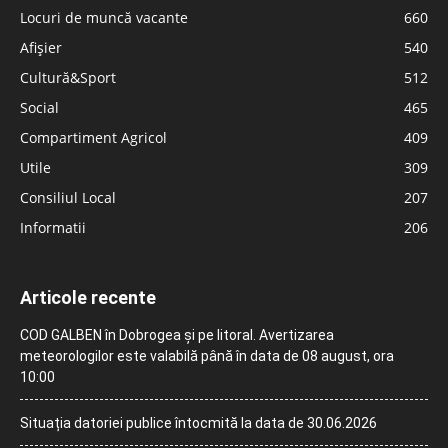
Locuri de muncă vacante
660
Afișier
540
Cultură&Sport
512
Social
465
Compartiment Agricol
409
Utile
309
Consiliul Local
207
Informatii
206
Articole recente
COD GALBEN în Dobrogea și pe litoral. Avertizarea
meteorologilor este valabilă până în data de 08 august, ora
10:00
Situația datoriei publice întocmită la data de 30.06.2026