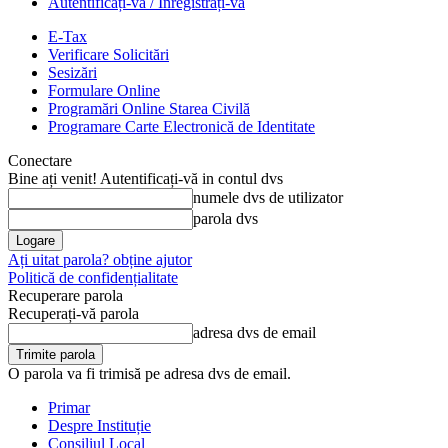
Autentificați-vă / Înregistrați-vă
E-Tax
Verificare Solicitări
Sesizări
Formulare Online
Programări Online Starea Civilă
Programare Carte Electronică de Identitate
Conectare
Bine ați venit! Autentificați-vă in contul dvs
numele dvs de utilizator
parola dvs
Ați uitat parola? obține ajutor
Politică de confidențialitate
Recuperare parola
Recuperați-vă parola
adresa dvs de email
O parola va fi trimisă pe adresa dvs de email.
Primar
Despre Instituție
Consiliul Local