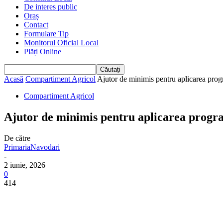
De interes public
Oraș
Contact
Formulare Tip
Monitorul Oficial Local
Plăți Online
Acasă
Compartiment Agricol
Ajutor de minimis pentru aplicarea progr
Compartiment Agricol
Ajutor de minimis pentru aplicarea program
De către
PrimariaNavodari
-
2 iunie, 2026
0
414