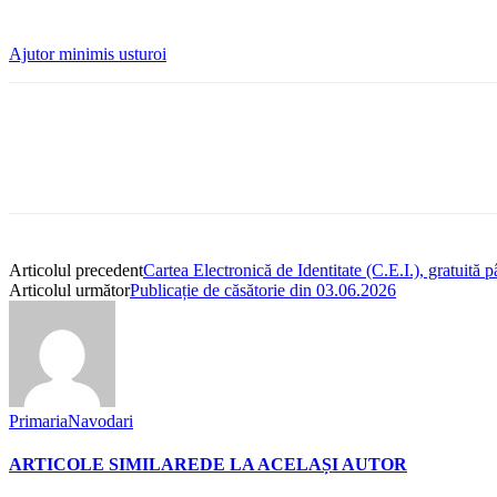
Ajutor minimis usturoi
Articolul precedent
Cartea Electronică de Identitate (C.E.I.), gratuită 
Articolul următor
Publicație de căsătorie din 03.06.2026
PrimariaNavodari
ARTICOLE SIMILARE
DE LA ACELAȘI AUTOR