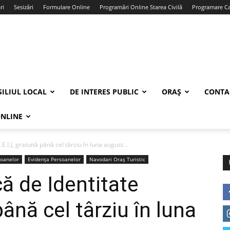
ri
Sesizări
Formulare Online
Programări Online Starea Civilă
Programare Car
ILIUL LOCAL
DE INTERES PUBLIC
ORAȘ
CONTA
ONLINE
E.I.), gratuită până cel târziu în luna august...
soanelor
Evidența Persoanelor
Navodari Oraș Turistic
ă de Identitate
 până cel târziu în luna