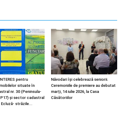
NTERES pentru
Năvodari își celebrează seniorii.
imobilelor situate în
Ceremoniile de premiere au debutat
tral nr. 30 (Peninsula-
marți, 14 iulie 2026, la Casa
 P17) și sector cadastral
Căsătoriilor
 Ecluză- străzile...