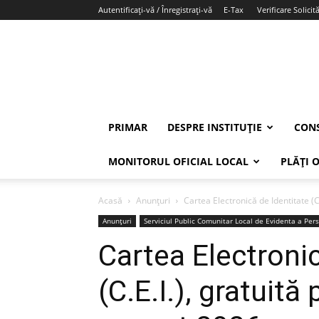
Autentificați-vă / Înregistrați-vă
E-Tax
Verificare Solicită
PRIMAR
DESPRE INSTITUȚIE
CONS
MONITORUL OFICIAL LOCAL
PLĂȚI 
Acasă
Anunțuri
Cartea Electronică de Identitate (C.
Anunțuri
Serviciul Public Comunitar Local de Evidenta a Per
Cartea Electronic
(C.E.I.), gratuită