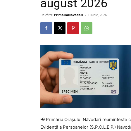
august 2026
De către
PrimariaNavodari
-
1 iunie, 2026
📢 Primăria Orașului Năvodari reamintește c
Evidență a Persoanelor (S.P.C.L.E.P.) Năvodar