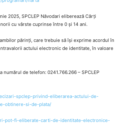
i/programari/harta
iunie 2025, SPCLEP Năvodari eliberează Cărți
inorii cu vârste cuprinse între 0 și 14 ani.
bilor părinți, care trebuie să își exprime acordul în
travalorii actului electronic de identitate, în valoare
ela numărul de telefon: 0241.766.266 – SPCLEP
ecizari-spclep-privind-eliberarea-actului-de-
de-obtinere-si-de-plata/
i-pot-fi-eliberate-carti-de-identitate-electronice-