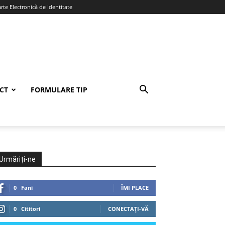
te Electronică de Identitate
CT
FORMULARE TIP
Urmăriți-ne
0
Fani
ÎMI PLACE
0
Cititori
CONECTAȚI-VĂ