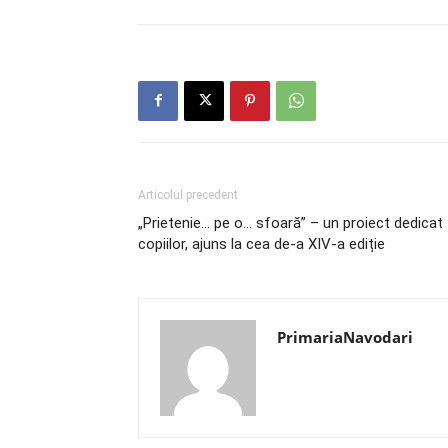
Articolul precedent
„Prietenie… pe o… sfoară” – un proiect dedicat
copiilor, ajuns la cea de-a XIV-a ediție
PrimariaNavodari