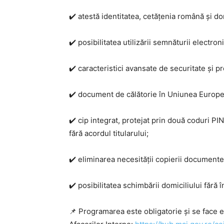
✔️ atestă identitatea, cetățenia română și domic
✔️ posibilitatea utilizării semnăturii electr
✔️ caracteristici avansate de securitate și pro
✔️ document de călătorie în Uniunea Europ
✔️ cip integrat, protejat prin două coduri P
fără acordul titularului;
✔️ eliminarea necesității copierii documente
✔️ posibilitatea schimbării domiciliului fără
📌 Programarea este obligatorie și se face ex