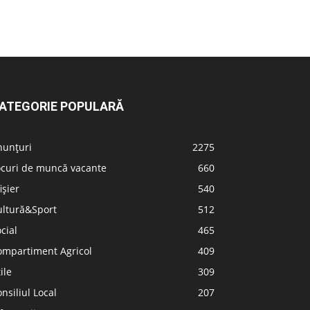
ATEGORIE POPULARĂ
nunțuri
2275
ocuri de muncă vacante
660
ișier
540
ultură&Sport
512
cial
465
ompartiment Agricol
409
ile
309
nsiliul Local
207