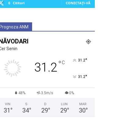
0
Cititori
CONECTAȚI-VĂ
Prognoza ANM
NĂVODARI
Cer Senin
°
31.2
°
C
31.2
°
31.2
48%
3.5m/s
0%
VIN
S
D
LUN
MAR
31
°
34
°
29
°
29
°
30
°