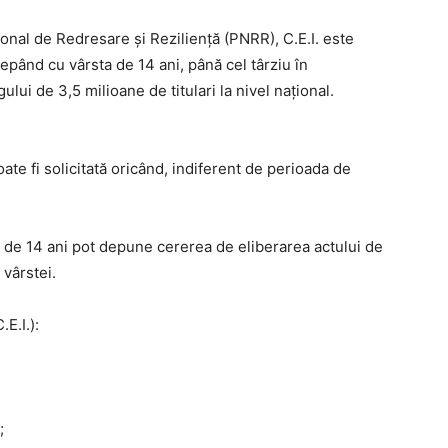
țional de Redresare și Reziliență (PNRR), C.E.I. este
cepând cu vârsta de 14 ani, până cel târziu în
lui de 3,5 milioane de titulari la nivel național.
oate fi solicitată oricând, indiferent de perioada de
a de 14 ani pot depune cererea de eliberarea actului de
 vârstei.
.E.I.):
;