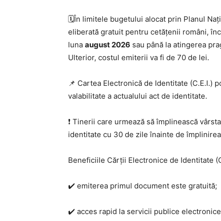
🗓️În limitele bugetului alocat prin Planul Na
eliberată gratuit pentru cetățenii români, în
luna
august 2026
sau până la atingerea pragu
Ulterior, costul emiterii va fi de 70 de lei.
📌 Cartea Electronică de Identitate (C.E.I.) p
valabilitate a actualului act de identitate.
❗ Tinerii care urmează să împlinească vârst
identitate cu 30 de zile înainte de împlinirea
Beneficiile Cărții Electronice de Identitate (C
✔️ emiterea primul document este gratuită;
✔️ acces rapid la servicii publice electronice