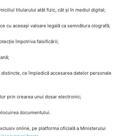
iliul titularului atât fizic, cât și în mediul digital;
onice cu aceeași valoare legală ca semnătura olografă;
tecție împotriva falsificării;
eană;
IN distincte, ce împiedică accesarea datelor personale
lor prin crearea unui dosar electronic;
 înlocuirea documentului.
clusiv online, pe platforma oficială a Ministerului