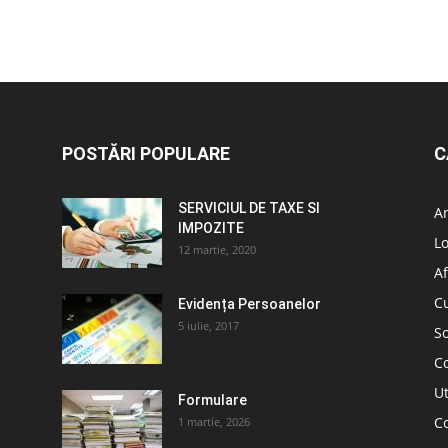
POSTĂRI POPULARE
C
SERVICIUL DE TAXE SI
A
IMPOZITE
L
12 martie, 2020
Af
C
Evidența Persoanelor
5 iulie, 2017
So
C
Ut
Formulare
Co
1 martie, 2026