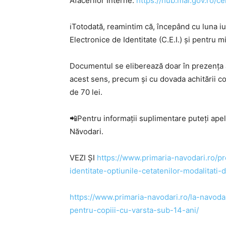
Afacerilor Interne:
https://hub.mai.gov.ro/ce
ℹ️Totodată, reamintim că, începând cu luna 
Electronice de Identitate (C.E.I.) și pentru m
Documentul se eliberează doar în prezența am
acest sens, precum și cu dovada achitării con
de 70 lei.
📲Pentru informații suplimentare puteți ap
Năvodari.
VEZI ȘI
https://www.primaria-navodari.ro/pr
identitate-optiunile-cetatenilor-modalitati-
https://www.primaria-navodari.ro/la-navodar
pentru-copiii-cu-varsta-sub-14-ani/