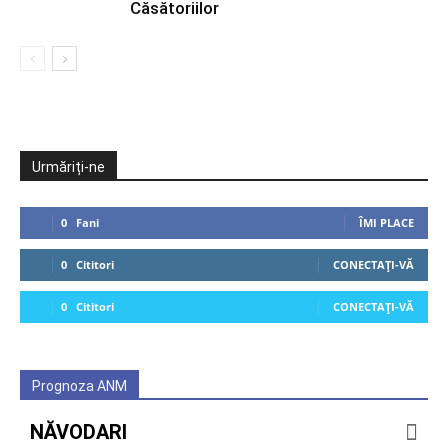
Căsătoriilor
Urmăriți-ne
0
Fani
ÎMI PLACE
0
Cititori
CONECTAȚI-VĂ
0
Cititori
CONECTAȚI-VĂ
Prognoza ANM
NĂVODARI