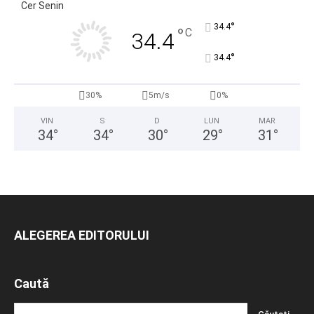
Cer Senin
°
34.4
°
C
34.4
°
34.4
30%
5m/s
0%
VIN
S
D
LUN
MAR
34
°
34
°
30
°
29
°
31
°
ALEGEREA EDITORULUI
Caută