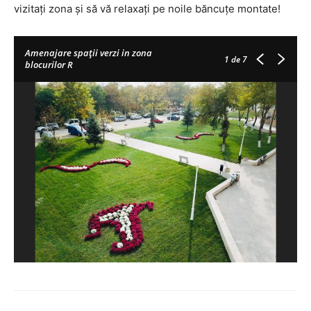
vizitați zona și să vă relaxați pe noile băncuțe montate!
Amenajare spații verzi in zona
1
de 7
blocurilor R