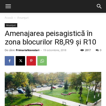
Acasă
Anunțuri
Anunțuri
Amenajarea peisagistică în
zona blocurilor R8,R9 și R10
De către
PrimariaNavodari
-
19 octombrie, 2018
2817
0