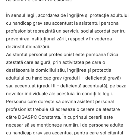
În sensul legii, acordarea de îngrijire şi protecţie adultului
cu handicap grav sau accentuat la asistentul personal
profesionist reprezintă un serviciu social acordat pentru
prevenirea instituţionalizării, respectiv în vederea
dezinstituţionalizării.
Asistentul personal profesionist este persoana fizică
atestată care asigură, prin activitatea pe care o
desfăşoară la domiciliul său, îngrijirea şi protecţia
adultului cu handicap grav (gradul I – deficienţă gravă)
sau accentuat (gradul II – deficienţă accentuată), pe baza
nevoilor individuale ale acestuia, în condiţiile legii.
Persoana care doreşte să devină asistent personal
profesionist trebuie să adreseze o cerere de atestare
către DGASPC Constanţa. În cuprinsul cererii este
necesar să se menţioneze numărul de persoane adulte
cu handicap grav sau accentuat pentru care solicitantul