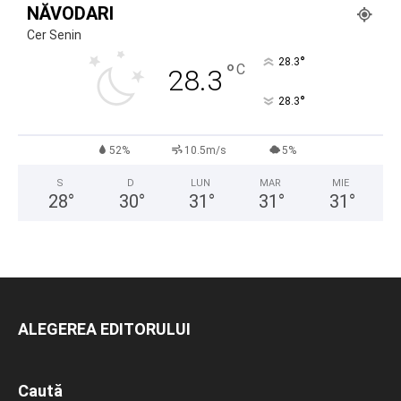
NĂVODARI
Cer Senin
°
28.3
°
C
28.3
°
28.3
52%
10.5m/s
5%
S
D
LUN
MAR
MIE
28
°
30
°
31
°
31
°
31
°
ALEGEREA EDITORULUI
Caută