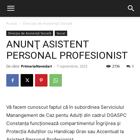
Acasă
Direcția de Asistență Socială
Direcția de Asistență Socială
Social
ANUNŢ ASISTENT
PERSONAL PROFESIONIST
De către
PrimariaNavodari
-
7 septembrie, 2023
2736
0
Vă facem cunoscut faptul că în subordinea Serviciului
Manangement de Caz pentu Adulţi din cadrul DGASPC
Constanţa funcţionează compartimentul Îngrijirea şi
Protecţia Adulţilor cu Handicap Grav sau Accentuat la
Asistent Personal Profesionist.