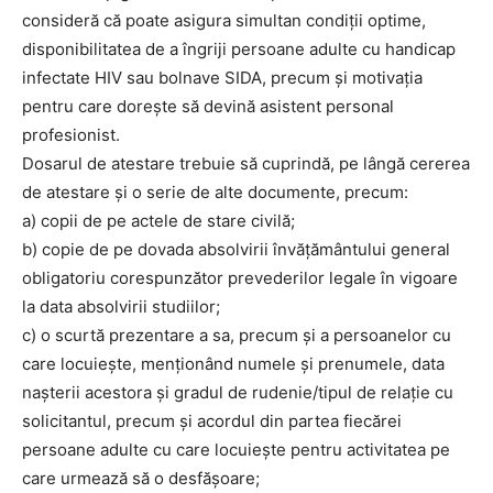
consideră că poate asigura simultan condiţii optime,
disponibilitatea de a îngriji persoane adulte cu handicap
infectate HIV sau bolnave SIDA, precum şi motivaţia
pentru care doreşte să devină asistent personal
profesionist.
Dosarul de atestare trebuie să cuprindă, pe lângă cererea
de atestare şi o serie de alte documente, precum:
a) copii de pe actele de stare civilă;
b) copie de pe dovada absolvirii învăţământului general
obligatoriu corespunzător prevederilor legale în vigoare
la data absolvirii studiilor;
c) o scurtă prezentare a sa, precum şi a persoanelor cu
care locuieşte, menţionând numele şi prenumele, data
naşterii acestora şi gradul de rudenie/tipul de relaţie cu
solicitantul, precum şi acordul din partea fiecărei
persoane adulte cu care locuieşte pentru activitatea pe
care urmează să o desfăşoare;