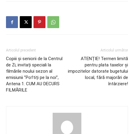
Articolul precedent
Articolul următor
Copiii și seniorii de la Centrul
ATENȚIE! Termen limită
de Zi, invitați speciali la
pentru plata taxelor și
filmările noului sezon al
impozitelor datorate bugetului
emisiunii ”Poftiți pe la noi”,
local, fără majorări de
Antena 1. CUM AU DECURS
întârziere!
FILMĂRILE