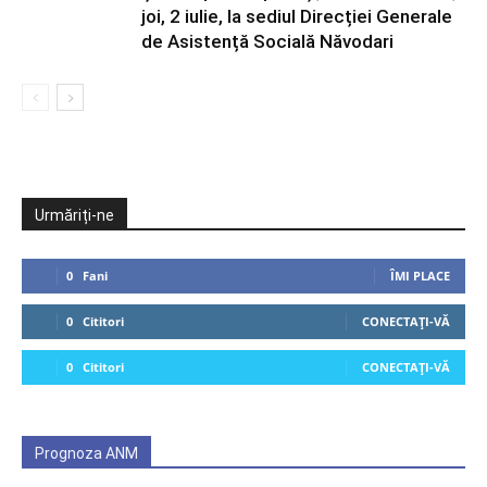
joi, 2 iulie, la sediul Direcției Generale
de Asistență Socială Năvodari
Urmăriți-ne
0
Fani
ÎMI PLACE
0
Cititori
CONECTAȚI-VĂ
0
Cititori
CONECTAȚI-VĂ
Prognoza ANM