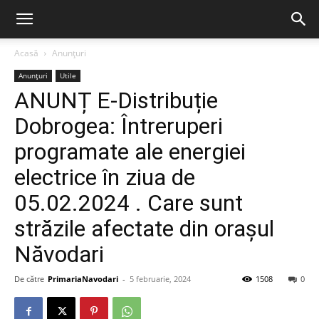
Acasă
Anunțuri
Anunțuri
Utile
ANUNȚ E-Distribuție
Dobrogea: Întreruperi
programate ale energiei
electrice în ziua de
05.02.2024 . Care sunt
străzile afectate din orașul
Năvodari
De către
PrimariaNavodari
-
5 februarie, 2024
1508
0