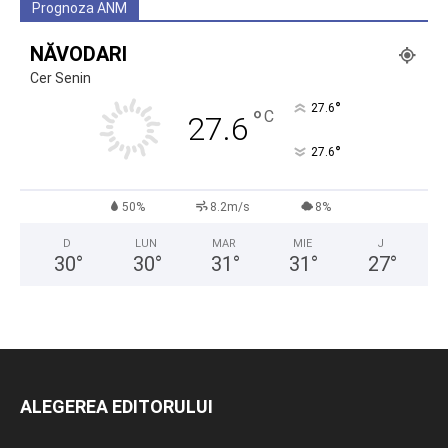
Prognoza ANM
NĂVODARI
Cer Senin
°
27.6
°
C
27.6
°
27.6
50%
8.2m/s
8%
D
LUN
MAR
MIE
J
30
°
30
°
31
°
31
°
27
°
ALEGEREA EDITORULUI