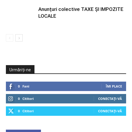
Anunțuri colective TAXE ȘI IMPOZITE
LOCALE
Urmăriți-ne
0
Fani
ÎMI PLACE
0
Cititori
CONECTAȚI-VĂ
0
Cititori
CONECTAȚI-VĂ