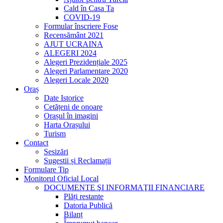
Cald în Casa Ta
COVID-19
Formular înscriere Fose
Recensământ 2021
AJUT UCRAINA
ALEGERI 2024
Alegeri Prezidențiale 2025
Alegeri Parlamentare 2020
Alegeri Locale 2020
Oraș
Date Istorice
Cetățeni de onoare
Orașul în imagini
Harta Orașului
Turism
Contact
Sesizări
Sugestii și Reclamații
Formulare Tip
Monitorul Oficial Local
DOCUMENTE ŞI INFORMAŢII FINANCIARE
Plăți restante
Datoria Publică
Bilanț