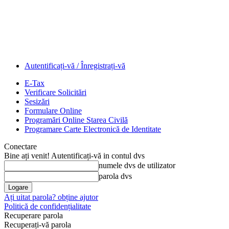
Autentificați-vă / Înregistrați-vă
E-Tax
Verificare Solicitări
Sesizări
Formulare Online
Programări Online Starea Civilă
Programare Carte Electronică de Identitate
Conectare
Bine ați venit! Autentificați-vă in contul dvs
numele dvs de utilizator
parola dvs
Ați uitat parola? obține ajutor
Politică de confidențialitate
Recuperare parola
Recuperați-vă parola