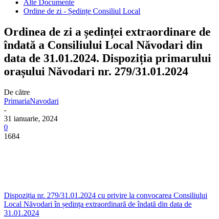
Alte Documente
Ordine de zi - Ședințe Consiliul Local
Ordinea de zi a ședinței extraordinare de
îndată a Consiliului Local Năvodari din
data de 31.01.2024. Dispoziția primarului
orașului Năvodari nr. 279/31.01.2024
De către
PrimariaNavodari
-
31 ianuarie, 2024
0
1684
Dispoziția nr. 279/31.01.2024 cu privire la convocarea Consiliului
Local Năvodari în ședința extraordinară de îndată din data de
31.01.2024