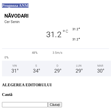
Prognoza ANM
NĂVODARI
Cer Senin
°
31.2
°
C
31.2
°
31.2
48%
3.5m/s
0%
VIN
S
D
LUN
MAR
31
°
34
°
29
°
29
°
30
°
ALEGEREA EDITORULUI
Caută