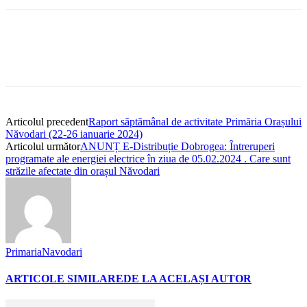
Articolul precedent
Raport săptămânal de activitate Primăria Orașului
Năvodari (22-26 ianuarie 2024)
Articolul următor
ANUNȚ E-Distribuție Dobrogea: Întreruperi
programate ale energiei electrice în ziua de 05.02.2024 . Care sunt
străzile afectate din orașul Năvodari
PrimariaNavodari
ARTICOLE SIMILARE
DE LA ACELAȘI AUTOR