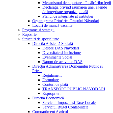
Mecanismul de raportare a încălcărilor legii
Declarația privind asumarea unei agende
de integritate organizațională
Planul de integritate al instituției
Organigrama Primăriei Orașului Năvodari
Locuri de muncă vacante
Programe și strategii
Rapoarte
Structuri de specialitate
Direcția Asistență Socială
Despre DAS Năvodari
Diversitate și Incluziune
Evenimente Social
Raport de activitate DAS
Direcția Administrarea Domeniului Public și
Privat
Regulament
Formulare
Conturi de plată
TRANSPORT PUBLIC NĂVODARI
Exproprieri
Direcția Economică
Serviciul Impozite și Taxe Locale
Serviciul Buget Contabilitate
Compartiment Agricol