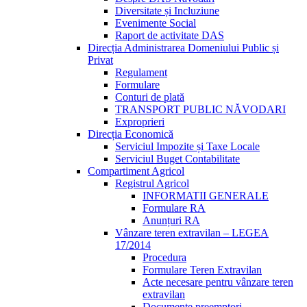
Diversitate și Incluziune
Evenimente Social
Raport de activitate DAS
Direcția Administrarea Domeniului Public și
Privat
Regulament
Formulare
Conturi de plată
TRANSPORT PUBLIC NĂVODARI
Exproprieri
Direcția Economică
Serviciul Impozite și Taxe Locale
Serviciul Buget Contabilitate
Compartiment Agricol
Registrul Agricol
INFORMATII GENERALE
Formulare RA
Anunțuri RA
Vânzare teren extravilan – LEGEA
17/2014
Procedura
Formulare Teren Extravilan
Acte necesare pentru vânzare teren
extravilan
Documente preemptori