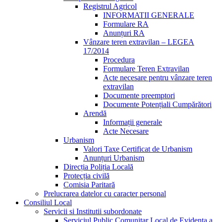
Registrul Agricol
INFORMATII GENERALE
Formulare RA
Anunțuri RA
Vânzare teren extravilan – LEGEA
17/2014
Procedura
Formulare Teren Extravilan
Acte necesare pentru vânzare teren
extravilan
Documente preemptori
Documente Potențiali Cumpărători
Arendă
Informații generale
Acte Necesare
Urbanism
Valori Taxe Certificat de Urbanism
Anunțuri Urbanism
Direcția Poliția Locală
Protecția civilă
Comisia Paritară
Prelucrarea datelor cu caracter personal
Consiliul Local
Servicii si Institutii subordonate
Serviciul Public Comunitar Local de Evidența a