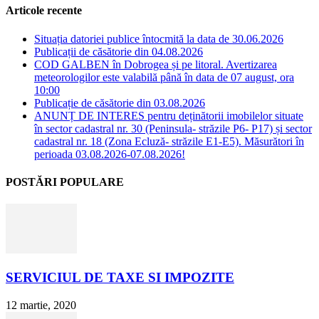
Articole recente
Situația datoriei publice întocmită la data de 30.06.2026
Publicații de căsătorie din 04.08.2026
COD GALBEN în Dobrogea și pe litoral. Avertizarea
meteorologilor este valabilă până în data de 07 august, ora
10:00
Publicație de căsătorie din 03.08.2026
ANUNȚ DE INTERES pentru deținătorii imobilelor situate
în sector cadastral nr. 30 (Peninsula- străzile P6- P17) și sector
cadastral nr. 18 (Zona Ecluză- străzile E1-E5). Măsurători în
perioada 03.08.2026-07.08.2026!
POSTĂRI POPULARE
SERVICIUL DE TAXE SI IMPOZITE
12 martie, 2020