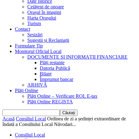
Date Istorice
Cetățeni de onoare
Orașul în imagini
Harta Orașului
Turism
Contact
Sesizări
Sugestii și Reclamații
Formulare Tip
Monitorul Oficial Local
DOCUMENTE ŞI INFORMAŢII FINANCIARE
Plăți restante
Datoria Publică
Bilanț
Împrumut bancar
ARHIVĂ
Plăți Online
Plăți Online – Verificare ROL E-tax
Plăți Online REGISTA
Acasă
Consiliul Local
Ordinea de zi a ședinței extraordinare de
îndată a Consiliului Local Năvodari...
Consiliul Local