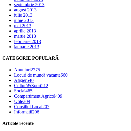
septembrie 2013
august 2013
iulie 2013
iunie 2013
mai 2013
aprilie 2013
martie 2013
februarie 2013
ianuarie 2013
CATEGORIE POPULARĂ
Anunțuri
2275
Locuri de muncă vacante
660
Afișier
540
Cultură&Sport
512
Social
465
Compartiment Agricol
409
Utile
309
Consiliul Local
207
Informatii
206
Articole recente