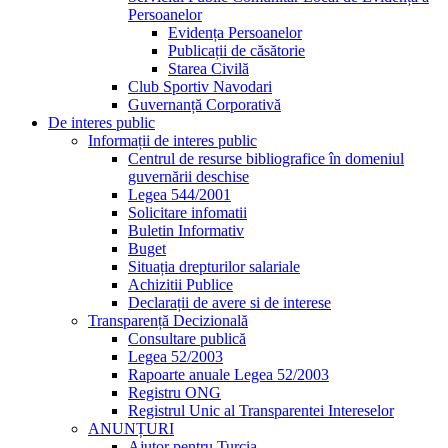
Persoanelor
Evidența Persoanelor
Publicații de căsătorie
Starea Civilă
Club Sportiv Navodari
Guvernanță Corporativă
De interes public
Informații de interes public
Centrul de resurse bibliografice în domeniul
guvernării deschise
Legea 544/2001
Solicitare infomatii
Buletin Informativ
Buget
Situația drepturilor salariale
Achizitii Publice
Declarații de avere si de interese
Transparență Decizională
Consultare publică
Legea 52/2003
Rapoarte anuale Legea 52/2003
Registru ONG
Registrul Unic al Transparentei Intereselor
ANUNȚURI
Ajutor pentru Turcia