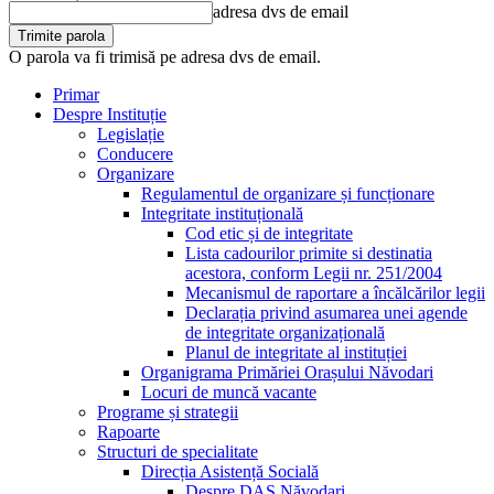
adresa dvs de email
O parola va fi trimisă pe adresa dvs de email.
Primar
Despre Instituție
Legislație
Conducere
Organizare
Regulamentul de organizare și funcționare
Integritate instituțională
Cod etic și de integritate
Lista cadourilor primite si destinatia
acestora, conform Legii nr. 251/2004
Mecanismul de raportare a încălcărilor legii
Declarația privind asumarea unei agende
de integritate organizațională
Planul de integritate al instituției
Organigrama Primăriei Orașului Năvodari
Locuri de muncă vacante
Programe și strategii
Rapoarte
Structuri de specialitate
Direcția Asistență Socială
Despre DAS Năvodari