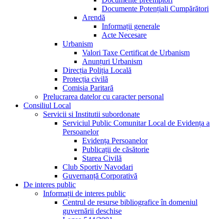
Documente Potențiali Cumpărători
Arendă
Informații generale
Acte Necesare
Urbanism
Valori Taxe Certificat de Urbanism
Anunțuri Urbanism
Direcția Poliția Locală
Protecția civilă
Comisia Paritară
Prelucrarea datelor cu caracter personal
Consiliul Local
Servicii si Institutii subordonate
Serviciul Public Comunitar Local de Evidența a
Persoanelor
Evidența Persoanelor
Publicații de căsătorie
Starea Civilă
Club Sportiv Navodari
Guvernanță Corporativă
De interes public
Informații de interes public
Centrul de resurse bibliografice în domeniul
guvernării deschise