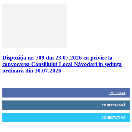
Dispoziția nr. 709 din 23.07.2026 cu privire la
convocarea Consiliului Local Năvodari in ședința
ordinară din 30.07.2026
Urmăriți-ne
0
Fani
ÎMI PLACE
0
Cititori
CONECTAȚI-VĂ
0
Cititori
CONECTAȚI-VĂ