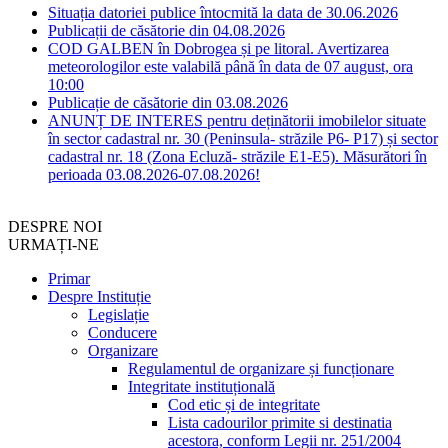
Situația datoriei publice întocmită la data de 30.06.2026
Publicații de căsătorie din 04.08.2026
COD GALBEN în Dobrogea și pe litoral. Avertizarea
meteorologilor este valabilă până în data de 07 august, ora
10:00
Publicație de căsătorie din 03.08.2026
ANUNȚ DE INTERES pentru deținătorii imobilelor situate
în sector cadastral nr. 30 (Peninsula- străzile P6- P17) și sector
cadastral nr. 18 (Zona Ecluză- străzile E1-E5). Măsurători în
perioada 03.08.2026-07.08.2026!
DESPRE NOI
URMAȚI-NE
Primar
Despre Instituție
Legislație
Conducere
Organizare
Regulamentul de organizare și funcționare
Integritate instituțională
Cod etic și de integritate
Lista cadourilor primite si destinatia
acestora, conform Legii nr. 251/2004