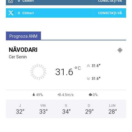
0
Cititori
CONECTAȚI-VĂ
0
Cititori
CONECTAȚI-VĂ
Prognoza ANM
NĂVODARI
Cer Senin
°
31.6
°
C
31.6
°
31.6
49%
4.5m/s
0%
J
VIN
S
D
LUN
32
°
33
°
34
°
29
°
28
°