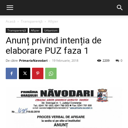
Acasă
Transparență
Afișier
Transparență
Afișier
Urbanism
Anunț privind intenția de
elaborare PUZ faza 1
De către
PrimariaNavodari
-
19 februarie, 2018
2209
0