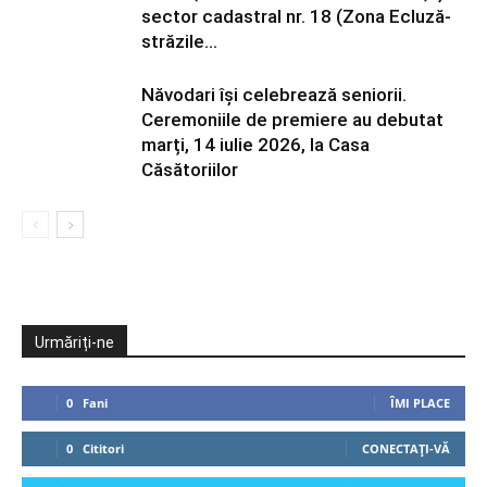
sector cadastral nr. 18 (Zona Ecluză-
străzile...
Năvodari își celebrează seniorii.
Ceremoniile de premiere au debutat
marți, 14 iulie 2026, la Casa
Căsătoriilor
Urmăriți-ne
0
Fani
ÎMI PLACE
0
Cititori
CONECTAȚI-VĂ