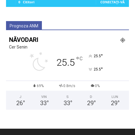
0
Cititori
CONECTAȚI-VĂ
Prognoza ANM
NĂVODARI
Cer Senin
°
25.5
°
C
25.5
°
25.5
69%
0.8m/s
0%
J
VIN
S
D
LUN
26
°
33
°
33
°
29
°
29
°