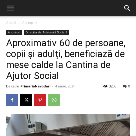
Acasă
Anunțuri
Anunțuri
Direcția de Asistență Socială
Aproximativ 60 de persoane,
copii și adulți, beneficiază de
mese calde la Cantina de
Ajutor Social
De către
PrimariaNavodari
-
4 iunie, 2021
3238
0