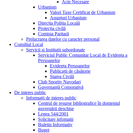
Acte Necesare
Urbanism
Valori Taxe Certificat de Urbanism
Anunțuri Urbanism
Direcția Poliția Locală
Protecția civilă
Comisia Paritară
Prelucrarea datelor cu caracter personal
Consiliul Local
Servicii si Institutii subordonate
Serviciul Public Comunitar Local de Evidența a
Persoanelor
Evidența Persoanelor
Publicații de căsătorie
Starea Civilă
Club Sportiv Navodari
Guvernanță Corporativă
De interes public
Informații de interes public
Centrul de resurse bibliografice în domeniul
guvernării deschise
Legea 544/2001
Solicitare infomatii
Buletin Informativ
Buget