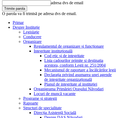
adresa dvs de email
O parola va fi trimisă pe adresa dvs de email.
Primar
Despre Instituție
Legislație
Conducere
Organizare
Regulamentul de organizare și funcționare
Integritate instituțională
Cod etic și de integritate
Lista cadourilor primite si destinatia
acestora, conform Legii nr. 251/2004
Mecanismul de raportare a încălcărilor legii
Declarația privind asumarea unei agende
de integritate organizațională
Planul de integritate al instituției
Organigrama Primăriei Orașului Năvodari
Locuri de muncă vacante
Programe și strategii
Rapoarte
Structuri de specialitate
Direcția Asistență Socială
Despre DAS Năvodari