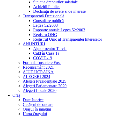
Situația drepturilor salariale
Achizitii Publice
Declarații de avere si de interese
Transparență Decizională
Consultare publică
Legea 52/2003
Rapoarte anuale Legea 52/2003
Registru ONG
Registrul Unic al Transparentei Intereselor
ANUNȚURI
Ajutor pentru Turcia
Cald în Casa Ta
COVID-19
Formular înscriere Fose
Recensământ 2021
AJUT UCRAINA
ALEGERI 2024
Alegeri Prezidențiale 2025
Alegeri Parlamentare 2020
Alegeri Locale 2020
Oraș
Date Istorice
Cetățeni de onoare
Orașul în imagini
Harta Orașului