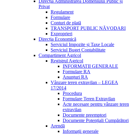
Direcția Administrarea Domeniului Public și
Privat
Regulament
Formulare
Conturi de plată
TRANSPORT PUBLIC NĂVODARI
Exproprieri
Direcția Economică
Serviciul Impozite și Taxe Locale
Serviciul Buget Contabilitate
Compartiment Agricol
Registrul Agricol
INFORMATII GENERALE
Formulare RA
Anunțuri RA
Vânzare teren extravilan – LEGEA
17/2014
Procedura
Formulare Teren Extravilan
Acte necesare pentru vânzare teren
extravilan
Documente preemptori
Documente Potențiali Cumpărători
Arendă
Informații generale