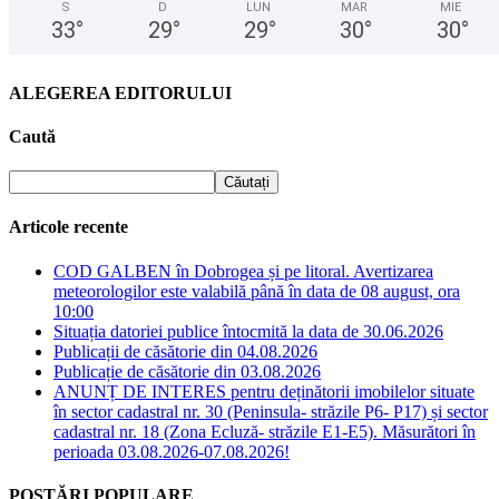
S
D
LUN
MAR
MIE
33
°
29
°
29
°
30
°
30
°
ALEGEREA EDITORULUI
Caută
Articole recente
COD GALBEN în Dobrogea și pe litoral. Avertizarea
meteorologilor este valabilă până în data de 08 august, ora
10:00
Situația datoriei publice întocmită la data de 30.06.2026
Publicații de căsătorie din 04.08.2026
Publicație de căsătorie din 03.08.2026
ANUNȚ DE INTERES pentru deținătorii imobilelor situate
în sector cadastral nr. 30 (Peninsula- străzile P6- P17) și sector
cadastral nr. 18 (Zona Ecluză- străzile E1-E5). Măsurători în
perioada 03.08.2026-07.08.2026!
POSTĂRI POPULARE