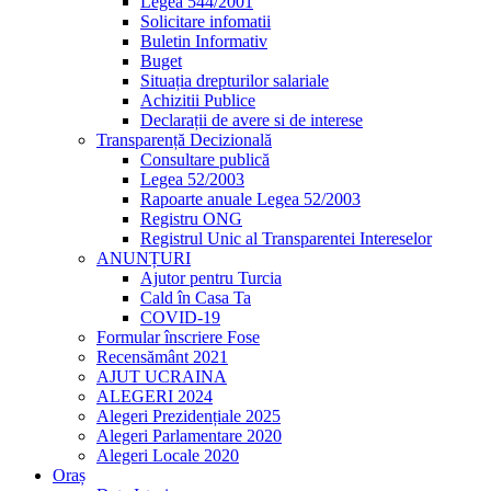
Legea 544/2001
Solicitare infomatii
Buletin Informativ
Buget
Situația drepturilor salariale
Achizitii Publice
Declarații de avere si de interese
Transparență Decizională
Consultare publică
Legea 52/2003
Rapoarte anuale Legea 52/2003
Registru ONG
Registrul Unic al Transparentei Intereselor
ANUNȚURI
Ajutor pentru Turcia
Cald în Casa Ta
COVID-19
Formular înscriere Fose
Recensământ 2021
AJUT UCRAINA
ALEGERI 2024
Alegeri Prezidențiale 2025
Alegeri Parlamentare 2020
Alegeri Locale 2020
Oraș