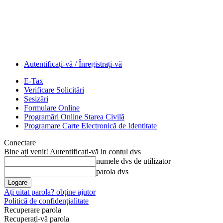
Autentificați-vă / Înregistrați-vă
E-Tax
Verificare Solicitări
Sesizări
Formulare Online
Programări Online Starea Civilă
Programare Carte Electronică de Identitate
Conectare
Bine ați venit! Autentificați-vă in contul dvs
numele dvs de utilizator
parola dvs
Ați uitat parola? obține ajutor
Politică de confidențialitate
Recuperare parola
Recuperați-vă parola