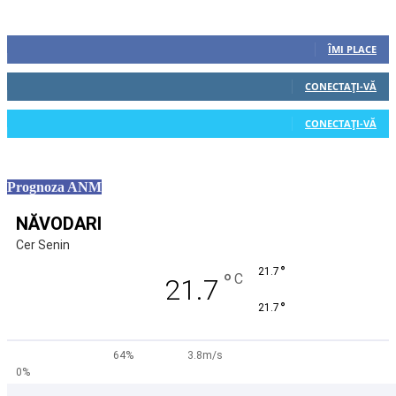
Urmăriți-ne
0
Fani
ÎMI PLACE
0
Cititori
CONECTAȚI-VĂ
0
Cititori
CONECTAȚI-VĂ
Prognoza ANM
NĂVODARI
Cer Senin
°
21.7
°
C
21.7
°
21.7
64%
3.8m/s
0%