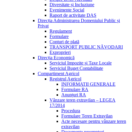
Diversitate și Incluziune
Evenimente Social
Raport de activitate DAS
Direcția Administrarea Domeniului Public și
Privat
Regulament
Formulare
Conturi de plată
TRANSPORT PUBLIC NĂVODARI
Exproprieri
Direcția Economică
Serviciul Impozite și Taxe Locale
Serviciul Buget Contabilitate
Compartiment Agricol
Registrul Agricol
INFORMATII GENERALE
Formulare RA
Anunțuri RA
Vânzare teren extravilan – LEGEA
17/2014
Procedura
Formulare Teren Extravilan
Acte necesare pentru vânzare teren
extravilan
Documente preemptori