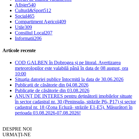
Afișier
540
Cultură&Sport
512
Social
465
Compartiment Agricol
409
Utile
309
Consiliul Local
207
Informatii
206
Articole recente
COD GALBEN în Dobrogea și pe litoral. Avertizarea
meteorologilor este valabilă până în data de 08 august, ora
10:00
Situația datoriei publice întocmită la data de 30.06.2026
Publicații de căsătorie din 04.08.2026
Publicație de căsătorie din 03.08.2026
ANUNȚ DE INTERES pentru deținătorii imobilelor situate
în sector cadastral nr. 30 (Peninsula- străzile P6- P17) și sector
cadastral nr. 18 (Zona Ecluză- străzile E1-E5). Măsurători în
perioada 03.08.2026-07.08.2026!
DESPRE NOI
URMAȚI-NE