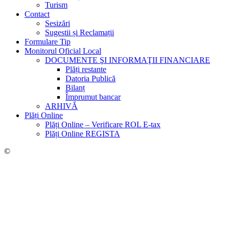
Turism
Contact
Sesizări
Sugestii și Reclamații
Formulare Tip
Monitorul Oficial Local
DOCUMENTE ŞI INFORMAŢII FINANCIARE
Plăți restante
Datoria Publică
Bilanț
Împrumut bancar
ARHIVĂ
Plăți Online
Plăți Online – Verificare ROL E-tax
Plăți Online REGISTA
©