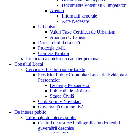
Documente Potențiali Cumpărători
Arendă
Informații generale
Acte Necesare
Urbanism
Valori Taxe Certificat de Urbanism
Anunțuri Urbanism
Direcția Poliția Locală
Protecția civilă
Comisia Paritară
Prelucrarea datelor cu caracter personal
Consiliul Local
Servicii si Institutii subordonate
Serviciul Public Comunitar Local de Evidența a
Persoanelor
Evidența Persoanelor
Publicații de căsătorie
Starea Civilă
Club Sportiv Navodari
Guvernanță Corporativă
De interes public
Informații de interes public
Centrul de resurse bibliografice în domeniul
guvernării deschise