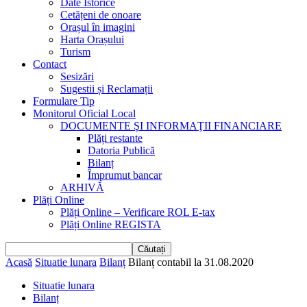
Date Istorice
Cetățeni de onoare
Orașul în imagini
Harta Orașului
Turism
Contact
Sesizări
Sugestii și Reclamații
Formulare Tip
Monitorul Oficial Local
DOCUMENTE ŞI INFORMAŢII FINANCIARE
Plăți restante
Datoria Publică
Bilanț
Împrumut bancar
ARHIVĂ
Plăți Online
Plăți Online – Verificare ROL E-tax
Plăți Online REGISTA
Acasă
Situatie lunara
Bilanț
Bilanț contabil la 31.08.2020
Situatie lunara
Bilanț