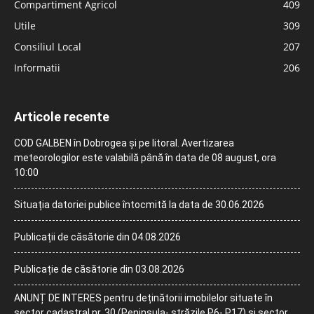
Compartiment Agricol
409
Utile
309
Consiliul Local
207
Informatii
206
Articole recente
COD GALBEN în Dobrogea și pe litoral. Avertizarea
meteorologilor este valabilă până în data de 08 august, ora
10:00
Situația datoriei publice întocmită la data de 30.06.2026
Publicații de căsătorie din 04.08.2026
Publicație de căsătorie din 03.08.2026
ANUNȚ DE INTERES pentru deținătorii imobilelor situate în
sector cadastral nr. 30 (Peninsula- străzile P6- P17) și sector