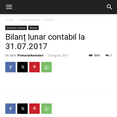
Acasă
Situatie lunara
Bilanț
Situatie lunara
Bilanț
Bilanț lunar contabil la
31.07.2017
De către
PrimariaNavodari
-
23 august, 2017
3845
0