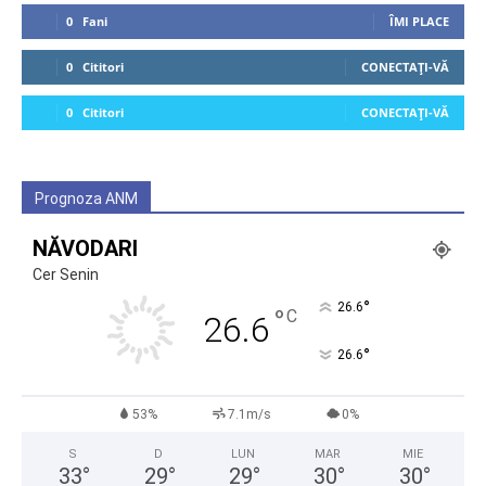
0
Fani
ÎMI PLACE
0
Cititori
CONECTAȚI-VĂ
0
Cititori
CONECTAȚI-VĂ
Prognoza ANM
NĂVODARI
Cer Senin
°
26.6
°
C
26.6
°
26.6
53%
7.1m/s
0%
S
D
LUN
MAR
MIE
33
°
29
°
29
°
30
°
30
°