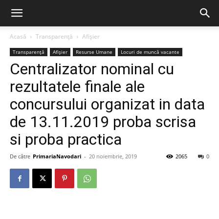
Acasă
Transparență
Afișier
Transparență
Afișier
Resurse Umane
Locuri de muncă vacante
Centralizator nominal cu
rezultatele finale ale
concursului organizat in data
de 13.11.2019 proba scrisa
si proba practica
De către
PrimariaNavodari
-
20 noiembrie, 2019
2065
0