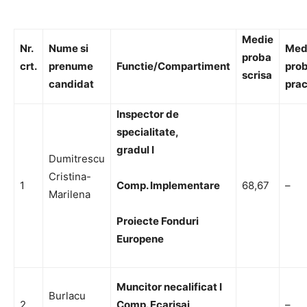
Medie
Nr.
Nume si
Med
proba
crt.
prenume
Functie/Compartiment
pro
scrisa
candidat
prac
Inspector de
specialitate,
gradul I
Dumitrescu
Cristina-
1
Comp. Implementare
68,67
–
Marilena
Proiecte Fonduri
Europene
Muncitor necalificat I
Burlacu
2
Comp. Ecarisaj
–