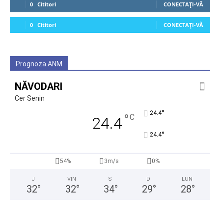
0
Cititori
CONECTAȚI-VĂ
0
Cititori
CONECTAȚI-VĂ
Prognoza ANM
NĂVODARI
Cer Senin
°
24.4
°
C
24.4
°
24.4
54%
3m/s
0%
J
VIN
S
D
LUN
32
°
32
°
34
°
29
°
28
°