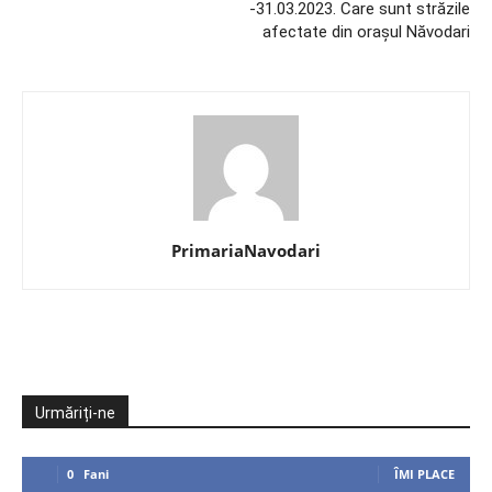
-31.03.2023. Care sunt străzile
afectate din orașul Năvodari
PrimariaNavodari
Urmăriți-ne
0
Fani
ÎMI PLACE