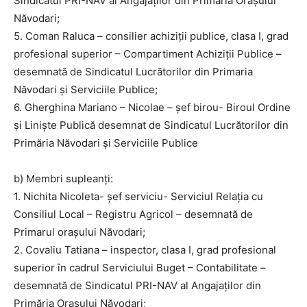
Sindicatul PRI-NAV al Angajaților din Primăria Orașului
Năvodari;
5. Coman Raluca – consilier achiziții publice, clasa I, grad
profesional superior – Compartiment Achiziții Publice –
desemnată de Sindicatul Lucrătorilor din Primaria
Năvodari și Serviciile Publice;
6. Gherghina Mariano – Nicolae – șef birou- Biroul Ordine
și Liniște Publică desemnat de Sindicatul Lucrătorilor din
Primăria Năvodari și Serviciile Publice
b) Membri supleanți:
1. Nichita Nicoleta- șef serviciu- Serviciul Relația cu
Consiliul Local – Registru Agricol – desemnată de
Primarul orașului Năvodari;
2. Covaliu Tatiana – inspector, clasa I, grad profesional
superior în cadrul Serviciului Buget – Contabilitate –
desemnată de Sindicatul PRI-NAV al Angajaților din
Primăria Orașului Năvodari;