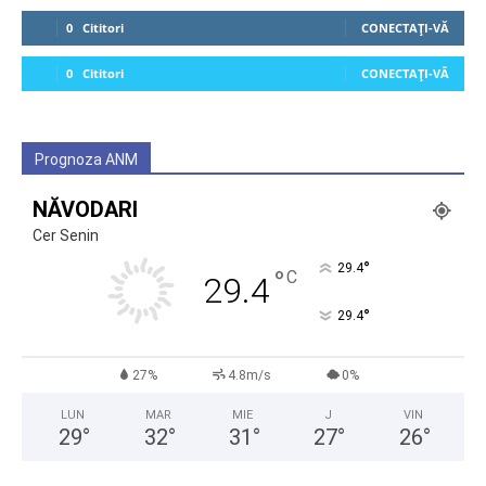
0
Cititori
CONECTAȚI-VĂ
0
Cititori
CONECTAȚI-VĂ
Prognoza ANM
NĂVODARI
Cer Senin
°
29.4
°
C
29.4
°
29.4
27%
4.8m/s
0%
LUN
MAR
MIE
J
VIN
29
°
32
°
31
°
27
°
26
°