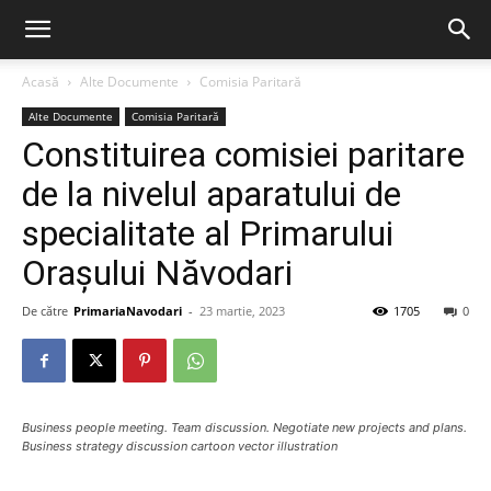
Acasă
Alte Documente
Comisia Paritară
Alte Documente
Comisia Paritară
Constituirea comisiei paritare
de la nivelul aparatului de
specialitate al Primarului
Orașului Năvodari
De către
PrimariaNavodari
-
23 martie, 2023
1705
0
Business people meeting. Team discussion. Negotiate new projects and plans.
Business strategy discussion cartoon vector illustration