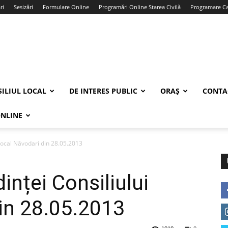
ri
Sesizări
Formulare Online
Programări Online Starea Civilă
Programare Car
ILIUL LOCAL
DE INTERES PUBLIC
ORAȘ
CONTA
ONLINE
Local Năvodari din 28.05.2013
inței Consiliului
in 28.05.2013