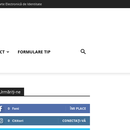
te Electronică de Identitate
CT
FORMULARE TIP
Urmăriți-ne
0
Fani
ÎMI PLACE
0
Cititori
CONECTAȚI-VĂ