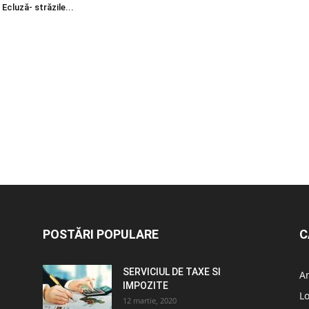
 Ecluză- străzile...
POSTĂRI POPULARE
C
SERVICIUL DE TAXE SI
A
IMPOZITE
L
12 martie, 2020