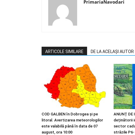
PrimariaNavodari
ARTICOLE SIMILARE
DE LA ACELAȘI AUTOR
COD GALBEN în Dobrogea și pe
ANUNȚ DE I
litoral. Avertizarea meteorologilor
deținătorii 
este valabilă până în data de 07
sector cadas
august, ora 10:00
străzile P6-