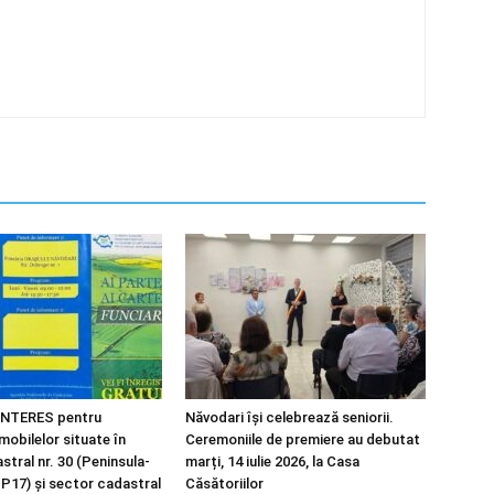
NTERES pentru
Năvodari își celebrează seniorii.
imobilelor situate în
Ceremoniile de premiere au debutat
tral nr. 30 (Peninsula-
marți, 14 iulie 2026, la Casa
 P17) și sector cadastral
Căsătoriilor