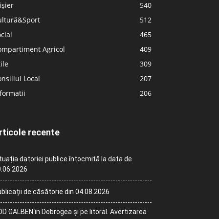
ișier
540
ultură&Sport
512
cial
465
ompartiment Agricol
409
ile
309
nsiliul Local
207
formatii
206
rticole recente
tuația datoriei publice întocmită la data de
.06.2026
blicații de căsătorie din 04.08.2026
D GALBEN în Dobrogea și pe litoral. Avertizarea