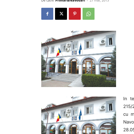
De către
PrimariaNavodari
-
27 mai, 2013
In t
215/2
cu mo
Navo
28.05