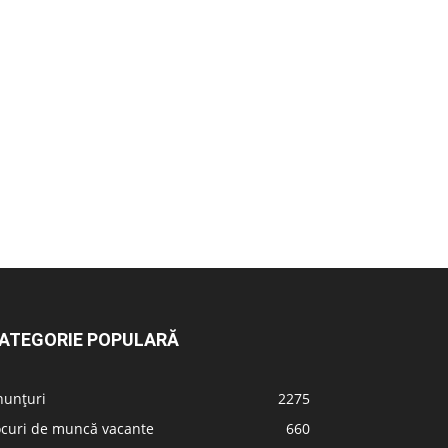
ATEGORIE POPULARĂ
nunțuri
2275
ocuri de muncă vacante
660