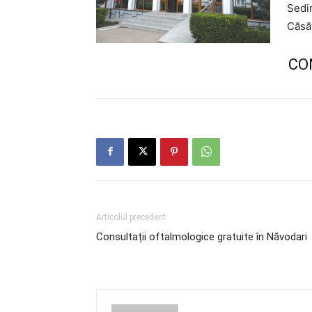
Sedi
Căsăt
CO
Articolul precedent
Consultații oftalmologice gratuite în Năvodari