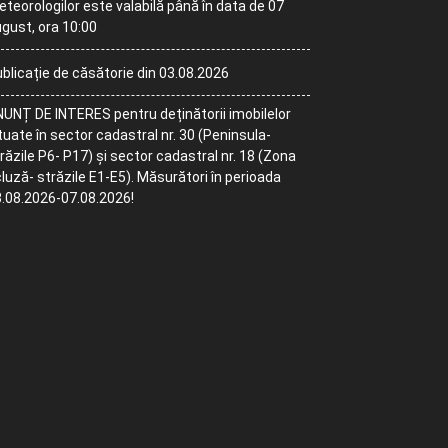
teorologilor este valabilă până în data de 07
gust, ora 10:00
blicație de căsătorie din 03.08.2026
UNȚ DE INTERES pentru deținătorii imobilelor
tuate în sector cadastral nr. 30 (Peninsula-
răzile P6- P17) și sector cadastral nr. 18 (Zona
luză- străzile E1-E5). Măsurători în perioada
.08.2026-07.08.2026!