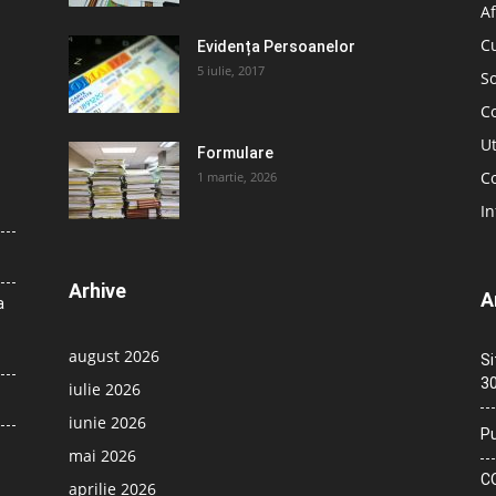
Af
C
Evidența Persoanelor
5 iulie, 2017
So
C
Ut
Formulare
Co
1 martie, 2026
In
Arhive
A
a
august 2026
Si
30
iulie 2026
iunie 2026
Pu
mai 2026
CO
aprilie 2026