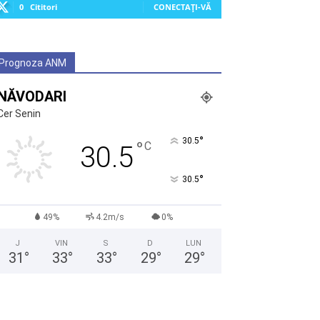
0
Cititori
CONECTAȚI-VĂ
Prognoza ANM
NĂVODARI
Cer Senin
°
30.5
°
C
30.5
°
30.5
49%
4.2m/s
0%
J
VIN
S
D
LUN
31
°
33
°
33
°
29
°
29
°