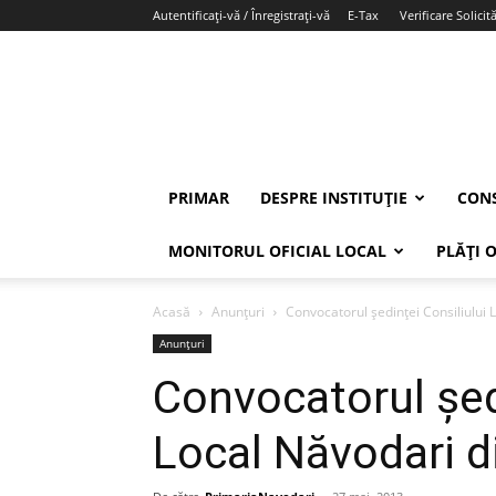
Autentificați-vă / Înregistrați-vă
E-Tax
Verificare Solicită
PRIMAR
DESPRE INSTITUȚIE
CONS
MONITORUL OFICIAL LOCAL
PLĂȚI 
Acasă
Anunțuri
Convocatorul ședinței Consiliului 
Anunțuri
Convocatorul șed
Local Năvodari d