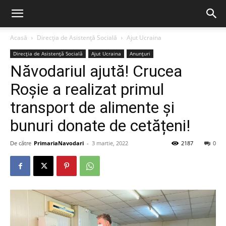
Acasă
Direcția de Asistență Socială
Ajut Ucraina
Direcția de Asistență Socială
Ajut Ucraina
Anunțuri
Năvodariul ajută! Crucea
Roșie a realizat primul
transport de alimente și
bunuri donate de cetățeni!
De către
PrimariaNavodari
-
3 martie, 2022
2187
0