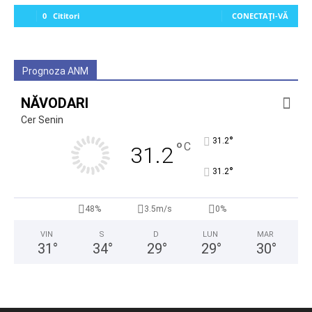
0
Cititori
CONECTAȚI-VĂ
Prognoza ANM
NĂVODARI
Cer Senin
°
31.2
°
C
31.2
°
31.2
48%
3.5m/s
0%
VIN
S
D
LUN
MAR
31
°
34
°
29
°
29
°
30
°