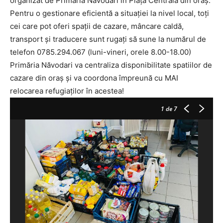
organizat de Primăria Năvodari în Piața Centrală din oraș.
Pentru o gestionare eficientă a situației la nivel local, toți
cei care pot oferi spații de cazare, mâncare caldă,
transport și traducere sunt rugați să sune la numărul de
telefon 0785.294.067 (luni-vineri, orele 8.00-18.00)
Primăria Năvodari va centraliza disponibilitate spatiilor de
cazare din oraș și va coordona împreună cu MAI
relocarea refugiaților în acestea!
1
de 7