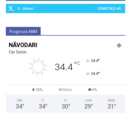
0
Cititori
CONECTAȚI-VĂ
Prognoza ANM
NĂVODARI
Cer Senin
°
34.4
°
C
34.4
°
34.4
30%
5m/s
0%
VIN
S
D
LUN
MAR
34
°
34
°
30
°
29
°
31
°