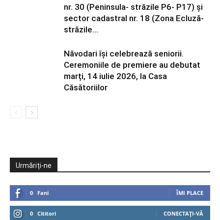
nr. 30 (Peninsula- străzile P6- P17) și
sector cadastral nr. 18 (Zona Ecluză-
străzile...
Năvodari își celebrează seniorii.
Ceremoniile de premiere au debutat
marți, 14 iulie 2026, la Casa
Căsătoriilor
Urmăriți-ne
0
Fani
ÎMI PLACE
0
Cititori
CONECTAȚI-VĂ