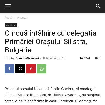
Acasă
Anunțuri
Anunțuri
O nouă întâlnire cu delegația
Primăriei Orașului Silistra,
Bulgaria
De către
PrimariaNavodari
-
16 februarie, 2023
2224
0
Primarul orașului Năvodari, Florin Chelaru, și omologul
său din Silistra (Bulgaria), dr. Julian Naydenov, au susținut
astăzi o nouă conferință în cadrul proiectului desfășurat