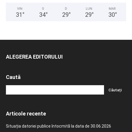
VIN
S
D
LUN
MAR
31
°
34
°
29
°
29
°
30
°
ALEGEREA EDITORULUI
Caută
Articole recente
Situația datoriei publice întocmită la data de 30.06.2026