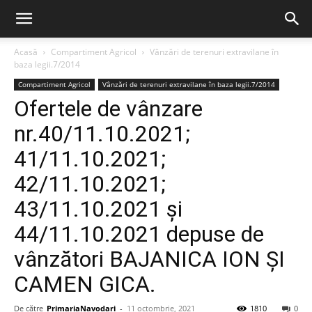
Acasă
Compartiment Agricol
Vânzări de terenuri extravilane în
baza legii.7/2014
Compartiment Agricol
Vânzări de terenuri extravilane în baza legii.7/2014
Ofertele de vânzare
nr.40/11.10.2021;
41/11.10.2021;
42/11.10.2021;
43/11.10.2021 și
44/11.10.2021 depuse de
vânzători BAJANICA ION ȘI
CAMEN GICA.
De către
PrimariaNavodari
-
11 octombrie, 2021
1810
0