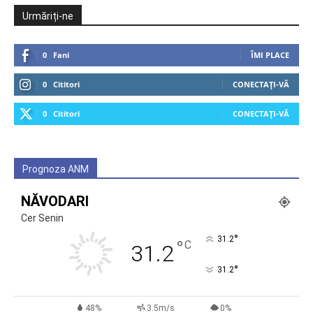
Urmăriți-ne
0
Fani
ÎMI PLACE
0
Cititori
CONECTAȚI-VĂ
0
Cititori
CONECTAȚI-VĂ
Prognoza ANM
NĂVODARI
Cer Senin
°
31.2
°
C
31.2
°
31.2
48%
3.5m/s
0%