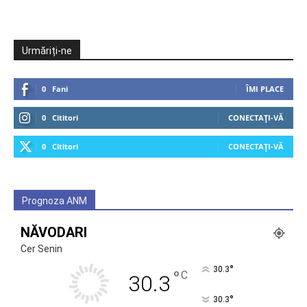
Urmăriți-ne
0
Fani
ÎMI PLACE
0
Cititori
CONECTAȚI-VĂ
0
Cititori
CONECTAȚI-VĂ
Prognoza ANM
NĂVODARI
Cer Senin
°
30.3
°
C
30.3
°
30.3