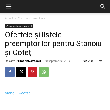
Acasă
Compartiment Agricol
Compartiment Agricol
Ofertele și listele
preemptorilor pentru Stănoiu
și Coteț
De către
PrimariaNavodari
-
30 septembrie, 2019
2202
0
stanoiu +cotet