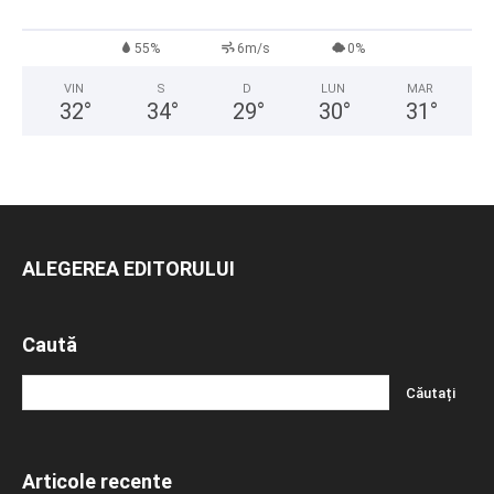
55%
6m/s
0%
VIN
S
D
LUN
MAR
32
°
34
°
29
°
30
°
31
°
ALEGEREA EDITORULUI
Caută
Articole recente