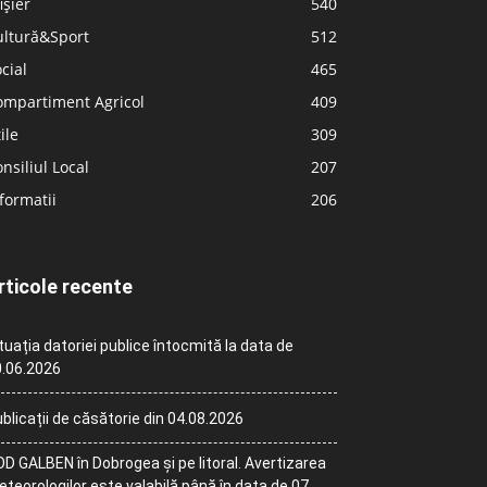
ișier
540
ultură&Sport
512
cial
465
ompartiment Agricol
409
ile
309
nsiliul Local
207
formatii
206
rticole recente
tuația datoriei publice întocmită la data de
.06.2026
blicații de căsătorie din 04.08.2026
D GALBEN în Dobrogea și pe litoral. Avertizarea
teorologilor este valabilă până în data de 07