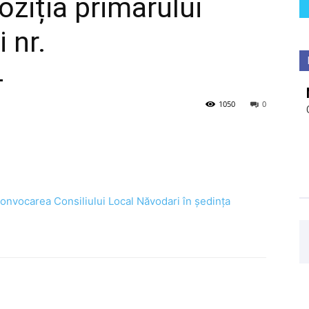
oziția primarului
 nr.
4
1050
0
 convocarea Consiliului Local Năvodari în ședința