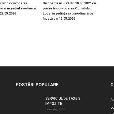
privind convocarea
Dispoziția nr. 391 din 19.05.2026 cu
Local în ședința ordinară
privire la convocarea Consiliului
 28.05.2026
Local în ședința extraordinară de
îndată din 19.05.2026
POSTĂRI POPULARE
C
SERVICIUL DE TAXE SI
A
IMPOZITE
L
12 martie, 2020