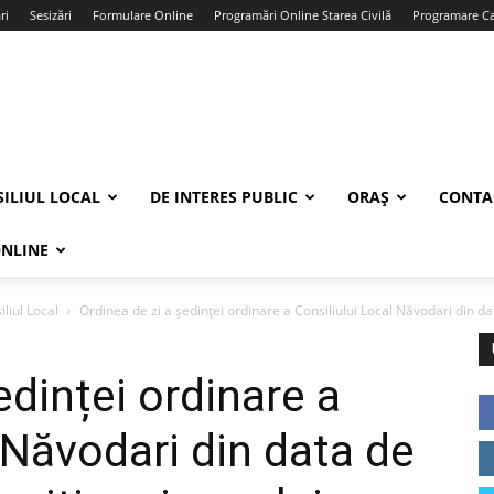
ri
Sesizări
Formulare Online
Programări Online Starea Civilă
Programare Car
ILIUL LOCAL
DE INTERES PUBLIC
ORAȘ
CONTA
ONLINE
iliul Local
Ordinea de zi a ședinței ordinare a Consiliului Local Năvodari din dat
edinței ordinare a
 Năvodari din data de