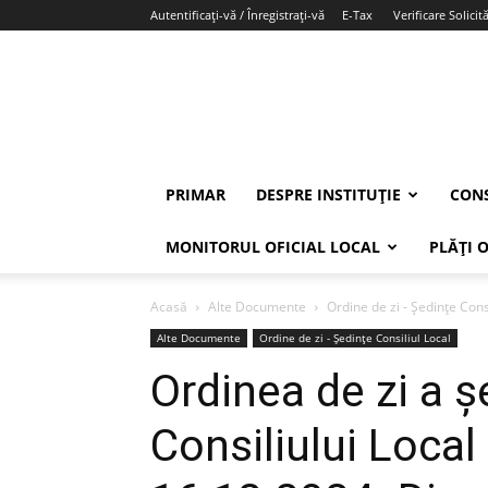
Autentificați-vă / Înregistrați-vă
E-Tax
Verificare Solicită
PRIMAR
DESPRE INSTITUȚIE
CONS
MONITORUL OFICIAL LOCAL
PLĂȚI 
Acasă
Alte Documente
Ordine de zi - Ședințe Cons
Alte Documente
Ordine de zi - Ședințe Consiliul Local
Ordinea de zi a ș
Consiliului Local