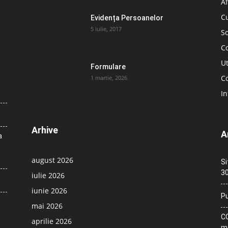
Af
C
Evidența Persoanelor
5 iulie, 2017
So
C
Ut
Formulare
Co
1 martie, 2026
In
Arhive
A
a
august 2026
Si
30
iulie 2026
iunie 2026
Pu
mai 2026
CO
aprilie 2026
me