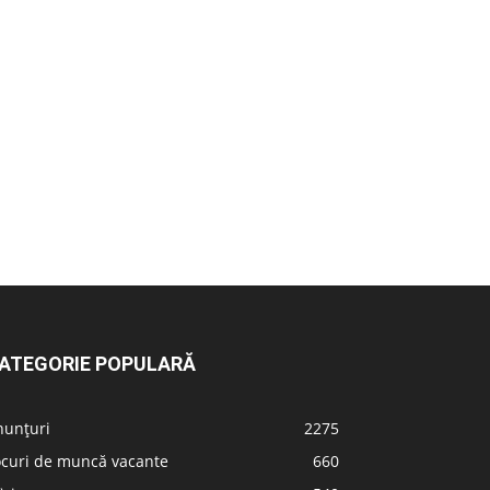
ATEGORIE POPULARĂ
nunțuri
2275
ocuri de muncă vacante
660