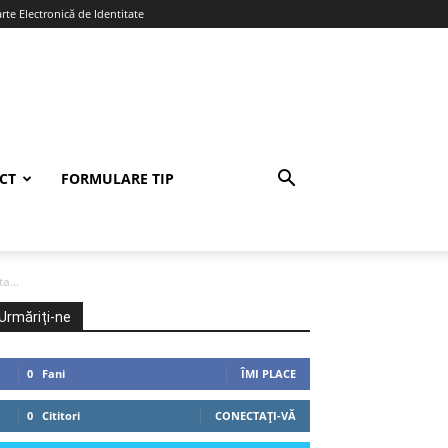
te Electronică de Identitate
CT
FORMULARE TIP
a...
Urmăriți-ne
0
Fani
ÎMI PLACE
0
Cititori
CONECTAȚI-VĂ