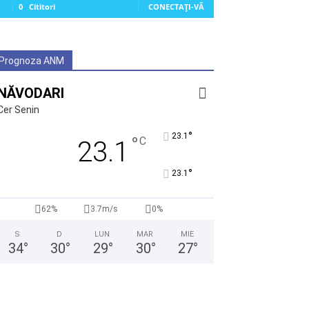
0
Cititori
CONECTAȚI-VĂ
Prognoza ANM
NĂVODARI
Cer Senin
°
23.1
°
C
23.1
°
23.1
62%
3.7m/s
0%
S
D
LUN
MAR
MIE
34
°
30
°
29
°
30
°
27
°