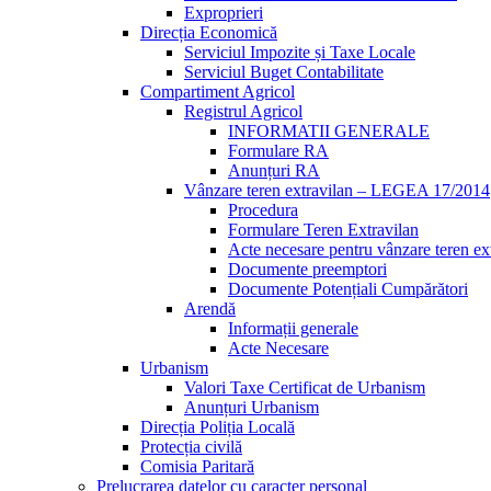
Exproprieri
Direcția Economică
Serviciul Impozite și Taxe Locale
Serviciul Buget Contabilitate
Compartiment Agricol
Registrul Agricol
INFORMATII GENERALE
Formulare RA
Anunțuri RA
Vânzare teren extravilan – LEGEA 17/2014
Procedura
Formulare Teren Extravilan
Acte necesare pentru vânzare teren ex
Documente preemptori
Documente Potențiali Cumpărători
Arendă
Informații generale
Acte Necesare
Urbanism
Valori Taxe Certificat de Urbanism
Anunțuri Urbanism
Direcția Poliția Locală
Protecția civilă
Comisia Paritară
Prelucrarea datelor cu caracter personal