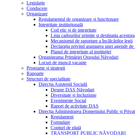
Legislație
Conducere
Organizare
Regulamentul de organizare și funcționare
Integritate instituțională
Cod etic și de integritate
Lista cadourilor primite si destinatia acesto
Mecanismul de raportare a încălcărilor legii
Declarația privind asumarea unei agende de i
Planul de integritate al instituției
Organigrama Primăriei Orașului Năvodari
Locuri de muncă vacante
Programe și strategii
Rapoarte
Structuri de specialitate
Direcția Asistență Socială
Despre DAS Năvodari
Diversitate și Incluziune
Evenimente Social
Raport de activitate DAS
Direcția Administrarea Domeniului Public și Privat
Regulament
Formulare
Conturi de plată
TRANSPORT PUBLIC NĂVODARI