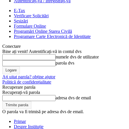
Autentificați-vă / Înregistrați-vă
E-Tax
Verificare Solicitări
Sesizări
Formulare Online
Programări Online Starea Civilă
Programare Carte Electronică de Identitate
Conectare
Bine ați venit! Autentificați-vă in contul dvs
numele dvs de utilizator
parola dvs
Ați uitat parola? obține ajutor
Politică de confidențialitate
Recuperare parola
Recuperați-vă parola
adresa dvs de email
O parola va fi trimisă pe adresa dvs de email.
Primar
Despre Instituție