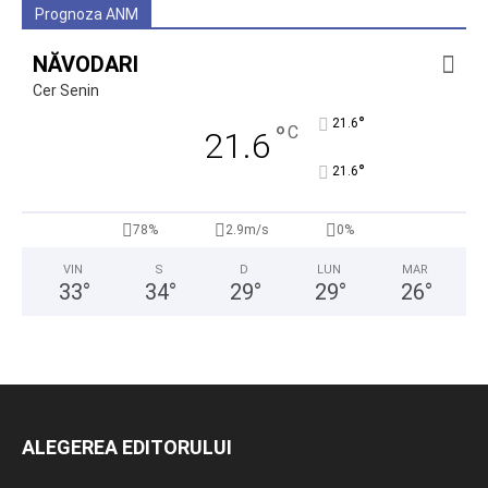
Prognoza ANM
NĂVODARI
Cer Senin
°
21.6
°
C
21.6
°
21.6
78%
2.9m/s
0%
VIN
S
D
LUN
MAR
33
°
34
°
29
°
29
°
26
°
ALEGEREA EDITORULUI