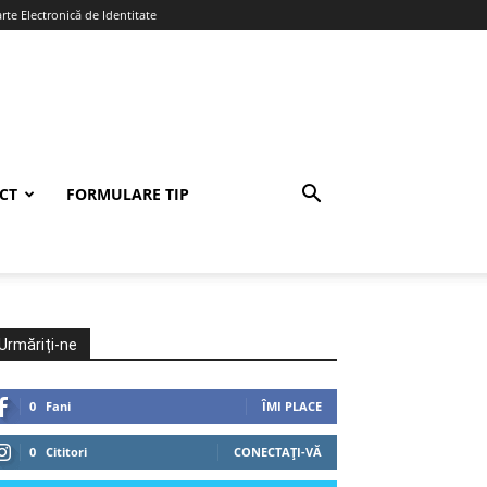
te Electronică de Identitate
CT
FORMULARE TIP
Urmăriți-ne
0
Fani
ÎMI PLACE
0
Cititori
CONECTAȚI-VĂ