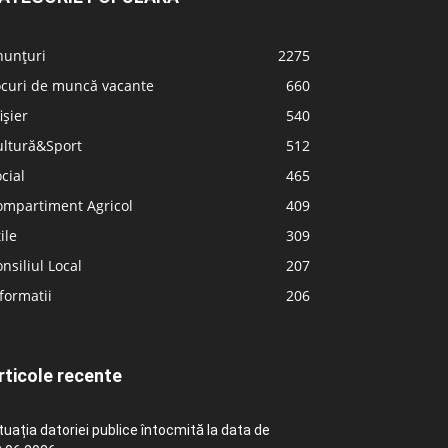
nunțuri
2275
ocuri de muncă vacante
660
ișier
540
ultură&Sport
512
cial
465
ompartiment Agricol
409
ile
309
nsiliul Local
207
formatii
206
rticole recente
tuația datoriei publice întocmită la data de