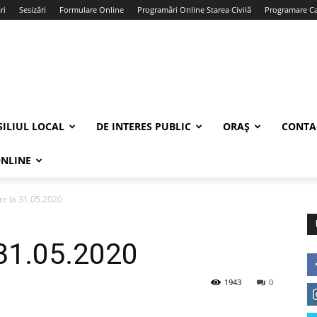
ri
Sesizări
Formulare Online
Programări Online Starea Civilă
Programare Car
ILIUL LOCAL
DE INTERES PUBLIC
ORAȘ
CONTA
ONLINE
nte la 31.05.2020
 31.05.2020
1943
0