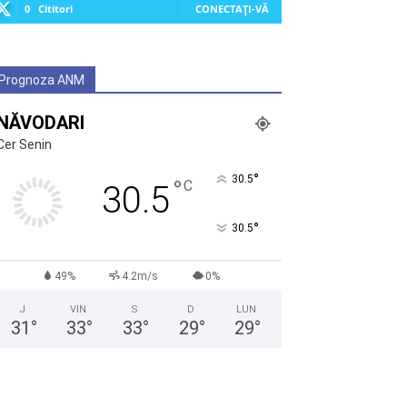
0
Cititori
CONECTAȚI-VĂ
Prognoza ANM
NĂVODARI
Cer Senin
°
30.5
°
C
30.5
°
30.5
49%
4.2m/s
0%
J
VIN
S
D
LUN
31
°
33
°
33
°
29
°
29
°