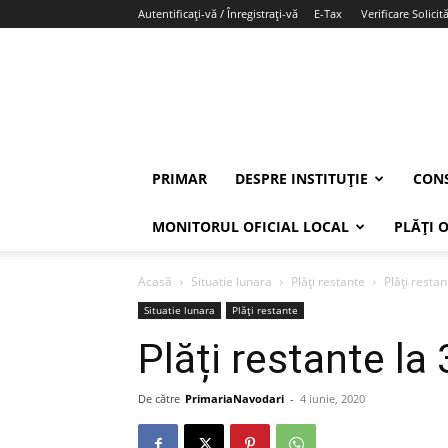
Autentificați-vă / Înregistrați-vă
E-Tax
Verificare Solicită
PRIMAR
DESPRE INSTITUȚIE
CONS
MONITORUL OFICIAL LOCAL
PLĂȚI 
Acasă
Situatie lunara
Plăți restante
Plăți resta
Situatie lunara
Plăți restante
Plăți restante la
De către
PrimariaNavodari
-
4 iunie, 2020