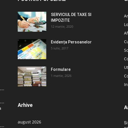
SERVICIUL DE TAXE SI
A
IMPOZITE
L
12 martie, 2020
Af
C
Evidența Persoanelor
5 iulie, 2017
So
C
Ut
Formulare
Co
1 martie, 2026
In
Arhive
A
a
august 2026
Si