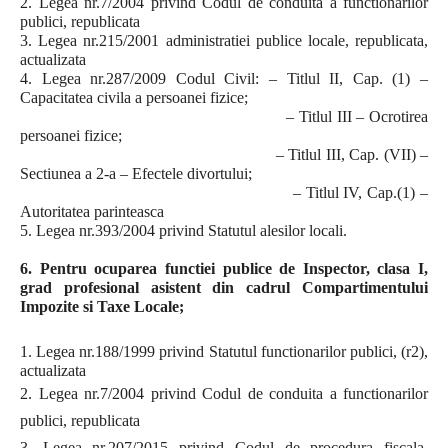
2. Legea nr.7/2004 privind Codul de conduita a functionarilor
publici, republicata
3. Legea nr.215/2001 administratiei publice locale, republicata,
actualizata
4. Legea nr.287/2009 Codul Civil: – Titlul II, Cap. (1) –
Capacitatea civila a persoanei fizice;
– Titlul III – Ocrotirea
persoanei fizice;
– Titlul III, Cap. (VII) –
Sectiunea a 2-a – Efectele divortului;
– Titlul IV, Cap.(1) –
Autoritatea parinteasca
5. Legea nr.393/2004 privind Statutul alesilor locali.
6. Pentru ocuparea functiei publice de Inspector, clasa I,
grad profesional asistent din cadrul Compartimentului
Impozite si Taxe Locale;
1. Legea nr.188/1999 privind Statutul functionarilor publici, (r2),
actualizata
2. Legea nr.7/2004 privind Codul de conduita a functionarilor
publici, republicata
3. Legea nr.207/2015 privind Codul de procedura fiscala,