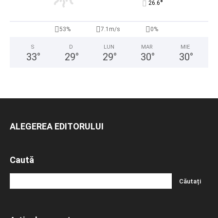
°
26.6
53%
7.1m/s
0%
S
D
LUN
MAR
MIE
33
°
29
°
29
°
30
°
30
°
ALEGEREA EDITORULUI
Caută