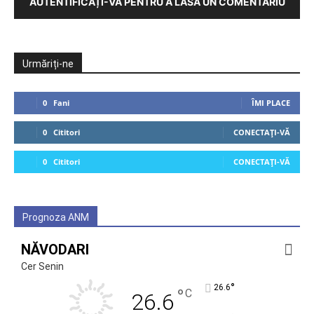
AUTENTIFICAȚI-VĂ PENTRU A LĂSA UN COMENTARIU
Urmăriți-ne
0
Fani
ÎMI PLACE
0
Cititori
CONECTAȚI-VĂ
0
Cititori
CONECTAȚI-VĂ
Prognoza ANM
NĂVODARI
Cer Senin
°
26.6
°
C
26.6