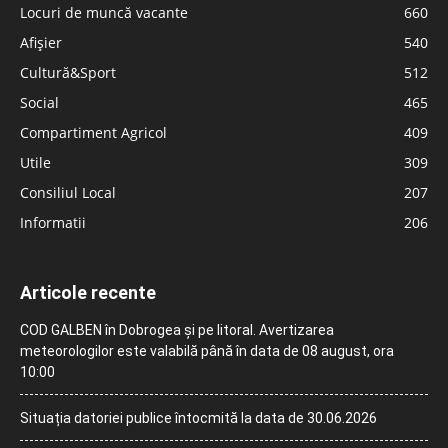
Locuri de muncă vacante
660
Afișier
540
Cultură&Sport
512
Social
465
Compartiment Agricol
409
Utile
309
Consiliul Local
207
Informatii
206
Articole recente
COD GALBEN în Dobrogea și pe litoral. Avertizarea
meteorologilor este valabilă până în data de 08 august, ora
10:00
Situația datoriei publice întocmită la data de 30.06.2026