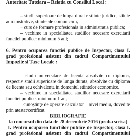
Autoritate Tutelara – Relatia cu Consiliul Local :
– studii superioare de lunga durata: stiinte juridice, stiinte
administrative, stiinte ale comunicarii;
– curs de formare profesionala in administratia publica;
– vechime in specialitatea studiilor necesare exercitarii
functiei publice: minimum 5 ani;
6. Pentru ocuparea functiei publice de Inspector, clasa I,
grad profesional asistent din cadrul Compartimentului
Impozite si Taxe Locale :
– studii universitare de licenta absolvite cu diploma,
respectiv studii superioare de lunga durata, absolvite cu diploma
de licenta sau echivalenta in domeniul stiintelor economice.
– vechime in specialitatea studiilor necesare exercitarii
functiei publice: minimum 1 an;
– cunoştinţe de operare calculator – nivel mediu, dovedite
prin atestat/certificat.
BIBLIOGRAFIE
la concursul din data de 28 decembrie 2016 (proba scrisa)
1. Pentru ocuparea functiilor publice de Inspector, clasa I,
grad profesional asistent din cadrul Compartimentului