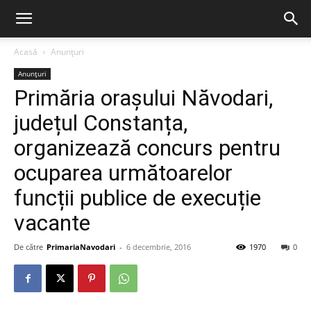
Acasă
Anunțuri
Anunțuri
Primăria orașului Năvodari,
județul Constanța,
organizează concurs pentru
ocuparea următoarelor
funcții publice de execuție
vacante
De către
PrimariaNavodari
-
6 decembrie, 2016
1970
0