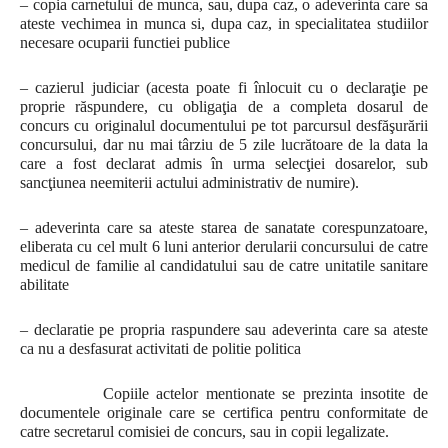
– copia carnetului de munca, sau, dupa caz, o adeverinta care sa
ateste vechimea in munca si, dupa caz, in specialitatea studiilor
necesare ocuparii functiei publice
– cazierul judiciar (acesta poate fi înlocuit cu o declaraţie pe
proprie răspundere, cu obligaţia de a completa dosarul de
concurs cu originalul documentului pe tot parcursul desfăşurării
concursului, dar nu mai târziu de 5 zile lucrătoare de la data la
care a fost declarat admis în urma selecţiei dosarelor, sub
sancţiunea neemiterii actului administrativ de numire).
– adeverinta care sa ateste starea de sanatate corespunzatoare,
eliberata cu cel mult 6 luni anterior derularii concursului de catre
medicul de familie al candidatului sau de catre unitatile sanitare
abilitate
– declaratie pe propria raspundere sau adeverinta care sa ateste
ca nu a desfasurat activitati de politie politica
Copiile actelor mentionate se prezinta insotite de
documentele originale care se certifica pentru conformitate de
catre secretarul comisiei de concurs, sau in copii legalizate.